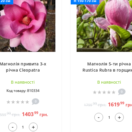
120 см
H 150-170 см
Магнолія привита 3-х
Магнолія 5-ти річна
річна Cleopatra
Rustica Rubra в горщи
леопатра) в горщику 3л
В наявностi
В наявностi
Код товару: 810334
0
0
99
1619
99
грн.
грн
1799
99
1403
99
грн.
грн.
559
-
+
-
+