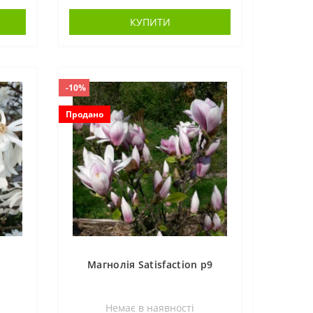
КУПИТИ
-10%
Продано
Магнолія Satisfaction p9
Немає в наявностi