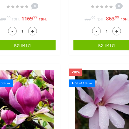
0
0
99
99
1169
863
99
99
грн.
грн.
грн.
грн.
299
959
-
-
+
+
КУПИТИ
КУПИТИ
-10%
150 см
H 90-110 см