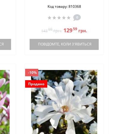
Код товару: 810368
0
59
129
99
грн.
грн.
143
СЯ
ПОВІДОМТЕ, КОЛИ З'ЯВИТЬСЯ
-10%
Продано