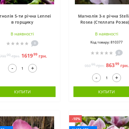
гнолія 5-ти річна Lennei
Магнолія 3-х річна Stell
в горщику
Rosea (Стеллата Розеа)
горщиику
В наявностi
В наявностi
Код товару: 810377
0
0
99
1619
99
грн.
грн.
799
99
863
99
грн.
грн.
959
-
+
-
+
КУПИТИ
КУПИТИ
-10%