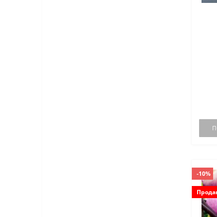
Хризантеми в горщиках (32)
Цикламен в горщиках (2)
П
-10%
Прода