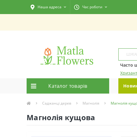
Наша адреса
Час роботи
Часто 
Хризан
Каталог товарiв
Нови
Саджанці дерев
Магнолія
Магнолія кущ
Магнолія кущова