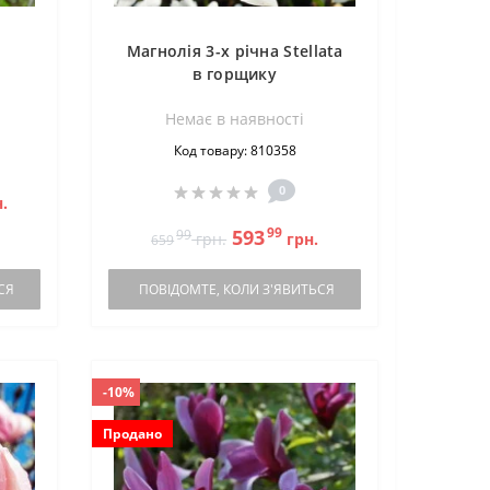
Магнолія 3-х річна Stellata
в горщику
Немає в наявностi
Код товару: 810358
0
.
99
593
99
грн.
грн.
659
СЯ
ПОВІДОМТЕ, КОЛИ З'ЯВИТЬСЯ
-10%
Продано