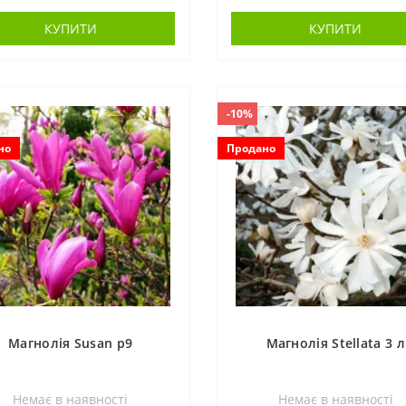
КУПИТИ
КУПИТИ
-10%
но
Продано
Магнолія Susan p9
Магнолія Stellata 3 л
Немає в наявностi
Немає в наявностi