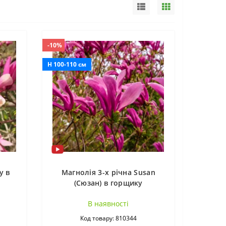
-10%
H 100-110 см
y в
Магнолія 3-х річна Susan
(Сюзан) в горщику
В наявностi
Код товару: 810344