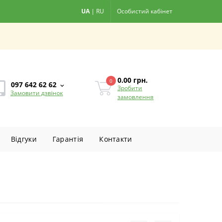
UA
|
RU
Особистий кабінет
0.00
грн.
0
097 642 62 62
Зробити
Замовити дзвінок
замовлення
Вiдгуки
Гарантiя
Контакти