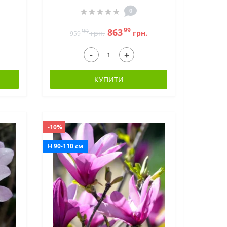
0
99
863
99
грн.
грн.
959
-
+
КУПИТИ
-10%
H 90-110 см