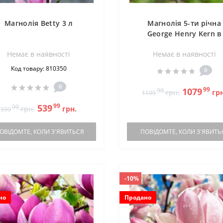
Магнолія Betty 3 л
Магнолія 5-ти річна
George Henry Kern в
горщику
Немає в наявностi
Немає в наявностi
Код товару: 810350
0
0
99
1079
99
грн.
грн
1199
99
539
99
грн.
грн.
599
ОВІДОМТЕ, КОЛИ З'ЯВИТЬСЯ
ПОВІДОМТЕ, КОЛИ З'ЯВИТЬ
-10%
но
Продано