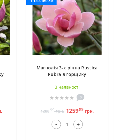
H 130-160 см
Магнолія 3-х річна Rustica
ку
Rubra в горщику
В наявностi
0
99
1259
99
.
грн.
грн.
1399
-
+