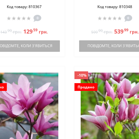
Код товару: 810367
Код товару: 810348
0
0
59
99
129
539
99
99
грн.
грн.
грн.
грн.
143
599
ОВІДОМТЕ, КОЛИ З'ЯВИТЬСЯ
ПОВІДОМТЕ, КОЛИ З'ЯВИТЬ
-10%
но
Продано