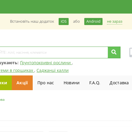
не зараз
Встановiть наш додаток
iOS
або
Android
шукають:
Ґрунтопокривні рослини
,
теми в горщиках
,
Саджанці калли
нки
Акції
Про нас
Новини
F.A.Q.
Доставка
ова