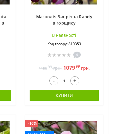
ata
Магнолія 3-х річна Randy
 в
в горщику
В наявностi
Код товару: 810353
0
99
1079
99
грн.
грн.
1199
-
+
КУПИТИ
-10%