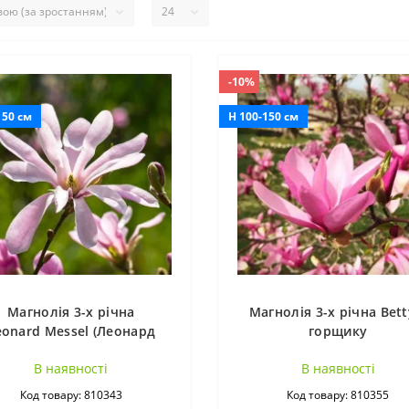
-10%
150 см
H 100-150 см
Магнолія 3-х річна
Магнолія 3-х річна Bett
eonard Messel (Леонард
горщику
Мізель) в горщику
В наявностi
В наявностi
Код товару: 810343
Код товару: 810355