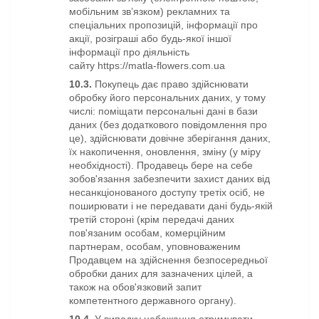
мобільним зв’язком) рекламних та
спеціальних пропозицій, інформації про
акції, розіграші або будь-якої іншої
інформації про діяльність
сайту https://matla-flowers.com.ua
10.3.
Покупець дає право здійснювати
обробку його персональних даних, у тому
числі: поміщати персональні дані в бази
даних (без додаткового повідомлення про
це), здійснювати довічне зберігання даних,
їх накопичення, оновлення, зміну (у міру
необхідності). Продавець бере на себе
зобов'язання забезпечити захист даних від
несанкціонованого доступу третіх осіб, не
поширювати і не передавати дані будь-якій
третій стороні (крім передачі даних
пов'язаним особам, комерційним
партнерам, особам, уповноваженим
Продавцем на здійснення безпосередньої
обробки даних для зазначених цілей, а
також на обов'язковий запит
компетентного державного органу).