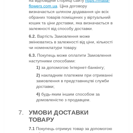
на відповідній сторінці сайту
https://matla-
flowers.com.ua
. Ціна договору
визначається шляхом додавання цін всіх
обраних товарів поміщених у віртуальний
кошик та ціни доставки, яка визначається в
залежності від способу доставки.
6.2.
Вартість Замовлення може
змінюватись в залежності від ціни, кількості
чи номенклатури товару.
6.3.
Покупець може оплатити Замовлення
наступними способами:
1)
за допомогою Інтернет-банкінгу
;
2)
накладним платежем при отриманні
замовлення в представництві служби
доставки
;
4)
будь-яким іншим способом за
домовленістю з продавцем.
УМОВИ ДОСТАВКИ
ТОВАРУ
7.1
Покупець отримує товар за допомогою