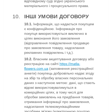
відповідному суді згідно українського
матеріального і процесуального права.
ІНШІ УМОВИ ДОГОВОРУ
10.1.
Інформація, що надається покупцем
є конфіденційною. Інформація про
покупця використовується виключно в
цілях виконання його замовлення
(відправлення повідомлення продавцю
про замовлення товару, надсилання
рекламних повідомлень і т.д.).
10.2.
Власним акцептування договору або
реєстрацією на сайті
https://matla-
flowers.com.ua
(заповнення реєстраційної
анкети) покупець добровільно надає згоду
на збір та обробку власних персональних
даних з наступною метою: дані, що стають
відомі використовуватимуться в
комерційних цілях, в тому числі для
обробки замовлень на придбання товарів,
отримання інформації про замовлення,
надсилання телекомунікаційними
засобами зв’язку (електронною поштою,