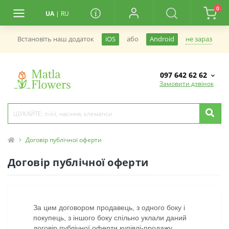
0
UA
|
RU
не зараз
Встановiть наш додаток
iOS
або
Android
097 642 62 62
Замовити дзвінок
Договір публічної оферти
Договір публічної оферти
За цим договором продавець, з одного боку і
покупець, з іншого боку спільно уклали даний
договір публічної оферти купівлі-продажу