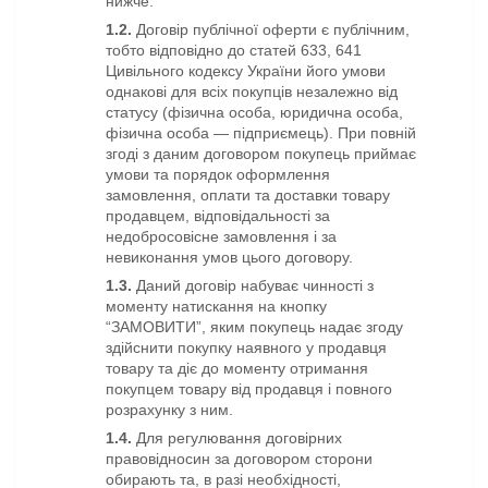
нижче.
1.2.
Договір публічної оферти є публічним,
тобто відповідно до статей 633, 641
Цивільного кодексу України його умови
однакові для всіх покупців незалежно від
статусу (фізична особа, юридична особа,
фізична особа — підприємець). При повній
згоді з даним договором покупець приймає
умови та порядок оформлення
замовлення, оплати та доставки товару
продавцем, відповідальності за
недобросовісне замовлення і за
невиконання умов цього договору.
1.3.
Даний договір набуває чинності з
моменту натискання на кнопку
“ЗАМОВИТИ”, яким покупець надає згоду
здійснити покупку наявного у продавця
товару та діє до моменту отримання
покупцем товару від продавця і повного
розрахунку з ним.
1.4.
Для регулювання договірних
правовідносин за договором сторони
обирають та, в разі необхідності,