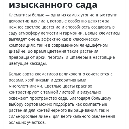
изысканного сада
Клематисы белые — одна из самых утонченных групп
декоративных лиан, которые особенно ценятся за
нежное светлое цветение и способность создавать в
саду атмосферу легкости и гармонии. Белые клематисы
выглядят очень эффектно как в классических
композициях, так и в современном ландшафтном
дизайне. Во время цветения такие растения
превращают арки, перголы и шпалеры в настоящие
цветущие каскады.
Белые сорта клематисов великолепно сочетаются с
розами, хвойниками и декоративными
многолетниками. Светлые цветы красиво
контрастируют с темной листвой и визуально
освежают пространство сада. Благодаря большому
выбору сортов можно подобрать как компактные
растения для контейнерного выращивания, так и
сильнорослые лианы для вертикального озеленения
больших участков.