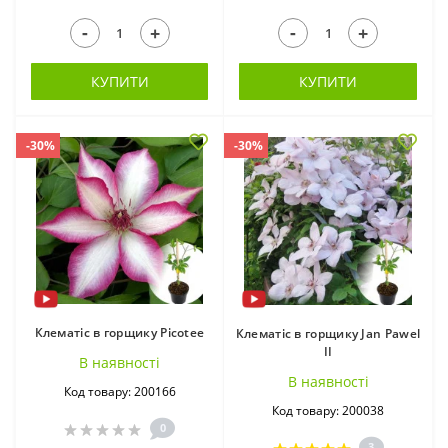
-
-
+
+
КУПИТИ
КУПИТИ
-30%
-30%
Клематіс в горщику Picotee
Клематіс в горщику Jan Pawel
II
В наявностi
В наявностi
Код товару: 200166
Код товару: 200038
0
3