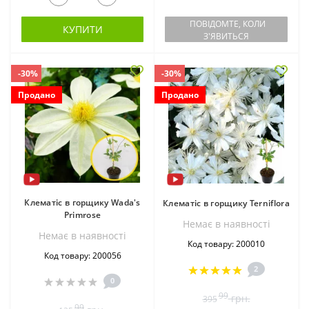
ПОВІДОМТЕ, КОЛИ
КУПИТИ
З'ЯВИТЬСЯ
-30%
-30%
Продано
Продано
Клематіс в горщику Wada's
Клематіс в горщику Terniflora
Primrose
Немає в наявностi
Немає в наявностi
Код товару: 200010
Код товару: 200056
2
0
99
грн.
395
99