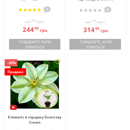
1
0
99
99
грн.
грн.
349
449
244
314
99
99
грн.
грн.
ПОВІДОМТЕ, КОЛИ
ПОВІДОМТЕ, КОЛИ
З'ЯВИТЬСЯ
З'ЯВИТЬСЯ
-30%
Продано
Клематіс в горщику Guernsey
Cream