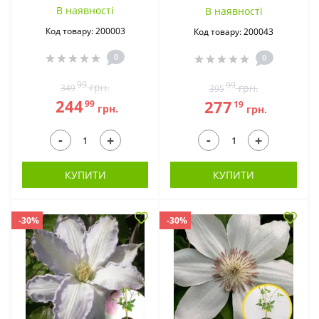
В наявностi
В наявностi
Код товару: 200003
Код товару: 200043
0
0
99
99
грн.
грн.
349
395
244
277
99
19
грн.
грн.
-
-
+
+
КУПИТИ
КУПИТИ
-30%
-30%