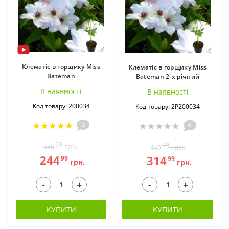
Клематіс в горщику Miss
Клематіс в горщику Miss
Bateman
Bateman 2-х річний
В наявностi
В наявностi
Код товару: 200034
Код товару: 2Р200034
2
0
99
99
грн.
грн.
349
449
244
314
99
99
грн.
грн.
-
-
+
+
КУПИТИ
КУПИТИ