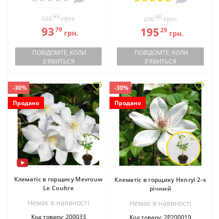
99
99
грн.
грн.
133
278
93
195
79
29
грн.
грн.
ПОВІДОМТЕ, КОЛИ
ПОВІДОМТЕ, КОЛИ
З'ЯВИТЬСЯ
З'ЯВИТЬСЯ
-30%
-30%
Продано
Продано
Клематіс в горщику Mevrouw
Клематіс в горщику Henryi 2-х
Le Coultre
річний
Немає в наявностi
Немає в наявностi
Код товару: 200033
Код товару: 2Р200019