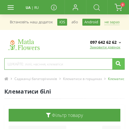
0
UA
|
RU
не зараз
Встановiть наш додаток
iOS
або
Android
097 642 62 62
Замовити дзвінок
Саджанці багаторічників
Клематиси в горщиках
Клематиси б
Клематиси білі
Фільтр товару