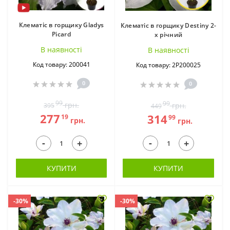
Клематіс в горщику Gladys
Клематіс в горщику Destiny 2-
Picard
х річний
В наявностi
В наявностi
Код товару: 200041
Код товару: 2Р200025
0
0
99
99
грн.
грн.
395
449
277
314
19
99
грн.
грн.
-
-
+
+
КУПИТИ
КУПИТИ
-30%
-30%