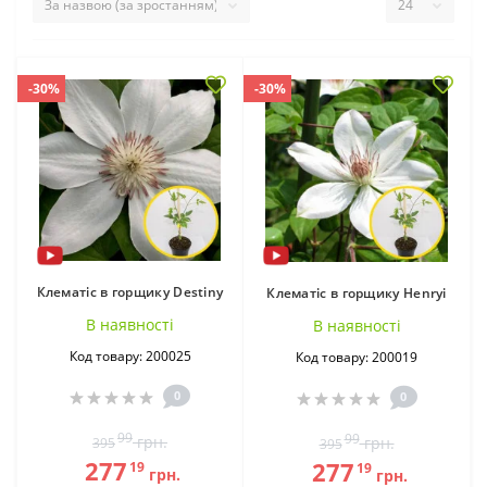
-30%
-30%
Клематіс в горщику Destiny
Клематіс в горщику Henryi
В наявностi
В наявностi
Код товару: 200025
Код товару: 200019
0
0
99
99
грн.
грн.
395
395
277
277
19
19
грн.
грн.