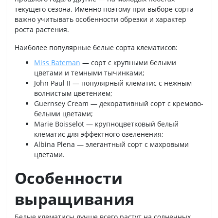
текущего сезона. Именно поэтому при выборе сорта
важно учитывать особенности обрезки и характер
роста растения.
Наиболее популярные белые сорта клематисов:
Miss Bateman
— сорт с крупными белыми
цветами и темными тычинками;
John Paul II — популярный клематис с нежным
волнистым цветением;
Guernsey Cream — декоративный сорт с кремово-
белыми цветами;
Marie Boisselot — крупноцветковый белый
клематис для эффектного озеленения;
Albina Plena — элегантный сорт с махровыми
цветами.
Особенности
выращивания
Белые клематисы лучше всего растут на солнечных