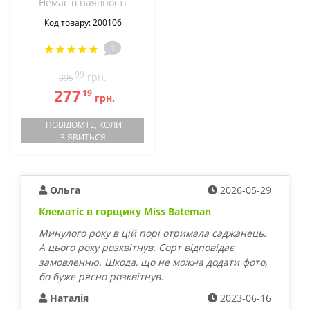
Немає в наявностi
Код товару: 200106
1
99
грн.
395
277
19
грн.
ПОВІДОМТЕ, КОЛИ
З'ЯВИТЬСЯ
Ольга
2026-05-29
Клематіс в горщику Miss Bateman
Минулого року в цій порі отримала саджанець.
А цього року розквітнув. Сорт відповідає
замовленню. Шкода, що не можна додати фото,
бо буже рясно розквітнув.
Наталія
2023-06-16