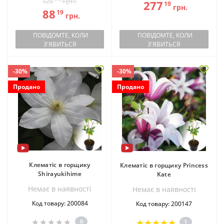
грн.
125
277
19
грн.
88
19
грн.
ПОВІДОМТЕ, КОЛИ
ПОВІДОМТЕ, КОЛИ
З'ЯВИТЬСЯ
З'ЯВИТЬСЯ
-30%
-30%
Продано
Продано
Клематіс в горщику
Клематіс в горщику Princess
Shirayukihime
Kate
Немає в наявностi
Немає в наявностi
Код товару: 200084
Код товару: 200147
0
1