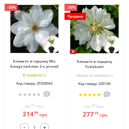
-30%
-30%
Продано
Клематіс в горщику Mrs
Клематіс в горщику
George Jackman 2-х річний
Yukiokoshi
В наявностi
Немає в наявностi
Код товару: 2Р200043
Код товару: 200140
0
1
99
99
грн.
грн.
449
395
314
277
99
19
грн.
грн.
-
+