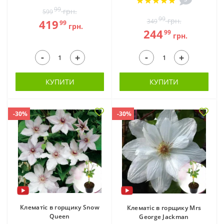
99
грн.
599
99
грн.
419
349
99
грн.
244
99
грн.
-
-
+
+
КУПИТИ
КУПИТИ
-30%
-30%
Клематіс в горщику Snow
Клематіс в горщику Mrs
Queen
George Jackman