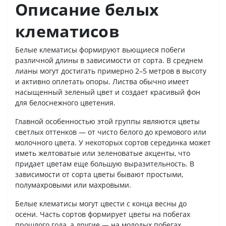
Описание белых
клематисов
Белые клематисы формируют вьющиеся побеги
различной длины в зависимости от сорта. В среднем
лианы могут достигать примерно 2–5 метров в высоту
и активно оплетать опоры. Листва обычно имеет
насыщенный зеленый цвет и создает красивый фон
для белоснежного цветения.
Главной особенностью этой группы являются цветы
светлых оттенков — от чисто белого до кремового или
молочного цвета. У некоторых сортов серединка может
иметь желтоватые или зеленоватые акценты, что
придает цветам еще большую выразительность. В
зависимости от сорта цветы бывают простыми,
полумахровыми или махровыми.
Белые клематисы могут цвести с конца весны до
осени. Часть сортов формирует цветы на побегах
прошлого года, а другие — на молодых побегах