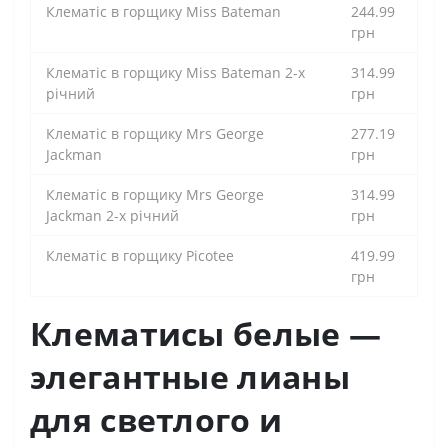
Клематіс в горщику Miss Bateman
244.99
грн
Клематіс в горщику Miss Bateman 2-х
314.99
річний
грн
Клематіс в горщику Mrs George
277.19
Jackman
грн
Клематіс в горщику Mrs George
314.99
Jackman 2-х річний
грн
Клематіс в горщику Picotee
419.99
грн
Клематисы белые —
элегантные лианы
для светлого и