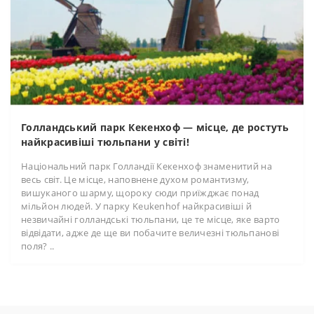
Голландський парк Кекенхоф — місце, де ростуть
найкрасивіші тюльпани у світі!
Національний парк Голландії Кекенхоф знаменитий на
весь світ. Це місце, наповнене духом романтизму,
вишуканого шарму, щороку сюди приїжджає понад
мільйон людей. У парку Keukenhof найкрасивіші й
незвичайні голландські тюльпани, це те місце, яке варто
відвідати, адже де ще ви побачите величезні тюльпанові
поля? ..