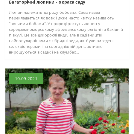
Багаторічні люпини - окраса саду
Люпин належить до роду бобових. Сама назва
перекладається як вовк і дуже часто квітку називають
"вовчими бобами". У природі ростуть люпин у
середземноморському африканському регіоні та Західній
півкулі. Це все дикорослі види, але в садівництві
найпопулярнішими є гібридні види, які були виведені
селекціонерами і на сьогоднішній день активно
вирощуються в садах і на клумбах...
10.09.2021