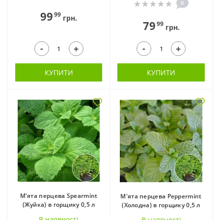
0
(91)
горщику (57)
99
99
грн.
79
99
грн.
-
-
+
+
КУПИТИ
КУПИТИ
Юкка в горщиках (3)
Хости в горщиках
(107)
М'ята перцева Spearmint
М'ята перцева Peppermint
(Жуйка) в горщику 0,5 л
(Холодна) в горщику 0,5 л
В наявностi
В наявностi