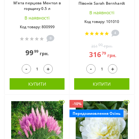
М'ята перцева Ментол в
Півонія Sarah Bernhardt
горщику 0.5 л
В наявностi
В наявностi
Альстромерія ВКС (4)
Амариліс в горщиках
Код товару: 101010
Код товару: 800999
(18)
4
0
99
грн.
351
99
99
316
79
грн.
грн.
-
-
+
+
КУПИТИ
КУПИТИ
Армерія приморська
Астільба ВКС (14)
в горщиках (4)
-10%
Передзамовлення Осінь