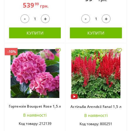
539
99
грн.
-
-
+
+
КУПИТИ
КУПИТИ
Конвалія ВКС (2)
Королиця в
-10%
горщиках (11)
Гортензія Bouquet Rose 1,5 л
Астільба Arendsii Fanal 1,5 л
В наявностi
В наявностi
Куркума ВКС (3)
Ліатрис в горщиках
Код товару: 212139
Код товару: 800251
(1)