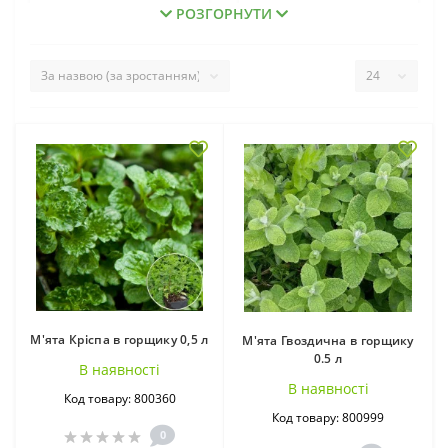
РОЗГОРНУТИ
Лаванда в горщиках
Плющ в горщиках
(45)
(47)
М'ята Кріспа в горщику 0,5 л
М'ята Гвоздична в горщику
0.5 л
В наявностi
В наявностi
Код товару: 800360
Код товару: 800999
0
Іриси Бородаті ВКС
Іриси Бородаті в