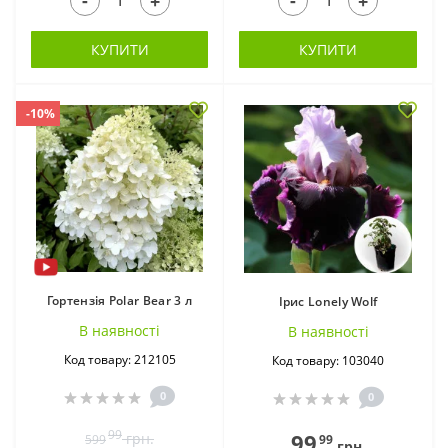
-
-
+
+
КУПИТИ
КУПИТИ
-10%
Кали в горщиках (27)
Канни ВКС (24)
Гортензія Polar Bear 3 л
Ірис Lonely Wolf
В наявностi
В наявностi
Код товару: 212105
Код товару: 103040
Кніфофія ВКС (2)
Колеус в горщиках
0
0
(41)
99
99
грн.
99
599
грн.