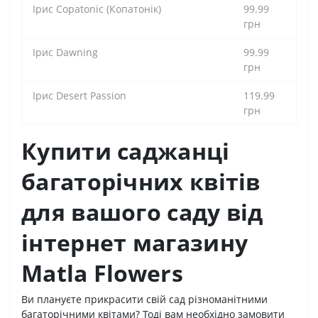
Ірис Copatonic (Копатонік)
99.99
грн
Ірис Dawning
99.99
грн
Ірис Desert Passion
119.99
грн
Купити саджанці
багаторічних квітів
для вашого саду від
інтернет магазину
Matla Flowers
Ви плануєте прикрасити свій сад різноманітними
багаторічними квітами? Тоді вам необхідно замовити