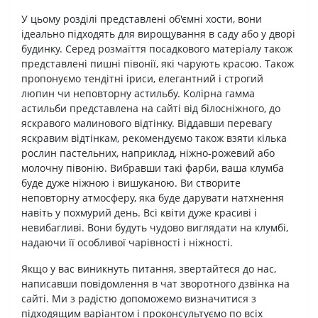
У цьому розділі представлені об'ємні хости, вони
ідеально підходять для вирощування в саду або у дворі
будинку. Серед розмаїття посадкового матеріалу також
представлені пишні півонії, які чарують красою. Також
пропонуємо тендітні іриси, елегантний і строгий
люпин чи неповторну астильбу. Колірна гамма
астильби представлена на сайті від білосніжного, до
яскравого малинового відтінку. Віддавши перевагу
яскравим відтінкам, рекомендуємо також взяти кілька
рослин пастельних, наприклад, ніжно-рожевий або
молочну півонію. Вибравши такі фарби, ваша клумба
буде дуже ніжною і вишуканою. Ви створите
неповторну атмосферу, яка буде дарувати натхнення
навіть у похмурий день. Всі квіти дуже красиві і
невибагливі. Вони будуть чудово виглядати на клумбі,
надаючи її особливої чарівності і ніжності.
Якщо у вас виникнуть питання, звертайтеся до нас,
написавши повідомлення в чат зворотного дзвінка на
сайті. Ми з радістю допоможемо визначитися з
підходящим варіантом і проконсультуємо по всіх