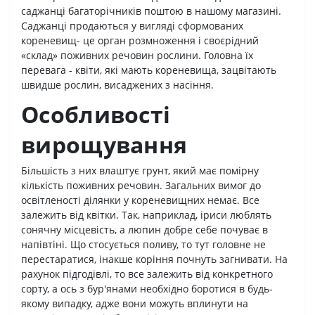
саджанці багаторічників поштою в нашому магазині.
Саджанці продаються у вигляді сформованих
кореневищ- це орган розмноження і своєрідний
«склад» поживних речовин рослини. Головна їх
перевага - квіти, які мають кореневища, зацвітають
швидше рослин, висаджених з насіння.
Особливості
вирощування
Більшість з них влаштує грунт, який має помірну
кількість поживних речовин. Загальних вимог до
освітленості ділянки у кореневищних немає. Все
залежить від квітки. Так, наприклад, іриси люблять
сонячну місцевість, а люпин добре себе почуває в
напівтіні. Що стосується поливу, то тут головне не
перестаратися, інакше коріння почнуть загнивати. На
рахунок підгодівлі, то все залежить від конкретного
сорту, а ось з бур'янами необхідно боротися в будь-
якому випадку, адже вони можуть вплинути на