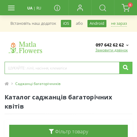
0
UA
|
RU
не зараз
Встановiть наш додаток
iOS
або
Android
097 642 62 62
Замовити дзвінок
Саджанці багаторічників
Каталог саджанців багаторічних
квітів
Фільтр товару