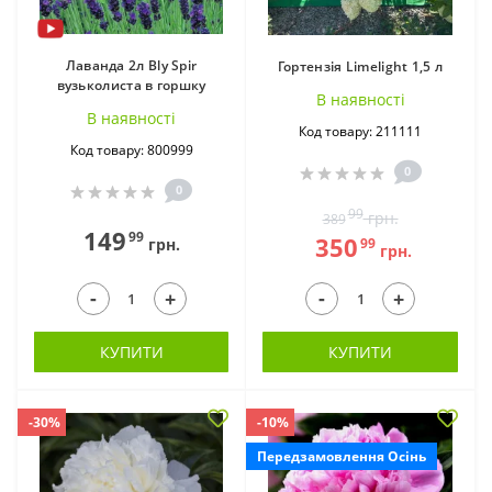
Лаванда 2л Bly Spir
Гортензія Limelight 1,5 л
вузьколиста в горшку
В наявностi
В наявностi
Код товару: 211111
Код товару: 800999
0
0
99
грн.
389
Морозник в
Олеандр в горщику
149
99
350
99
грн.
грн.
горщиках (10)
(1)
-
-
+
+
КУПИТИ
КУПИТИ
-30%
-10%
Передзамовлення Осінь