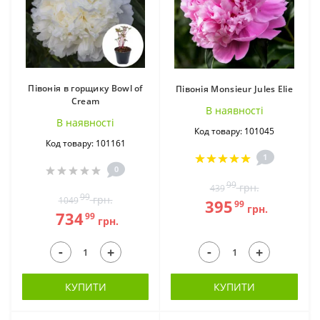
Орхідеї ВКС (2)
Папороть в
горщиках (1)
Півонія в горщику Bowl of
Півонія Monsieur Jules Elie
Cream
В наявностi
В наявностi
Код товару: 101045
Код товару: 101161
1
Пахизандра в
0
Пеларгонія в
горщику (1)
горщиках (6)
99
грн.
439
99
грн.
1049
395
99
грн.
734
99
грн.
-
-
+
+
КУПИТИ
КУПИТИ