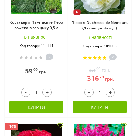
Кортадерія Пампаське Перо
Півонія Duchesse de Nemours
рожева в горщику 0,5 л
Бегонії у горщиках
Гейхера в горщику
(Дюшес де Немур)
(11)
(14)
В наявностi
В наявностi
Код товару: 111111
Код товару: 101005
0
2
59
99
99
грн.
351
грн.
316
79
грн.
-
-
+
+
Геленіум ВКС (2)
Гентіана в горщиках
(4)
КУПИТИ
КУПИТИ
-10%