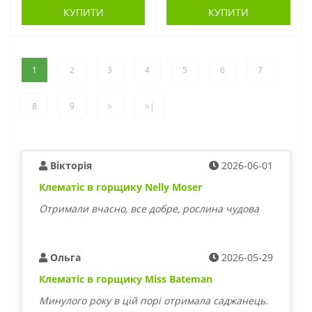
КУПИТИ
КУПИТИ
Фуксія в горщиках (2)
Хости ВКС (6)
1
2
3
4
5
6
7
8
9
>
>|
Вікторія
2026-06-01
Клематіс в горщику Nelly Moser
Хризантеми в
Цикламен в
горщиках (32)
горщиках (2)
Отримали вчасно, все добре, рослина чудова
Ольга
2026-05-29
Клематіс в горщику Miss Bateman
Минулого року в цій порі отримала саджанець.