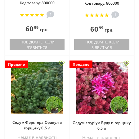
Код товару: 800000
Код товару: 800000
1
1
60
60
99
99
грн.
грн.
ПОВІДОМТЕ, КОЛИ
ПОВІДОМТЕ, КОЛИ
З'ЯВИТЬСЯ
З'ЯВИТЬСЯ
Продано
Продано
Седум Форстера Оракул в
Седум спуріум Вуду в горщику
горщику 0,5 л
0,5 л
Немає в наявностi
Немає в наявностi