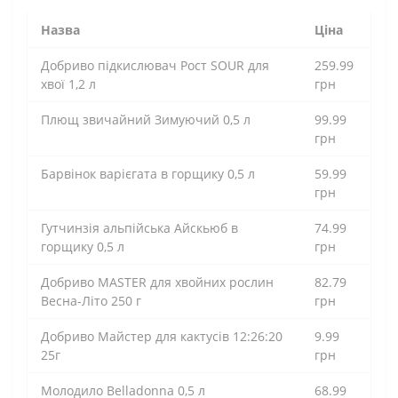
Назва
Ціна
Добриво підкислювач Рост SOUR для
259.99
хвої 1,2 л
грн
Плющ звичайний Зимуючий 0,5 л
99.99
грн
Барвінок варієгата в горщику 0,5 л
59.99
грн
Гутчинзія альпійська Айскьюб в
74.99
горщику 0,5 л
грн
Добриво MASTER для хвойних рослин
82.79
Весна-Літо 250 г
грн
Добриво Майстер для кактусів 12:26:20
9.99
25г
грн
Молодило Belladonna 0,5 л
68.99