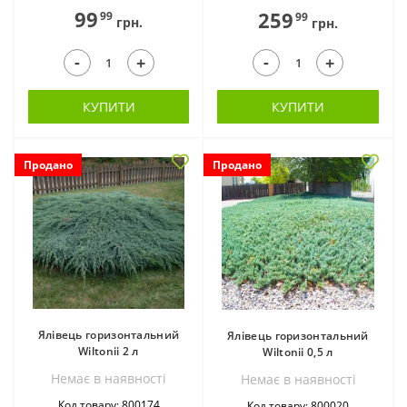
99
259
99
99
грн.
грн.
-
-
+
+
КУПИТИ
КУПИТИ
Продано
Продано
Ялівець горизонтальний
Ялівець горизонтальний
Wiltonii 2 л
Wiltonii 0,5 л
Немає в наявностi
Немає в наявностi
Код товару: 800174
Код товару: 800020