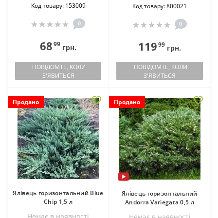
Код товару: 153009
Код товару: 800021
0
0
68
119
99
99
грн.
грн.
ПОВІДОМТЕ, КОЛИ
ПОВІДОМТЕ, КОЛИ
З'ЯВИТЬСЯ
З'ЯВИТЬСЯ
Продано
Продано
Ялівець горизонтальний Blue
Ялівець горизонтальний
Chip 1,5 л
Andorra Variegata 0,5 л
Немає в наявностi
Немає в наявностi