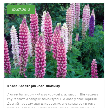
02.07.2018
Краса багаторічного люпину
Люпин багаторічний має корисні властивості. Він насичує
ґрунт азотом завдяки всмоктуванню його у своє коріння.
Довгий час вважався дикорослим, але кілька років тому
його почали вирощувати в садах як прикрасу клумби. У