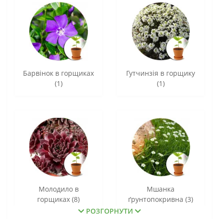
Барвінок в горщиках
Гутчинзія в горщику
(1)
(1)
Молодило в
Мшанка
горщиках (8)
ґрунтопокривна (3)
РОЗГОРНУТИ