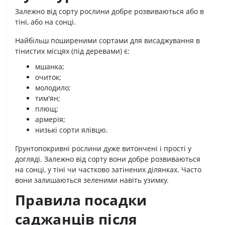
Залежно від сорту рослини добре розвиваються або в
тіні, або на сонці.
Найбільш поширеними сортами для висаджування в
тінистих місцях (під деревами) є:
мшанка;
очиток;
молодило;
тим'ян;
плющ;
армерія;
низькі сорти ялівцю.
Грунтопокривні рослини дуже витончені і прості у
догляді. Залежно від сорту вони добре розвиваються
на сонці, у тіні чи частково затінених ділянках. Часто
вони залишаються зеленими навіть узимку.
Правила посадки
саджанців після