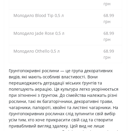
грн
Молодило Blood Tip 0,5 л
68.99
грн
Молодило Jade Rose 0,5 л
68.99
грн
Молодило Othello 0,5 л
68.99
грн
Грунтопокривні рослини — це група декоративних
видів, які мають особливі властивості. Вони
перешкоджають деградації міських ґрунтів та
полегшують аерацію. Ця культура легко укорінюється
при зіткненні з ґрунтом. До сімейства належать різні
рослини, такі як багаторічники, декоративні трави,
чагарники, папороті, хвойні та листяні чагарники. На
ґрунтопокривних рослинах слід зупинити свій вибір
усім тим, хто хоче прикрасити свій сад та створити
привабливий вигляд здалеку. Цей вид не лише