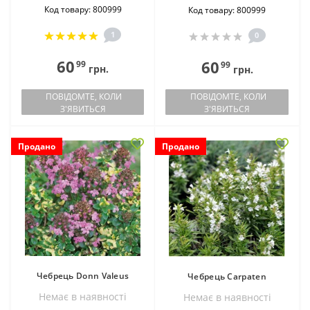
Код товару: 800999
Код товару: 800999
1
0
60
60
99
99
грн.
грн.
ПОВІДОМТЕ, КОЛИ
ПОВІДОМТЕ, КОЛИ
З'ЯВИТЬСЯ
З'ЯВИТЬСЯ
Продано
Продано
Чебрець Donn Valeus
Чебрець Carpaten
Немає в наявностi
Немає в наявностi