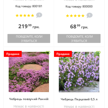
Код товару: 800181
Код товару: 800000
1
1
219
68
99
99
грн.
грн.
ПОВІДОМТЕ, КОЛИ
ПОВІДОМТЕ, КОЛИ
З'ЯВИТЬСЯ
З'ЯВИТЬСЯ
Продано
Продано
Чебрець повзучий Ранній
Чебрець Перцевий 0,5 л
Немає в наявностi
Немає в наявностi