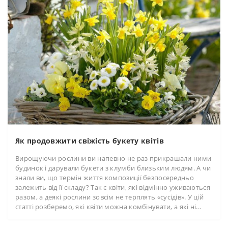
Як продовжити свіжість букету квітів
Вирощуючи рослини ви напевно не раз прикрашали ними
будинок і дарували букети з клумби близьким людям. А чи
знали ви, що термін життя композиції безпосередньо
залежить від її складу? Так є квіти, які відмінно уживаються
разом, а деякі рослини зовсім не терплять «сусідів». У цій
статті розберемо, які квіти можна комбінувати, а які ні...