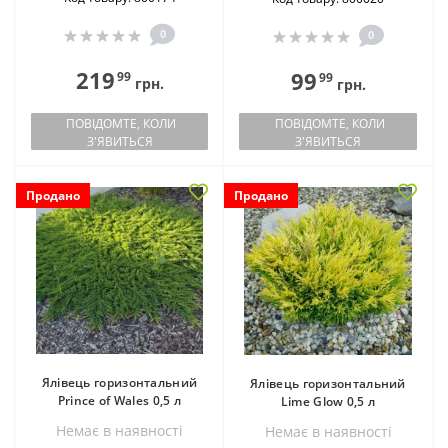
0
0
219
99
99
99
грн.
грн.
ПОВІДОМТЕ, КОЛИ
ПОВІДОМТЕ, КОЛИ
З'ЯВИТЬСЯ
З'ЯВИТЬСЯ
Продано
Продано
Ялівець горизонтальний
Ялівець горизонтальний
Prince of Wales 0,5 л
Lime Glow 0,5 л
Немає в наявностi
Немає в наявностi