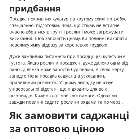
придбання
Посадка покривних культур на крутому схилі потребує
спеціальної підготовки. Вода, що стікає, не встигне
вчасно вбратися в грунт і рослині може загрожувати
висихання. Щоб запобігти цьому, ви повинні викопати
невелику ямку відразу за кореневою грудкою.
Дуже важливим питанням при посадці цієї культури є
густота. Якщо рослини посаджені дуже далеко одна від
одної, ділянка може зарости бур'янами. У свою чергу,
занадто тісна посадка саджанців ускладнить
правильний розвиток. У цьому випадку не існує
універсальної відстані, що підходить для всіх
різновидів. Кожен сорт має свої вимоги. Однак ви
завжди повинні садити рослини рядами та по черзі.
Як замовити саджанці
за оптовою ціною