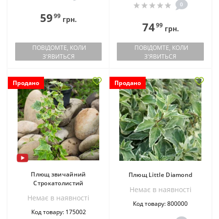
0
59
99
грн.
74
99
грн.
ПОВІДОМТЕ, КОЛИ
ПОВІДОМТЕ, КОЛИ
З'ЯВИТЬСЯ
З'ЯВИТЬСЯ
Продано
Продано
Плющ звичайний
Плющ Little Diamond
Строкатолистий
Немає в наявностi
Немає в наявностi
Код товару: 800000
Код товару: 175002