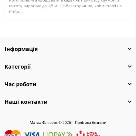
висоту виростає до 1,5 м. Це багаторічник, квіти схожі на
боби. ..
Інформація
Категорії
Час роботи
Наші контакти
Матла Фловерс © 2026 |
Полiтика безпеки