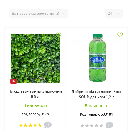
Очиток (седум) в
горщиках (27)
Плющ звичайний Зимуючий
Добриво підкислювач Рост
0,5 л
SOUR для хвої 1,2 л
В наявностi
В наявностi
Код товару: N78
Код товару: 500181
1
0