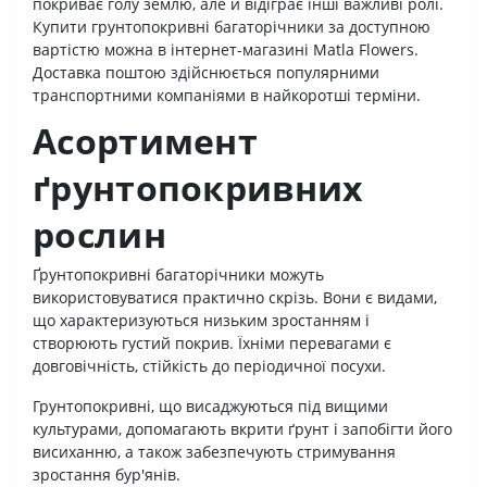
покриває голу землю, але й відіграє інші важливі ролі.
Купити грунтопокривні багаторічники за доступною
вартістю можна в інтернет-магазині Matla Flowers.
Доставка поштою здійснюється популярними
транспортними компаніями в найкоротші терміни.
Асортимент
ґрунтопокривних
рослин
Ґрунтопокривні багаторічники можуть
використовуватися практично скрізь. Вони є видами,
що характеризуються низьким зростанням і
створюють густий покрив. Їхніми перевагами є
довговічність, стійкість до періодичної посухи.
Грунтопокривні, що висаджуються під вищими
культурами, допомагають вкрити ґрунт і запобігти його
висиханню, а також забезпечують стримування
зростання бур'янів.