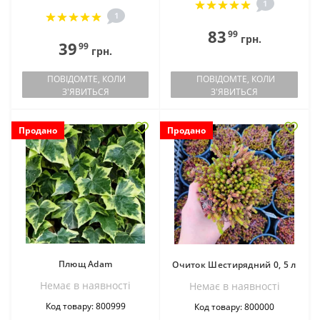
1
1
83
99
грн.
39
99
грн.
ПОВІДОМТЕ, КОЛИ
ПОВІДОМТЕ, КОЛИ
З'ЯВИТЬСЯ
З'ЯВИТЬСЯ
Продано
Продано
Плющ Adam
Очиток Шестирядний 0, 5 л
Немає в наявностi
Немає в наявностi
Код товару: 800999
Код товару: 800000