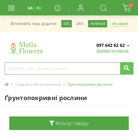
0
UA
|
RU
не зараз
Встановiть наш додаток
iOS
або
Android
097 642 62 62
Замовити дзвінок
Саджанці багаторічників
Ґрунтопокривні рослини
Ґрунтопокривні рослини
Фільтр товару