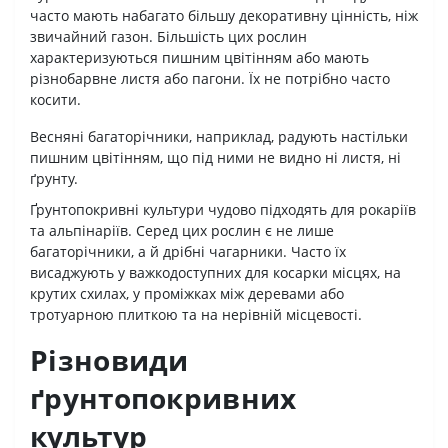
часто мають набагато більшу декоративну цінність, ніж
звичайний газон. Більшість цих рослин
характеризуються пишним цвітінням або мають
різнобарвне листя або пагони. Їх не потрібно часто
косити.
Весняні багаторічники, наприклад, радують настільки
пишним цвітінням, що під ними не видно ні листя, ні
ґрунту.
Ґрунтопокривні культури чудово підходять для рокаріїв
та альпінаріїв. Серед цих рослин є не лише
багаторічники, а й дрібні чагарники. Часто їх
висаджують у важкодоступних для косарки місцях, на
крутих схилах, у проміжках між деревами або
тротуарною плиткою та на нерівній місцевості.
Різновиди
ґрунтопокривних
культур