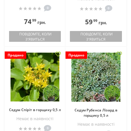
0
0
74
59
99
99
грн.
грн.
ПОВІДОМТЕ, КОЛИ
ПОВІДОМТЕ, КОЛИ
З'ЯВИТЬСЯ
З'ЯВИТЬСЯ
Продано
Продано
Седум Спіріт в горщику 0,5 л
Седум Рубенса Лізард в
горщику 0,5 л
Немає в наявностi
Немає в наявностi
0