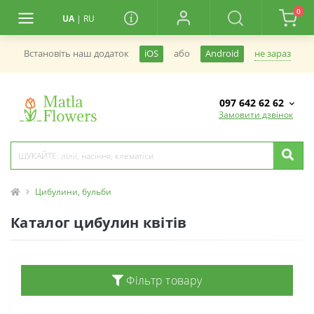
0
UA
|
RU
не зараз
Встановiть наш додаток
iOS
або
Android
097 642 62 62
Замовити дзвінок
Цибулини, бульби
Каталог цибулин квітів
Фільтр товару