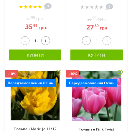
3
0
99
99
грн.
грн.
39
30
35
27
99
89
грн.
грн.
Гальтонія (2)
Гіацинтоідес (5)
-
-
+
+
КУПИТИ
КУПИТИ
-10%
-10%
Передзамовлення Осінь
Передзамовлення Осінь
Гіменокаліс (4)
Гладіолуси (257)
Тюльпан Marie Jo 11/12
Тюльпан Pink Twist