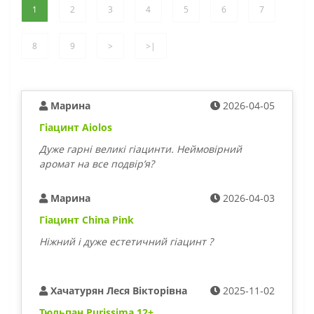
1
2
3
4
5
6
7
8
9
>
>|
Марина
2026-04-05
Гіацинт Aiolos
Дуже гарні великі гіацинти. Неймовірний
аромат на все подвірʼя?
Марина
2026-04-03
Гіацинт China Pink
Ніжний і дуже естетичний гіацинт ?
Хачатурян Леся Вікторівна
2025-11-02
Тюльпан Purissima 12+