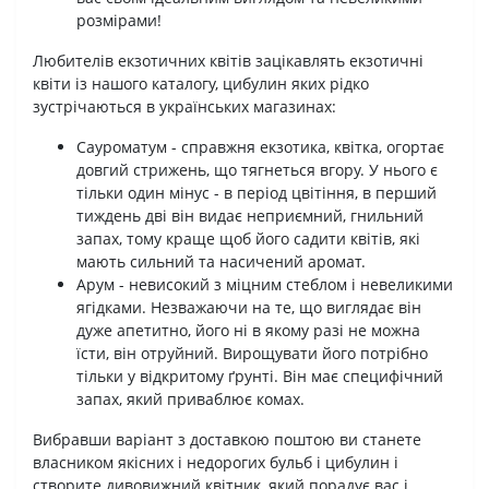
розмірами!
Любителів екзотичних квітів зацікавлять екзотичні
квіти із нашого каталогу, цибулин яких рідко
зустрічаються в українських магазинах:
Сауроматум - справжня екзотика, квітка, огортає
довгий стрижень, що тягнеться вгору. У нього є
тільки один мінус - в період цвітіння, в перший
тиждень дві він видає неприємний, гнильний
запах, тому краще щоб його садити квітів, які
мають сильний та насичений аромат.
Арум - невисокий з міцним стеблом і невеликими
ягідками. Незважаючи на те, що виглядає він
дуже апетитно, його ні в якому разі не можна
їсти, він отруйний. Вирощувати його потрібно
тільки у відкритому ґрунті. Він має специфічний
запах, який приваблює комах.
Вибравши варіант з доставкою поштою ви станете
власником якісних і недорогих бульб і цибулин і
створите дивовижний квітник, який порадує вас і