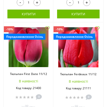
-
-
+
+
Поліантес (Тубероза)
Проліски (6)
(3)
КУПИТИ
КУПИТИ
-10%
-10%
Передзамовлення Осінь
Передзамовлення Осінь
Скадоксус (1)
Спараксіс (5)
Тюльпан First Date 11/12
Тюльпан Ferdeaux 11/12
В наявностi
В наявностi
Код товару: 21400
Код товару: 21111
0
0
99
99
грн.