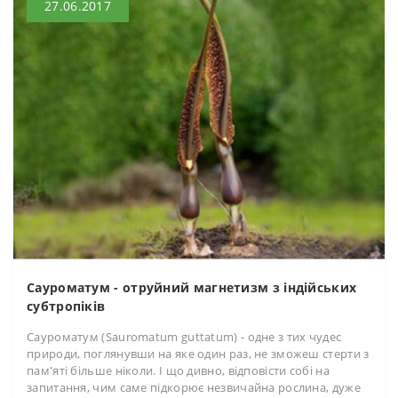
27.06.2017
Сауроматум - отруйний магнетизм з індійських
субтропіків
Сауроматум (Sauromatum guttatum) - одне з тих чудес
природи, поглянувши на яке один раз, не зможеш стерти з
пам'яті більше ніколи. І що дивно, відповісти собі на
запитання, чим саме підкорює незвичайна рослина, дуже