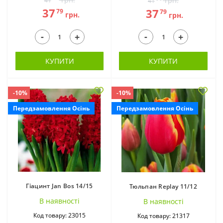
грн.
41
41
37
37
79
79
грн.
грн.
-
-
+
+
Ахіменес (11)
Бабіана (2)
КУПИТИ
КУПИТИ
-10%
-10%
Передзамовлення Осінь
Передзамовлення Осінь
Бегонії (32)
Білоцвіт (3)
Гіацинт Jan Bos 14/15
Тюльпан Replay 11/12
В наявностi
В наявностi
Код товару: 23015
Код товару: 21317