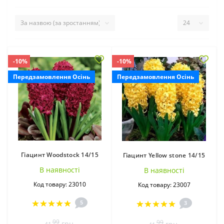
-10%
-10%
Мускарі (45)
Алліум (50)
Передзамовлення Осінь
Передзамовлення Осінь
Гіацинт Woodstock 14/15
Гіацинт Yellow stone 14/15
В наявностi
В наявностi
Амариліс (19)
Анемона (16)
Код товару: 23010
Код товару: 23007
5
3
99
99
грн.