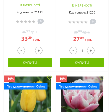
В наявностi
В наявностi
Код товару: 21111
Код товару: 21265
0
0
99
99
грн.
грн.
36
30
33
27
29
89
грн.
грн.
-
-
+
+
КУПИТИ
КУПИТИ
-10%
-10%
Передзамовлення Осінь
Передзамовлення Осінь