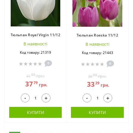
Тюльпан Royal Virgin 11/12
Тюльпан Roeska 11/12
В наявностi
В наявностi
Код товару: 21319
Код товару: 21443
0
0
99
99
грн.
грн.
41
36
37
33
79
29
грн.
грн.
-
-
+
+
КУПИТИ
КУПИТИ