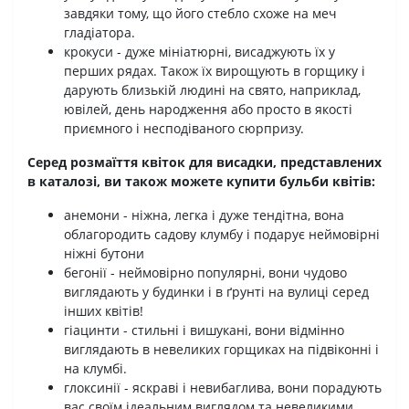
завдяки тому, що його стебло схоже на меч
гладіатора.
крокуси - дуже мініатюрні, висаджують їх у
перших рядах. Також їх вирощують в горщику і
дарують близькій людині на свято, наприклад,
ювілей, день народження або просто в якості
приємного і несподіваного сюрпризу.
Серед розмаїття квіток для висадки, представлених
в каталозі, ви також можете купити бульби квітів:
анемони - ніжна, легка і дуже тендітна, вона
облагородить садову клумбу і подарує неймовірні
ніжні бутони
бегонії - неймовірно популярні, вони чудово
виглядають у будинки і в ґрунті на вулиці серед
інших квітів!
гіацинти - стильні і вишукані, вони відмінно
виглядають в невеликих горщиках на підвіконні і
на клумбі.
глоксинії - яскраві і невибаглива, вони порадують
вас своїм ідеальним виглядом та невеликими