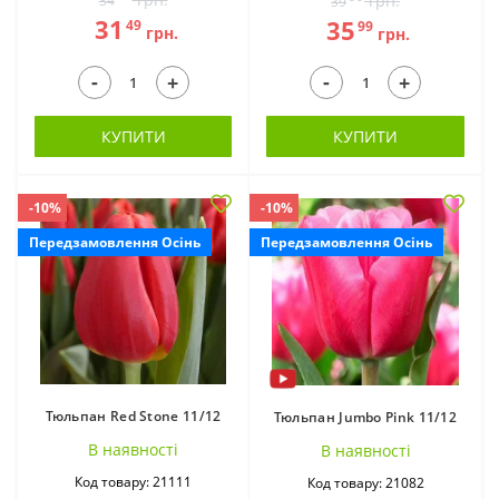
грн.
34
39
31
35
49
99
грн.
грн.
Тігрідія (6)
Феррарія (1)
-
-
+
+
КУПИТИ
КУПИТИ
-10%
-10%
Передзамовлення Осінь
Передзамовлення Осінь
Фрезія (10)
Фрітілярія (4)
Тюльпан Red Stone 11/12
Тюльпан Jumbo Pink 11/12
В наявностi
В наявностi
Код товару: 21111
Код товару: 21082