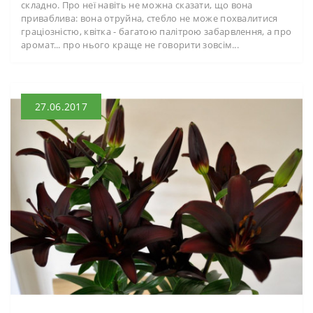
складно. Про неї навіть не можна сказати, що вона
приваблива: вона отруйна, стебло не може похвалитися
граціозністю, квітка - багатою палітрою забарвлення, а про
аромат... про нього краще не говорити зовсім...
27.06.2017