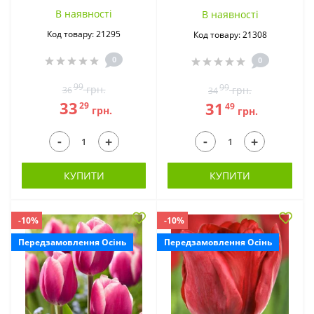
В наявностi
В наявностi
Код товару: 21295
Код товару: 21308
Глоксинії (15)
Ексклюзивні квіти
0
0
(27)
99
99
грн.
грн.
36
34
33
31
29
49
грн.
грн.
-
-
+
+
КУПИТИ
КУПИТИ
-10%
-10%
Еремурус (4)
Еукоміс (3)
Передзамовлення Осінь
Передзамовлення Осінь