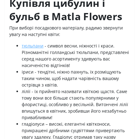
Купівля цибулин і
бульб в Matla Flowers
При виборі посадкового матеріалу, радимо звернути
увагу на наступні квіти:
тюльпани
- символ весни, ніжності і краси.
Різноманітні голландські тюльпани, представлені
серед нашого асортименту здивують вас
насиченістю відтінків!
іриси - тендітні, ніжно пахнуть, їх розміщують
таким чином, щоб надати чарівність вашому
острівця з квітів.
лілії - їх прийнято називати квіткою щастя. Саме
тому вони все більше стають популярними у
флористиці, особливо у весільній. Витончені лілії
впишуться в квітник, зробивши його незабутньо
привабливим!
гладіолуси – високі, елегантні квітконоси,
прикрашені дрібними суцвіттями привертають
увагу здалеку. Гладіолус отримав таку назву