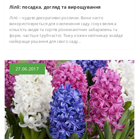
Лілії: посадка, догляд та вирощування
Лілії – чудові декоративні рослини. Вони часто
використовуються для озеленення саду. Існує велика
кількість видів та сортів різноманітних забарвлень та
форм, частіше трубчастої. Тому кожен квітникар знайде
найкраще рішення для свого саду...
27.06.2017