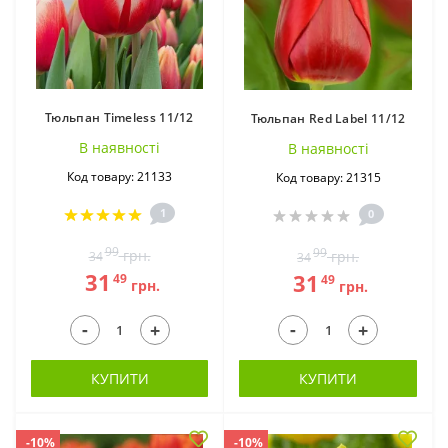
Іфейон (5)
Каладіум (31)
Тюльпан Timeless 11/12
Тюльпан Red Label 11/12
В наявностi
В наявностi
Код товару: 21133
Код товару: 21315
1
0
99
99
грн.
грн.
34
34
31
31
49
49
грн.
грн.
Кали (64)
Кислиця (9)
-
-
+
+
КУПИТИ
КУПИТИ
-10%
-10%