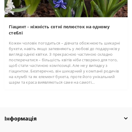
Гіацинт - ніжність сотні пелюсток на одному
стеблі
Кожен чоловік погодиться – дівчата обожнюють шикарні
букети, навіть якщо запевняють у любові до подарунків у
вигляді однієї квітки. З прекрасною частиною складно
посперечатися – більшість квітів ніби створено для того,
щоб стати частиною композиції. Але не у випадку з
гіацинтом. Безперечно, він шикарний у компанії родичів
на клумбі та як елемент букета, проте його унікальний
шарм та краса виявляються саме на самоті...
Інформація