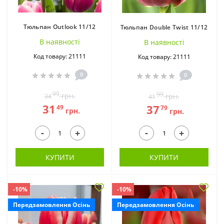
Тюльпан Outlook 11/12
Тюльпан Double Twist 11/12
В наявностi
В наявностi
Жоржини (309)
Зефірантес (3)
Код товару: 21111
Код товару: 21111
0
0
99
99
грн.
грн.
34
41
31
37
49
79
грн.
грн.
-
-
+
+
Іксія (8)
Іриси (59)
КУПИТИ
КУПИТИ
-10%
-10%
Передзамовлення Осінь
Передзамовлення Осінь