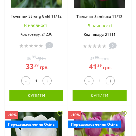
Тюльпан Strong Gold 11/12
Тюльпан Sambuca 11/12
В наявностi
В наявностi
Код товару: 21236
Код товару: 21111
0
0
99
99
грн.
грн.
36
45
33
41
29
39
грн.
грн.
-
-
+
+
КУПИТИ
КУПИТИ
-10%
-10%
Передзамовлення Осінь
Передзамовлення Осінь