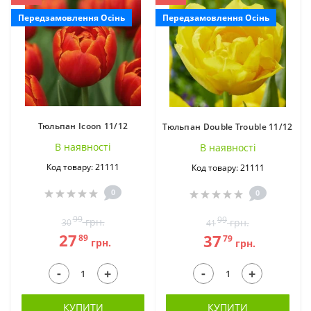
Передзамовлення Осінь
Передзамовлення Осінь
Крокосмія (10)
Ліатріс (4)
Тюльпан Icoon 11/12
Тюльпан Double Trouble 11/12
В наявностi
В наявностi
Код товару: 21111
Код товару: 21111
Лікоріс (2)
Лілії (275)
0
0
99
99
грн.
грн.
30
41
27
37
89
79
грн.
грн.
-
-
+
+
КУПИТИ
КУПИТИ