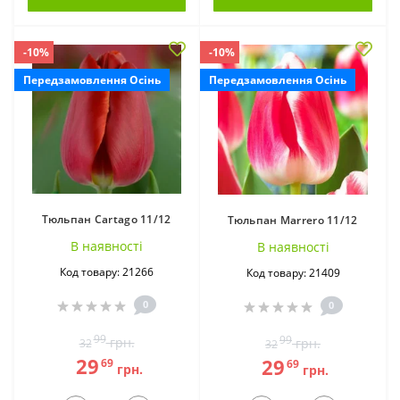
Лютики (19)
Неріне (4)
-10%
-10%
Передзамовлення Осінь
Передзамовлення Осінь
Тюльпан Cartago 11/12
Тюльпан Marrero 11/12
Підсніжники (4)
Пізньоцвіт (7)
В наявностi
В наявностi
Код товару: 21266
Код товару: 21409
0
0
99
99
грн.
грн.
32
32
29
29
69
69
грн.
грн.