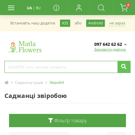
0
UA
|
RU
не зараз
Встановiть наш додаток
iOS
або
Android
097 642 62 62
Замовити дзвінок
Саджанці кущів
Звіробій
Саджанці звіробою
Фільтр товару