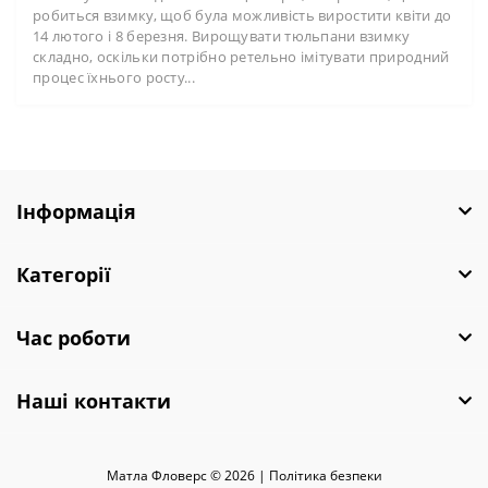
робиться взимку, щоб була можливість виростити квіти до
14 лютого і 8 березня. Вирощувати тюльпани взимку
складно, оскільки потрібно ретельно імітувати природний
процес їхнього росту...
Інформація
Категорії
Час роботи
Наші контакти
Матла Фловерс © 2026 |
Полiтика безпеки