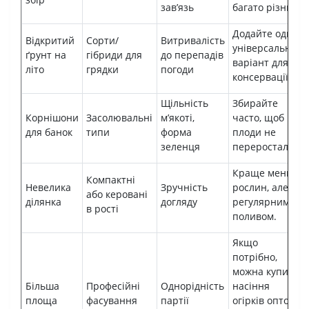
зав’язь
багато різних.
Додайте один
Відкритий
Сорти/
Витривалість
універсальний
ґрунт на
гібриди для
до перепадів
варіант для
літо
грядки
погоди
консервації.
Щільність
Збирайте
Корнішони
Засолювальні
м’якоті,
часто, щоб
для банок
типи
форма
плоди не
зеленця
переростали.
Краще менше
Компактні
Невелика
Зручність
рослин, але з
або керовані
ділянка
догляду
регулярним
в рості
поливом.
Якщо
потрібно,
можна купити
Більша
Професійні
Однорідність
насіння
площа
фасування
партії
огірків оптом і