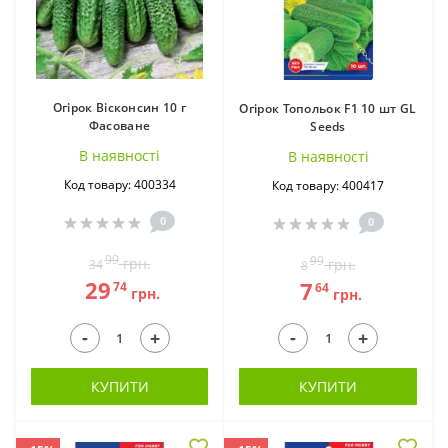
Огірок Вісконсин 10 г
Огірок Топольок F1 10 шт GL
Фасоване
Seeds
В наявностi
В наявностi
Код товару: 400334
Код товару: 400417
0
0
99
99
грн.
грн.
34
8
29
7
74
64
грн.
грн.
-
-
+
+
КУПИТИ
КУПИТИ