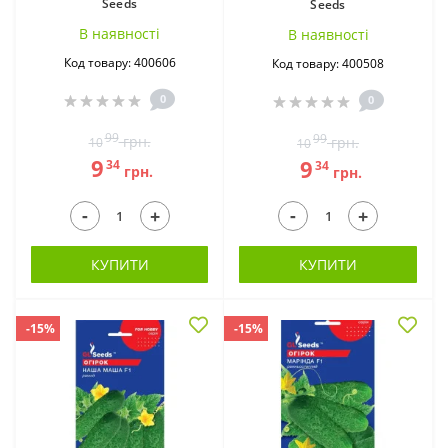
Seeds
Seeds
В наявностi
В наявностi
Код товару: 400606
Код товару: 400508
0
0
99
99
грн.
грн.
10
10
9
9
34
34
грн.
грн.
-
-
+
+
КУПИТИ
КУПИТИ
-15%
-15%