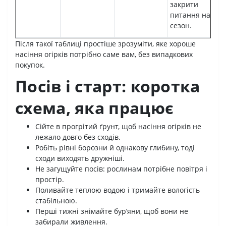
закрити
питання на
сезон.
Після такої таблиці простіше зрозуміти, яке хороше
насіння огірків потрібно саме вам, без випадкових
покупок.
Посів і старт: коротка
схема, яка працює
Сійте в прогрітий ґрунт, щоб насіння огірків не
лежало довго без сходів.
Робіть рівні борозни й однакову глибину, тоді
сходи виходять дружніші.
Не загущуйте посів: рослинам потрібне повітря і
простір.
Поливайте теплою водою і тримайте вологість
стабільною.
Перші тижні знімайте бур’яни, щоб вони не
забирали живлення.