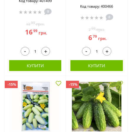
Код товару: 401499
Код товару: 400466
0
0
99
грн.
19
99
грн.
16
7
99
грн.
6
79
грн.
-
-
+
+
КУПИТИ
КУПИТИ
-15%
-15%