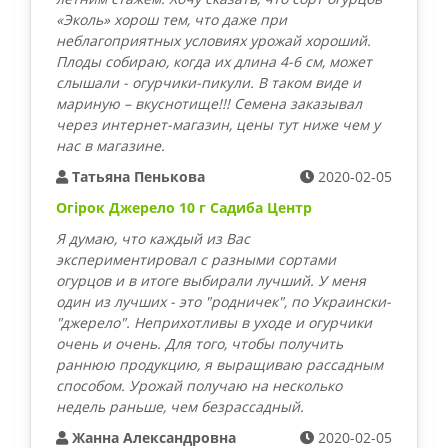
«Эколь» хорош тем, что даже при
неблагоприятных условиях урожай хороший.
Плоды собираю, когда их длина 4-6 см, может
слышали - огурчики-пикули. В таком виде и
мариную – вкуснотище!!! Семена заказывал
через интернет-магазин, цены тут ниже чем у
нас в магазине.
Татьяна Пенькова
2020-02-05
Огірок Джерело 10 г Садиба Центр
Я думаю, что каждый из Вас
экспериментировал с разными сортами
огурцов и в итоге выбирали лучший. У меня
один из лучших - это "родничек", по Украински-
"джерело". Неприхотливы в уходе и огурчики
очень и очень. Для того, чтобы получить
раннюю продукцию, я выращиваю рассадным
способом. Урожай получаю на несколько
недель раньше, чем безрассадный.
Жанна Александровна
2020-02-05