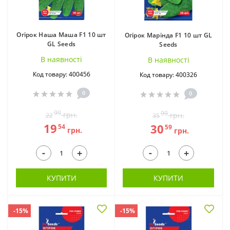
Огірок Наша Маша F1 10 шт
Огірок Марінда F1 10 шт GL
GL Seeds
Seeds
В наявностi
В наявностi
Код товару: 400456
Код товару: 400326
0
0
99
99
грн.
грн.
22
35
19
30
54
59
грн.
грн.
-
-
+
+
КУПИТИ
КУПИТИ
-15%
-15%