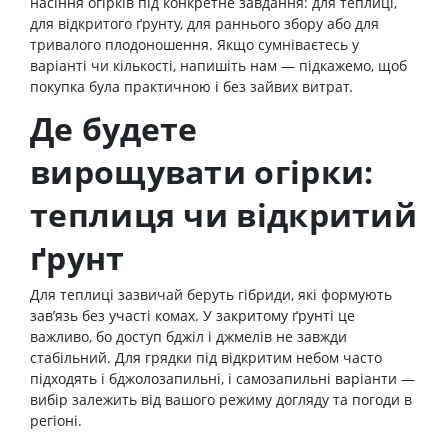
насіння огірків під конкретне завдання: для теплиці,
для відкритого ґрунту, для раннього збору або для
тривалого плодоношення. Якщо сумніваєтесь у
варіанті чи кількості, напишіть нам — підкажемо, щоб
покупка була практичною і без зайвих витрат.
Де будете
вирощувати огірки:
теплиця чи відкритий
ґрунт
Для теплиці зазвичай беруть гібриди, які формують
зав’язь без участі комах. У закритому ґрунті це
важливо, бо доступ бджіл і джмелів не завжди
стабільний. Для грядки під відкритим небом часто
підходять і бджолозапильні, і самозапильні варіанти —
вибір залежить від вашого режиму догляду та погоди в
регіоні.