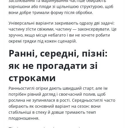
засолювання та маринування частіше обирають
корнішони або плоди зі щільнішою структурою, щоб
вони добре тримали форму після обробки.
Універсальні варіанти закривають одразу дві задачі:
частину з’їсти свіжими, частину — законсервувати. Це
зручно, якщо місця небагато і ви не хочете робити
окремі грядки під кожен сценарій.
Ранні, середні, пізні:
як не прогадати зі
строками
Ранньостиглі огірки дають швидший старт, але їм
потрібен рівний догляд і своєчасний полив, щоб
рослина не зупинялася в рості. Середньостиглі часто
обирають як основний варіант на сезон: вони
стабільніші в спеку й довше тримають темп
плодоношення.