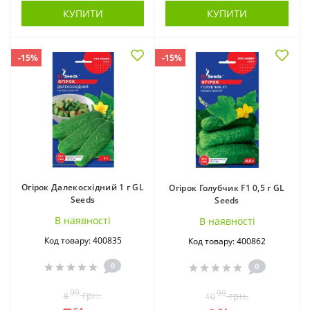
КУПИТИ
КУПИТИ
-15%
-15%
Огірок Далекосхідний 1 г GL
Огірок Голубчик F1 0,5 г GL
Seeds
Seeds
В наявностi
В наявностi
Код товару: 400835
Код товару: 400862
0
0
99
99
грн.
грн.
8
10