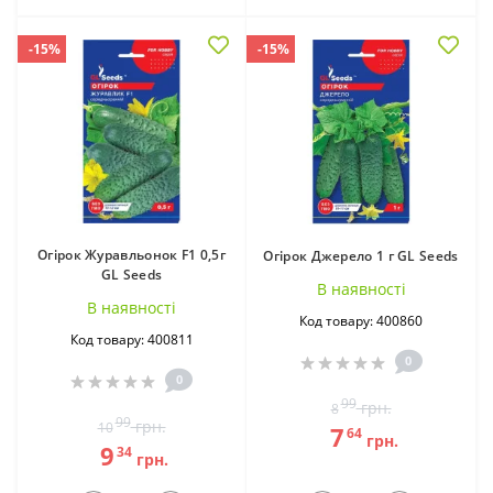
-15%
-15%
Огірок Журавльонок F1 0,5г
Огірок Джерело 1 г GL Seeds
GL Seeds
В наявностi
В наявностi
Код товару: 400860
Код товару: 400811
0
0
99
грн.
8
99
грн.
10
7
64
грн.
9
34
грн.