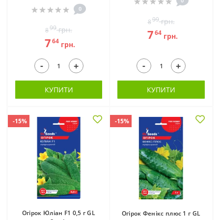
0
0
99
грн.
8
99
грн.
8
7
64
грн.
7
64
грн.
-
-
+
+
КУПИТИ
КУПИТИ
-15%
-15%
Огірок Юліан F1 0,5 г GL
Огірок Фенікс плюс 1 г GL