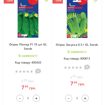
-15%
-15%
Огірок Піонер F1 10 шт GL
Огірок Закуска 0,5 г GL Seeds
Seeds
В наявностi
В наявностi
Код товару: 400813
Код товару: 400420
0
0
99
грн.
8
99
грн.
8
7
64
грн.
7
64
грн.
-
-
+
+