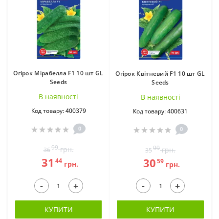
Огірок Мірабелла F1 10 шт GL
Огірок Квітневий F1 10 шт GL
Seeds
Seeds
В наявностi
В наявностi
Код товару: 400379
Код товару: 400631
0
0
99
99
грн.
грн.
36
35
31
30
44
59
грн.
грн.
-
-
+
+
КУПИТИ
КУПИТИ