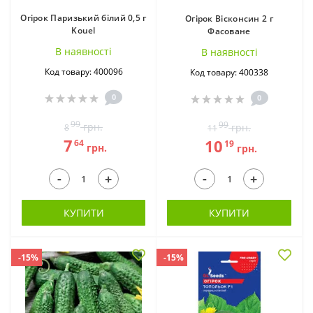
Огірок Паризький білий 0,5 г
Огірок Вісконсин 2 г
Kouel
Фасоване
В наявностi
В наявностi
Код товару: 400096
Код товару: 400338
0
0
99
99
грн.
грн.
8
11
7
10
64
19
грн.
грн.
-
-
+
+
КУПИТИ
КУПИТИ
-15%
-15%