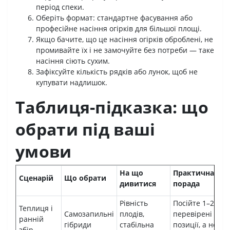
період спеки.
Оберіть формат: стандартне фасування або
професійне насіння огірків для більшої площі.
Якщо бачите, що це насіння огірків оброблені, не
промивайте їх і не замочуйте без потреби — таке
насіння сіють сухим.
Зафіксуйте кількість рядків або лунок, щоб не
купувати надлишок.
Таблиця-підказка: що
обрати під ваші
умови
На що
Практична
Сценарій
Що обрати
дивитися
порада
Рівність
Посійте 1–2
Теплиця і
Самозапильні
плодів,
перевірені
ранній
гібриди
стабільна
позиції, а не
збір