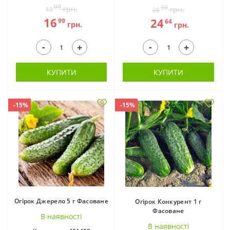
99
99
грн.
грн.
19
28
16
24
99
64
грн.
грн.
-
-
+
+
КУПИТИ
КУПИТИ
-15%
-15%
Огірок Джерело 5 г Фасоване
Огірок Конкурент 1 г
Фасоване
В наявностi
В наявностi