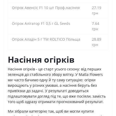
Огірок Авенсіс F1 10 шт Проф.насіння
27.19
грн
Огірок Алігатор F1 0,5 г GL Seeds
7.64
грн
Огірок Аладін 5 г ТМ ROLTICO Польща
28.89
грн
Насіння огірків
Насіння огірків - це старт усього сезону: від перших
зеленців до стабільного збору влітку. У Matla Flowers
ми часто бачимо одну й ту саму ситуацію: огірки
вирощують у різних умовах, а насіння беруть без
прив’язки до задачі. У результаті доводиться
підлаштовувати догляд під те, що вже посіяли, замість
того щоб одразу отримати прогнозований результат.
Ми зібрали категорію так, щоб ви могли купити