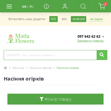
0
UA
|
RU
не зараз
Встановiть наш додаток
iOS
або
Android
097 642 62 62
Замовити дзвінок
Насіння
Насіння овочів
Насіння огірків
Насіння огірків
Фільтр товару