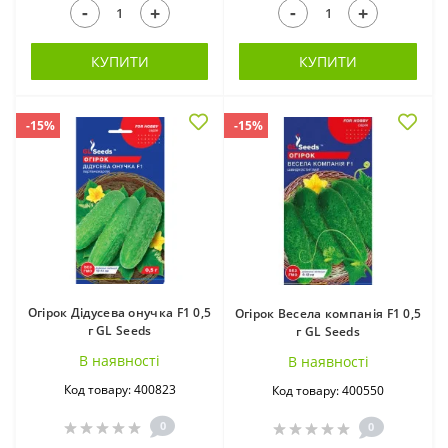
-
-
+
+
КУПИТИ
КУПИТИ
-15%
-15%
Огірок Дідусева онучка F1 0,5
Огірок Весела компанія F1 0,5
г GL Seeds
г GL Seeds
В наявностi
В наявностi
Код товару: 400823
Код товару: 400550
0
0