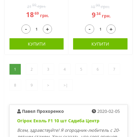
99
99
грн.
грн.
21
10
18
9
69
34
грн.
грн.
-
-
+
+
КУПИТИ
КУПИТИ
1
2
3
4
5
6
7
8
9
>
>|
Павел Прохоренко
2020-02-05
Огірок Еколь F1 10 шт Садиба Центр
Всем, здравствуйте! Я огородник-любитель с 20-
летним стажем. Хочу сказать, что сорт огурцов