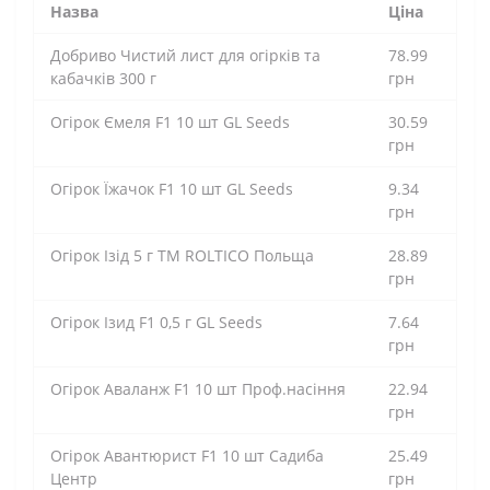
Назва
Ціна
Добриво Чистий лист для огірків та
78.99
кабачків 300 г
грн
Огірок Ємеля F1 10 шт GL Seeds
30.59
грн
Огірок Їжачок F1 10 шт GL Seeds
9.34
грн
Огірок Ізід 5 г ТМ ROLTICO Польща
28.89
грн
Огірок Ізид F1 0,5 г GL Seeds
7.64
грн
Огірок Аваланж F1 10 шт Проф.насіння
22.94
грн
Огірок Авантюрист F1 10 шт Садиба
25.49
Центр
грн