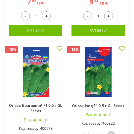
7
9
64
34
грн.
грн.
-
-
+
+
КУПИТИ
КУПИТИ
-15%
-15%
Огірок Бригадний F1 0,5 г GL
Огірок Ізид F1 0,5 г GL Seeds
Seeds
В наявностi
В наявностi
Код товару: 400822
Код товару: 400573