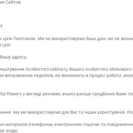
ми Сайтом
?
і цією Політикою. Ми не використовуємо Ваші дані, які не визн
 цілі:
 Вашу адресу;
лаштування Особистого кабінету, Вашого особистого облікового 
и виправлення недоліків, які виникають в процесі роботи, анал
la Flowers у вигляді реклами, аналіз раніше придбаних Вами тов
вання. яку ми використовуємо для Вас та інших користувачів. Р
них матеріалів (телефоном, електронною поштою та повідомлен
ої згоди;