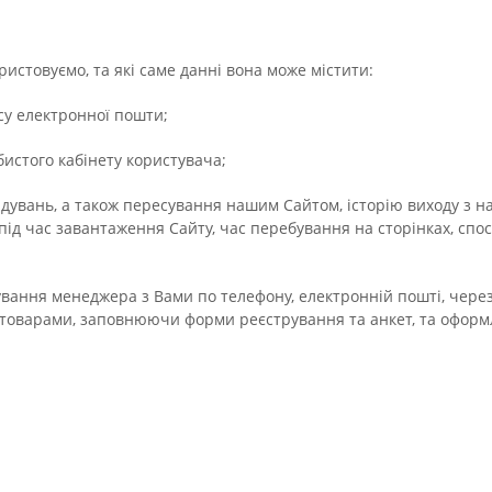
истовуємо, та які саме данні вона може містити:
есу електронної пошти;
обистого кабінету користувача;
ідувань, а також пересування нашим Сайтом, історію виходу з наш
д час завантаження Сайту, час перебування на сторінках, спосо
кування менеджера з Вами по телефону, електронній пошті, чере
товарами, заповнюючи форми реєстрування та анкет, та офор