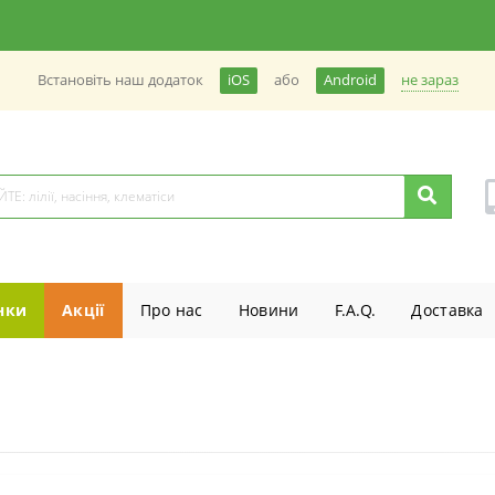
не зараз
Встановiть наш додаток
iOS
або
Android
нки
Акції
Про нас
Новини
F.A.Q.
Доставка