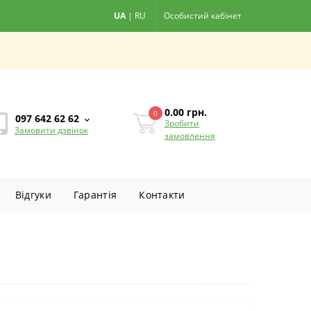
UA
|
RU
Особистий кабінет
0.00
грн.
0
097 642 62 62
Зробити
Замовити дзвінок
замовлення
Вiдгуки
Гарантiя
Контакти