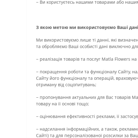
− Ви користуєтесь нашими товарами або наши
З якою метою ми використовуємо Ваші дані
Ми використовуємо лише ті данні, які визначен
та обробляємо Ваші особисті дані виключно для
− реалізація товарів та послуг Matla Flowers на
− покращення роботи та функціоналу Сайту, на
Сайту його функціоналу та операцій, враховуюч
отриману від соцопитувань;
− пропонування актуальних для Вас товарів Mat
товару на її основі тощо;
− оцінювання ефективності реклами, її застосу
− надсилання інформаційних, а також, реклам
Сайті) та для персоналізованої розсилки за Ваш