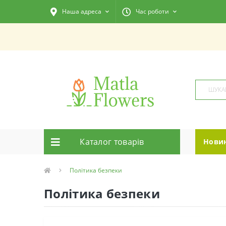
Наша адреса
Час роботи
Каталог товарiв
Нови
Полiтика безпеки
Полiтика безпеки