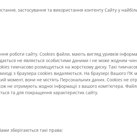
стання, застосування та використання контенту Сайту у найбі
ня роботи сайту. Cookies файли, мають вигляд уривків інформац
редається не являється особистими даними і не може жодним чи
okies тимчасово розміщується на жорсткому диску. Такі тимчасо
 виході з браузера сookies видаляються. На браузері Вашого ПК м
кий момент, вони не містять Персональних даних. Сookies не от
акож не отримують жодної інформації з вашого комп'ютера. Фай
ться та для покращення характеристик сайту.
Вами зберігаються такі права: