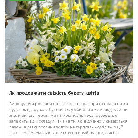
Як продовжити свіжість букету квітів
Вирощуючи рослини ви напевно не раз прикрашали ними
будинок і дарували букети з клумби близьким людям. А чи
знали ви, що термін життя композиції безпосередньо
залежить від її складу? Так є квіти, які відмінно уживаються
разом, а деякі рослини зовсім не терплять «сусідів». У цій
статті розберемо, які квіти можна комбінувати, а які ні...