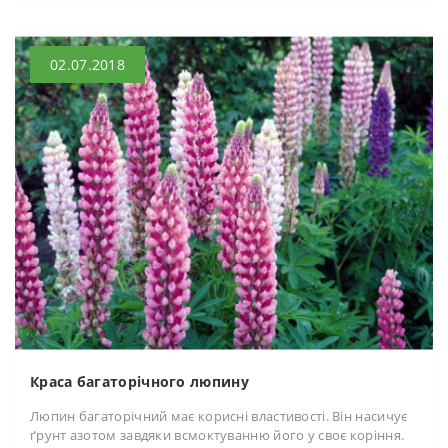
02.07.2018
Краса багаторічного люпину
Люпин багаторічний має корисні властивості. Він насичує
ґрунт азотом завдяки всмоктуванню його у своє коріння.