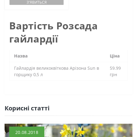
З'ЯВИТЬСЯ
Вартість Розсада
гайлардії
Назва
Ціна
Гайлардія великоквіткова Арізона Sun в
59.99
горщику 0,5 л
грн
Кориснi статтi
20.08.2018