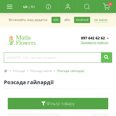
0
UA
|
RU
не зараз
Встановiть наш додаток
iOS
або
Android
097 642 62 62
Замовити дзвінок
Розсада
Розсада квітів
Розсада гайлардії
Розсада гайлардії
Фільтр товару