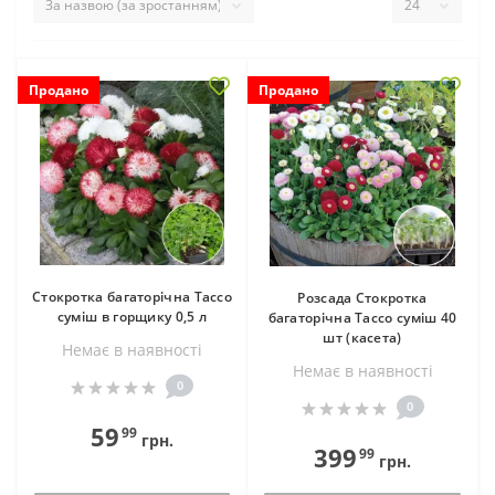
Продано
Продано
Стокротка багаторічна Тассо
Розсада Стокротка
суміш в горщику 0,5 л
багаторічна Тассо суміш 40
шт (касета)
Немає в наявностi
Немає в наявностi
0
0
59
99
грн.
399
99
грн.