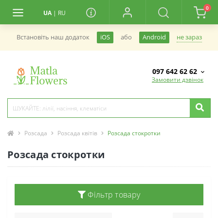
0
UA
|
RU
не зараз
Встановiть наш додаток
iOS
або
Android
097 642 62 62
Замовити дзвінок
Розсада
Розсада квітів
Розсада стокротки
Розсада стокротки
Фільтр товару