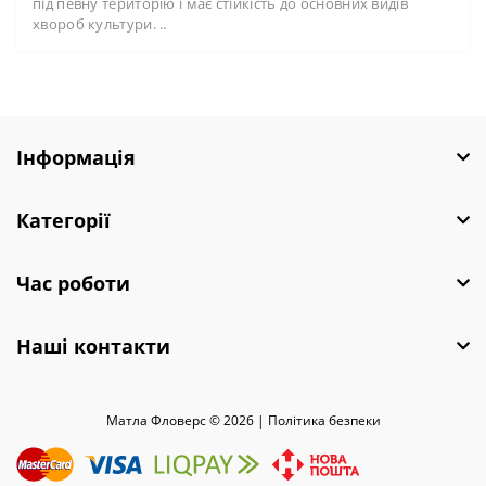
під певну територію і має стійкість до основних видів
хвороб культури. ..
Інформація
Категорії
Час роботи
Наші контакти
Матла Фловерс © 2026 |
Полiтика безпеки