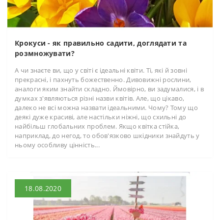
Крокуси - як правильно садити, доглядати та
розмножувати?
А чи знаєте ви, що у світі є ідеальні квіти. Ті, які й зовні
прекрасні, і пахнуть божественно. Дивовижні рослини,
аналоги яким знайти складно. Ймовірно, ви задумалися, і в
думках з'являються різні назви квітів. Але, що цікаво,
далеко не всі можна назвати ідеальними. Чому? Тому що
деякі дуже красиві, але настільки ніжні, що схильні до
найбільш глобальних проблем. Якщо квітка стійка,
наприклад, до негод, то обов'язково шкідники знайдуть у
ньому особливу цінність...
18.08.2020