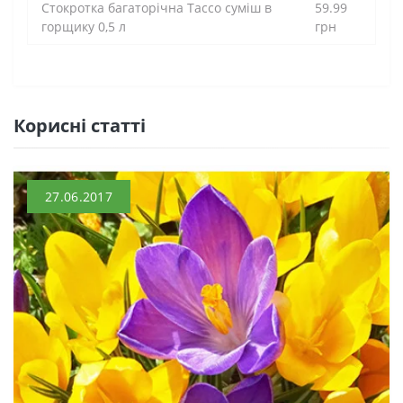
Стокротка багаторічна Тассо суміш в
59.99
горщику 0,5 л
грн
Кориснi статтi
27.06.2017