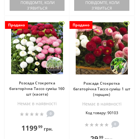
ПОВІДОМТЕ, КОЛИ
ПОВІДОМТЕ, КОЛИ
З'ЯВИТЬСЯ
З'ЯВИТЬСЯ
Продано
Продано
Розсада Стокротка
Розсада Стокротка
багаторічна Тассо суміш 160
багаторічна Тассо суміш 1 шт
шт (касета)
(горщик)
Немає в наявностi
Немає в наявностi
Код товару: 90103
0
0
1199
99
грн.
29
99