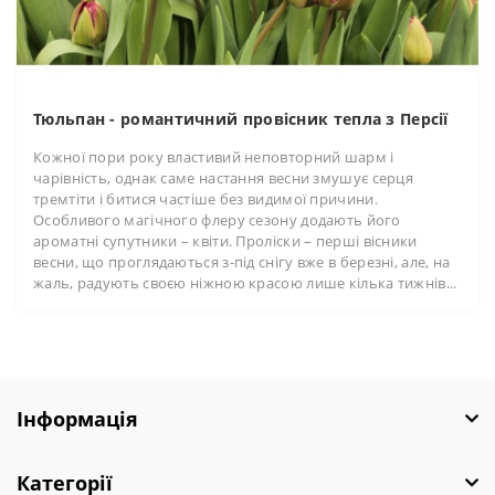
Тюльпан - романтичний провісник тепла з Персії
Кожної пори року властивий неповторний шарм і
чарівність, однак саме настання весни змушує серця
тремтіти і битися частіше без видимої причини.
Особливого магічного флеру сезону додають його
ароматні супутники – квіти. Проліски – перші вісники
весни, що проглядаються з-під снігу вже в березні, але, на
жаль, радують своєю ніжною красою лише кілька тижнів...
Інформація
Категорії