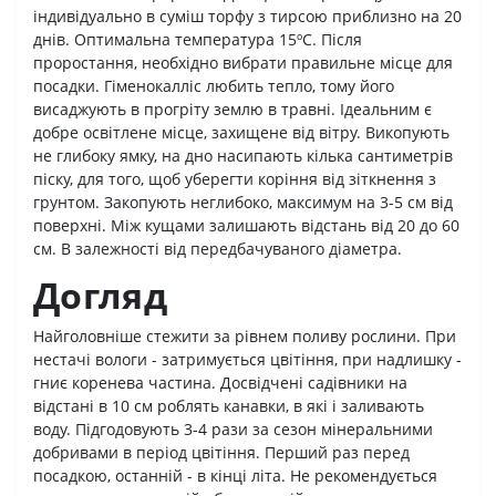
індивідуально в суміш торфу з тирсою приблизно на 20
днів. Оптимальна температура 15ºС. Після
проростання, необхідно вибрати правильне місце для
посадки. Гіменокалліc любить тепло, тому його
висаджують в прогріту землю в травні. Ідеальним є
добре освітлене місце, захищене від вітру. Викопують
не глибоку ямку, на дно насипають кілька сантиметрів
піску, для того, щоб уберегти коріння від зіткнення з
грунтом. Закопують неглибоко, максимум на 3-5 см від
поверхні. Між кущами залишають відстань від 20 до 60
см. В залежності від передбачуваного діаметра.
Догляд
Найголовніше стежити за рівнем поливу рослини. При
нестачі вологи - затримується цвітіння, при надлишку -
гниє коренева частина. Досвідчені садівники на
відстані в 10 см роблять канавки, в які і заливають
воду. Підгодовують 3-4 рази за сезон мінеральними
добривами в період цвітіння. Перший раз перед
посадкою, останній - в кінці літа. Не рекомендується