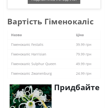
Вартість Гіменокаліс
Назва
Ціна
Гіменокаліс Festalis
39.99 грн
Гіменокаліс Harrisian
79.99 грн
Гіменокаліс Sulphur Queen
49.99 грн
Гіменокаліс Zwanenburg
24.99 грн
Придбайте