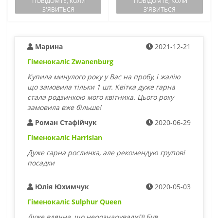
ПОВІДОМТЕ, КОЛИ
ПОВІДОМТЕ, КОЛИ
З'ЯВИТЬСЯ
З'ЯВИТЬСЯ
Марина
2021-12-21
Гіменокаліс Zwanenburg
Купила минулого року у Вас на пробу, і жалію
що замовила тільки 1 шт. Квітка дуже гарна
стала родзинкою мого квітника. Цього року
замовила вже більше!
Роман Стафійчук
2020-06-29
Гіменокаліс Harrisian
Дуже гарна рослинка, але рекомендую групові
посадки
Юлія Юхимчук
2020-05-03
Гіменокаліс Sulphur Queen
Дуже вдячна, що нерозчарували!)) Був