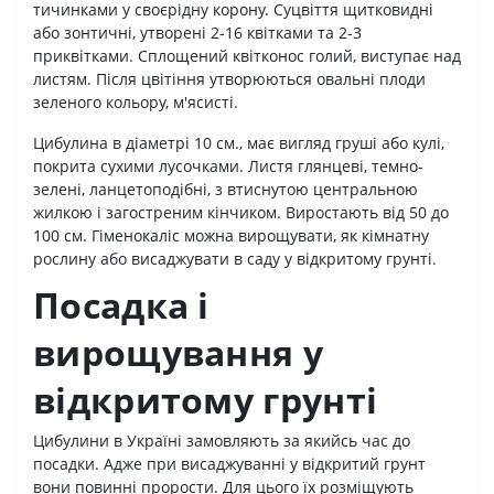
тичинками у своєрідну корону. Суцвіття щитковидні
або зонтичні, утворені 2-16 квітками та 2-3
приквітками. Сплощений квітконос голий, виступає над
листям. Після цвітіння утворюються овальні плоди
зеленого кольору, м'ясисті.
Цибулина в діаметрі 10 см., має вигляд груші або кулі,
покрита сухими лусочками. Листя глянцеві, темно-
зелені, ланцетоподібні, з втиснутою центральною
жилкою і загостреним кінчиком. Виростають від 50 до
100 см. Гіменокаліс можна вирощувати, як кімнатну
рослину або висаджувати в саду у відкритому грунті.
Посадка і
вирощування у
відкритому грунті
Цибулини в Україні замовляють за якийсь час до
посадки. Адже при висаджуванні у відкритий грунт
вони повинні прорости. Для цього їх розміщують