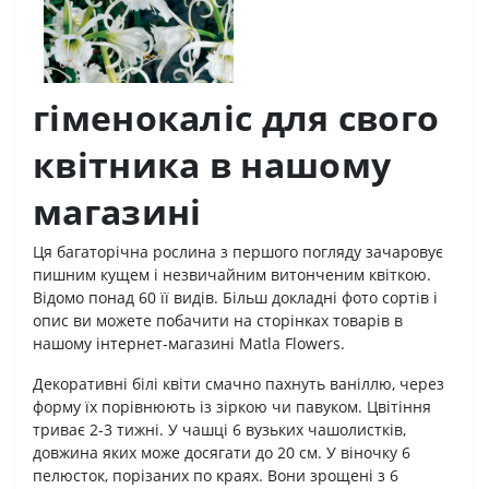
гіменокаліс для свого
квітника в нашому
магазині
Ця багаторічна рослина з першого погляду зачаровує
пишним кущем і незвичайним витонченим квіткою.
Відомо понад 60 її видів. Більш докладні фото сортів і
опис ви можете побачити на сторінках товарів в
нашому інтернет-магазині Matla Flowers.
Декоративні білі квіти смачно пахнуть ваніллю, через
форму їх порівнюють із зіркою чи павуком. Цвітіння
триває 2-3 тижні. У чашці 6 вузьких чашолистків,
довжина яких може досягати до 20 см. У віночку 6
пелюсток, порізаних по краях. Вони зрощені з 6