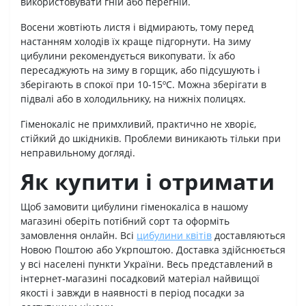
використовувати гній або перегній.
Восени жовтіють листя і відмирають, тому перед
настанням холодів їх краще підгорнути. На зиму
цибулини рекомендується викопувати. Їх або
пересаджують на зиму в горщик, або підсушують і
зберігають в спокої при 10-15ºС. Можна зберігати в
підвалі або в холодильнику, на нижніх полицях.
Гіменокаліс не примхливий, практично не хворіє,
стійкий до шкідників. Проблеми виникають тільки при
неправильному догляді.
Як купити і отримати
Щоб замовити цибулини гіменокаліса в нашому
магазині оберіть потібний сорт та оформіть
замовлення онлайн. Всі
цибулини квітів
доставляються
Новою Поштою або Укрпоштою. Доставка здійснюється
у всі населені пункти України. Весь представлений в
інтернет-магазині посадковий матеріал найвищої
якості і завжди в наявності в період посадки за