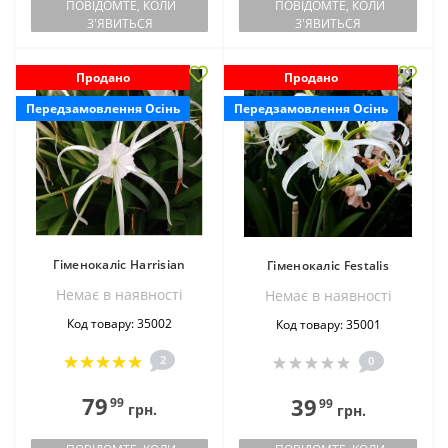
ПОВІДОМТЕ, КОЛИ
ПОВІДОМТЕ, КОЛИ
З'ЯВИТЬСЯ
З'ЯВИТЬСЯ
Продано
Продано
Передзамовлення Осінь
Передзамовлення Осінь
Гіменокаліс Harrisian
Гіменокаліс Festalis
Немає в наявностi
Немає в наявностi
Код товару: 35002
Код товару: 35001
2
0
79
39
99
99
грн.
грн.