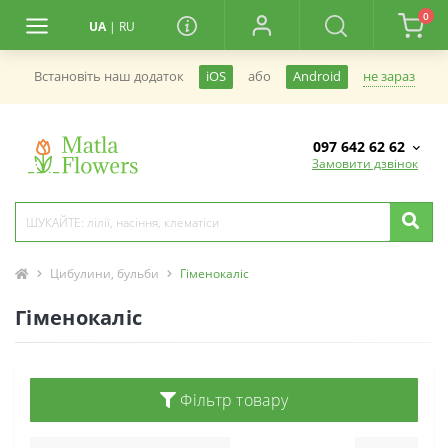
0
UA
|
RU
не зараз
Встановiть наш додаток
iOS
або
Android
097 642 62 62
Замовити дзвінок
Цибулини, бульби
Гіменокаліс
Гіменокаліс
Фільтр товару