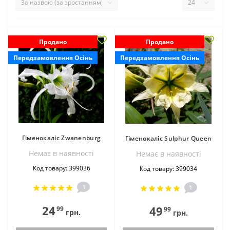
Продано
Продано
Передзамовлення Осінь
Передзамовлення Осінь
Гіменокаліс Zwanenburg
Гіменокаліс Sulphur Queen
Немає в наявностi
Немає в наявностi
Код товару: 399036
Код товару: 399034
1
1
24
49
99
99
грн.
грн.