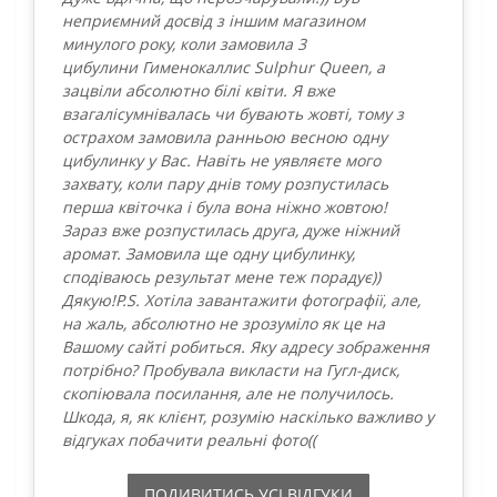
неприємний досвід з іншим магазином
минулого року, коли замовила 3
цибулини Гименокаллис Sulphur Queen, а
зацвіли абсолютно білі квіти. Я вже
взагалісумнівалась чи бувають жовті, тому з
острахом замовила ранньою весною одну
цибулинку у Вас. Навіть не уявляєте мого
захвату, коли пару днів тому розпустилась
перша квіточка і була вона ніжно жовтою!
Зараз вже розпустилась друга, дуже ніжний
аромат. Замовила ще одну цибулинку,
сподіваюсь результат мене теж порадує))
Дякую!P.S. Хотіла завантажити фотографії, але,
на жаль, абсолютно не зрозуміло як це на
Вашому сайті робиться. Яку адресу зображення
потрібно? Пробувала викласти на Гугл-диск,
скопіювала посилання, але не получилось.
Шкода, я, як клієнт, розумію наскілько важливо у
відгуках побачити реальні фото((
ПОДИВИТИСЬ УСI ВIДГУКИ