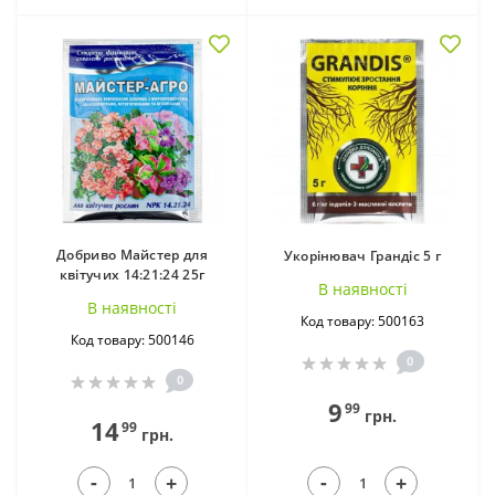
Добриво Майстер для
Укорінювач Грандіс 5 г
квітучих 14:21:24 25г
В наявностi
В наявностi
Код товару: 500163
Код товару: 500146
0
0
9
99
грн.
14
99
грн.
-
-
+
+