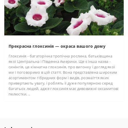
Прекрасна глоксинія — окраса вашого дому
Глоксинія - багаторічна тропічна рослина, батьківщина
якої Центральна і Південна Америки. Ще є інша назва -
синінгія, це кімнатна глоксинія, про вигонку і догляд якої
ми і поговоримо в цій статті. Вона представлена широким
асортиментом гібридних форм і видів, розмаїття яких
привертають увагу, і роблять її дуже популярною серед
багатьох людей, адже глоксинія має дивовижні оксамитові
пелюстки. ..