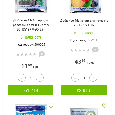
Добриво Майстер для
Добриво Майстер для томатів
розсади овочів і квітів
25:15:15 100г
20:13:13+MgO 25г
В наявностi
В наявностi
Код товару: 500144
Код товару: 500095
0
0
43
99
грн.
11
99
грн.
-
-
+
+
КУПИТИ
КУПИТИ