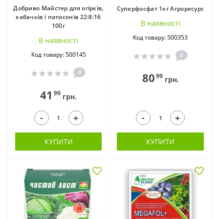
Добриво Майстер для огірків,
Суперфосфат 1кг Агроресурс
кабачків і патисонів 22:8:16
В наявностi
100г
Код товару: 500353
В наявностi
Код товару: 500145
0
0
80
99
грн.
41
99
грн.
-
-
+
+
КУПИТИ
КУПИТИ