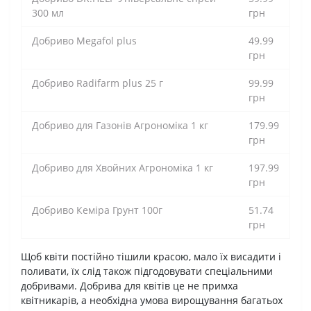
300 мл
грн
Добриво Megafol plus
49.99
грн
Добриво Radifarm plus 25 г
99.99
грн
Добриво для Газонів Агрономіка 1 кг
179.99
грн
Добриво для Хвойних Агрономіка 1 кг
197.99
грн
Добриво Кеміра Грунт 100г
51.74
грн
Щоб квіти постійно тішили красою, мало їх висадити і
поливати, їх слід також підгодовувати спеціальними
добривами. Добрива для квітів це не примха
квітникарів, а необхідна умова вирощування багатьох