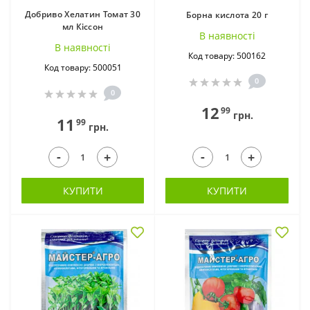
Добриво Хелатин Томат 30
Борна кислота 20 г
мл Кіссон
В наявностi
В наявностi
Код товару: 500162
Код товару: 500051
0
0
12
99
грн.
11
99
грн.
-
-
+
+
КУПИТИ
КУПИТИ