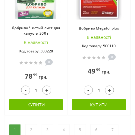
Добриво Чистий лист для
Добриво Megafol plus
капусти 300 г
В наявностi
В наявностi
Код товару: 500110
Код товару: 500220
0
0
49
99
грн.
78
99
грн.
-
-
+
+
КУПИТИ
КУПИТИ
1
2
3
4
5
6
7