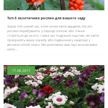
Топ-5 екзотичних рослин для вашого саду
Зараз той самий час, коли осінні квіти відцвіли, багато
рослин перебувають у періоді спокою або тільки
готуються до нього, і саме час подумати над тим, які квіти
прикрасять вашу клумбу або підвіконня у квартирі у
весняно-літній сезон. Ми розповімо вам про ексклюзивні
квіти...
17.08.2017