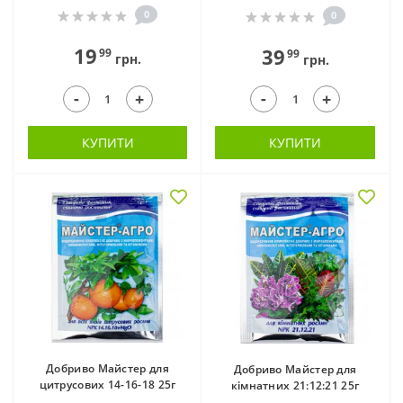
0
0
Добрива для фіалок
Добрива для хвойних
(4)
рослин (20)
19
39
99
99
грн.
грн.
-
-
+
+
КУПИТИ
КУПИТИ
Добрива
пролонгованої дії
(12)
Добриво Майстер для
Добриво Майстер для
цитрусових 14-16-18 25г
кімнатних 21:12:21 25г