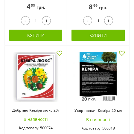
Добрива для
Добрива для орхідей
4
8
99
99
грн.
грн.
овочевих (30)
(8)
-
-
+
+
КУПИТИ
КУПИТИ
Добрива для
Добрива для троянд
плодових (32)
(13)
Добриво Кеміра люкс 20г
Укорінювач Кеміра 20 мл
В наявностi
В наявностi
Код товару: 500074
Код товару: 500318