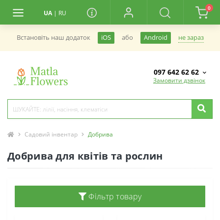
0
UA
|
RU
не зараз
Встановiть наш додаток
iOS
або
Android
097 642 62 62
Замовити дзвінок
Садовий інвентар
Добрива
Добрива для квітів та рослин
Фільтр товару