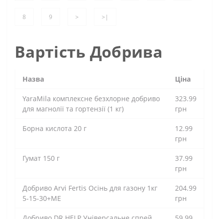
8
9
>
>|
Вартість Добрива
Назва
Ціна
YaraMila комплексне безхлорне добриво
323.99
для магнолії та гортензії (1 кг)
грн
Борна кислота 20 г
12.99
грн
Гумат 150 г
37.99
грн
Добриво Arvi Fertis Осінь для газону 1кг
204.99
5-15-30+МЕ
грн
Добриво DR.HELP Універсальне спрей
59.99