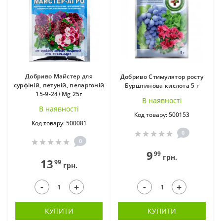
Добриво Майстер для
Добриво Стимулятор росту
сурфіній, петуній, пеларгоній
Бурштинова кислота 5 г
15-9-24+Mg 25г
В наявностi
В наявностi
Код товару: 500153
Код товару: 500081
0
0
9
99
грн.
13
99
грн.
-
-
+
+
КУПИТИ
КУПИТИ