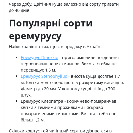
через добу. Цвітіння куща залежно від сорту тривати
до 40 днів.
Популярні сорти
еремурусу
Найяскравіші з тих, що є в продажу в Україні:
Еремурус Піноккіо
- приголомшливе поєднання
червоно-вишневих тичинок. Висота стебла не
перевищує 1,5 м.
Еремурус Stenophyllus
- висота куща досягає 1,7
м. Квітки жовто-золотисті, в розкритому вигляді їх
діаметр до 20 мм. У кожному суцвітті їх до 700
штук.
Еремурус Клеопатра - коричнево-помаранчеві
квітки з темними прожилками і яскраво-
помаранчевими тичинками. Висота стебла не
більш 1,2 м.
Скільки коштує той чи інший сорт ви дізнаєтеся в