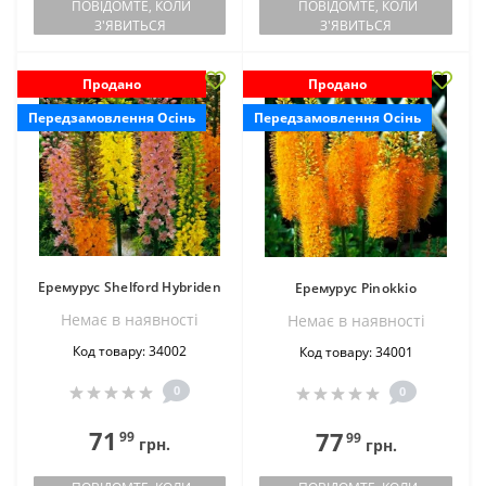
ПОВІДОМТЕ, КОЛИ
ПОВІДОМТЕ, КОЛИ
З'ЯВИТЬСЯ
З'ЯВИТЬСЯ
Продано
Продано
Передзамовлення Осінь
Передзамовлення Осінь
Еремурус Shelford Hybriden
Еремурус Pinokkio
Немає в наявностi
Немає в наявностi
Код товару: 34002
Код товару: 34001
0
0
71
77
99
99
грн.
грн.