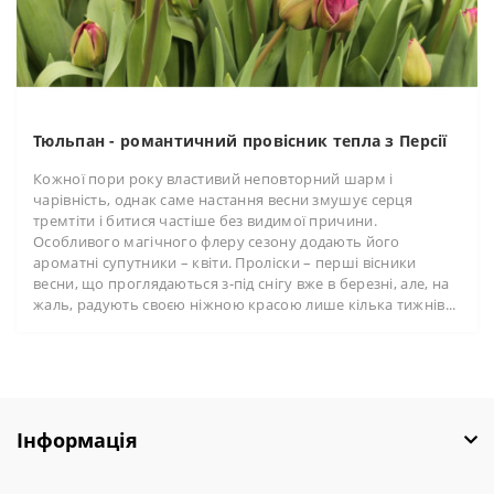
Тюльпан - романтичний провісник тепла з Персії
Кожної пори року властивий неповторний шарм і
чарівність, однак саме настання весни змушує серця
тремтіти і битися частіше без видимої причини.
Особливого магічного флеру сезону додають його
ароматні супутники – квіти. Проліски – перші вісники
весни, що проглядаються з-під снігу вже в березні, але, на
жаль, радують своєю ніжною красою лише кілька тижнів...
Інформація