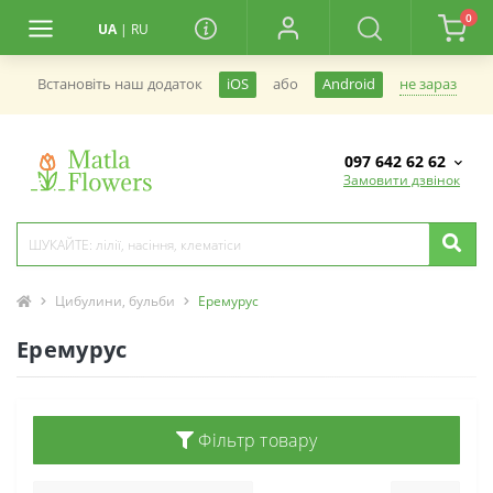
0
UA
|
RU
не зараз
Встановiть наш додаток
iOS
або
Android
097 642 62 62
Замовити дзвінок
Цибулини, бульби
Еремурус
Еремурус
Фільтр товару