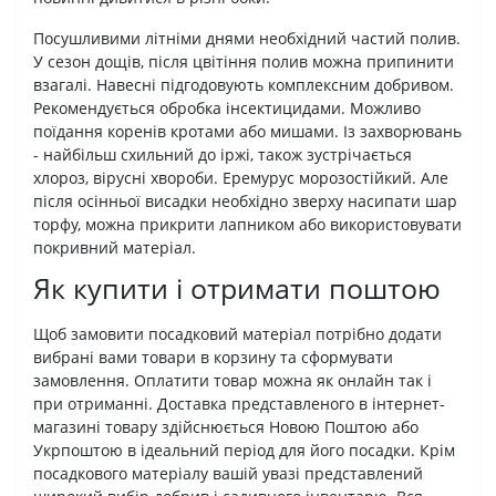
Посушливими літніми днями необхідний частий полив.
У сезон дощів, після цвітіння полив можна припинити
взагалі. Навесні підгодовують комплексним добривом.
Рекомендується обробка інсектицидами. Можливо
поїдання коренів кротами або мишами. Із захворювань
- найбільш схильний до іржі, також зустрічається
хлороз, вірусні хвороби. Еремурус морозостійкий. Але
після осінньої висадки необхідно зверху насипати шар
торфу, можна прикрити лапником або використовувати
покривний матеріал.
Як купити і отримати поштою
Щоб замовити посадковий матеріал потрібно додати
вибрані вами товари в корзину та сформувати
замовлення. Оплатити товар можна як онлайн так і
при отриманні. Доставка представленого в інтернет-
магазині товару здійснюється Новою Поштою або
Укрпоштою в ідеальний період для його посадки. Крім
посадкового матеріалу вашій увазі представлений