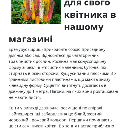
для свого
квітника в
нашому
магазині
Еремурус (шриш) прикрасить собою присадибну
ділянка або сад. Відноситься до багаторічних
трав'янистих рослин. Рослина має конусоподібну
форму зі безлічі м'ясистих маленьких бутонів, які
стирчать в різні сторони. Кущ усипаний плоскими 3-х
гранними листовими пластинами, що мають знизу
кілевидну форму. Суцвіття витягнуті, досягають в
довжину до 1 метра. Пагони, на яких вони розташовані
не мають листя.
Квіти у вигляді дзвіночка, розміщені по спіралі.
Найпоширеніші забарвлення це білий, жовтий,
червоний і рожевий кольори. Першими починають
цвісти самі нижні квітки. В'янення настає приблизно