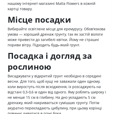
нашому інтернет-магазині Matla Flowers в кожній
картці товару.
Місце посадки
Вибирайте освітлене місце для еремурусу. Обов'язкова
умова — хороший дренаж грунту, так як застій вологи
може привести до загибелі квітки. Йому не страшні
пориви вітру. Підходить будь-який грунт.
Посадка і догляд за
рослиною
Висаджувати у відкритий грунт необхідно в середині
весни. Для того, щоб кущі не заважали один одному,
коли виростуть після всходження, їх розсаджують на
відстані 0,3-0,6 м один від одного. Яму роблять широку і
не менше 15 см в глибину. На дно укладають 5 см
дренажу, який накривається сумішшю грунту. Потім
акуратно перекладають цибулину, при цьому корінці
повинні дивитися в різні боки.