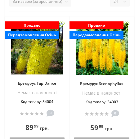
Продано
Продано
Передзамовлення Осінь
Передзамовлення Осінь
Еремурус Tap Dance
Еремурус Stenophyllus
Немає в наявностi
Немає в наявностi
Код товару: 34004
Код товару: 34003
0
0
89
59
99
99
грн.
грн.