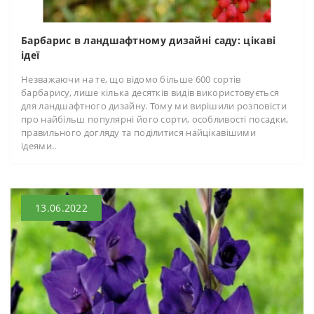
Барбарис в ландшафтному дизайні саду: цікаві
ідеї
Незважаючи на те, що відомо більше 600 сортів
барбарису, лише кілька десятків видів використовується
для ландшафтного дизайну. Тому ми вирішили розповісти
про найбільш популярні його сорти, особливості посадки,
правильного догляду та поділитися найцікавішими
ідеями..
13.06.2022