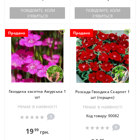
ПОВІДОМТЕ, КОЛИ
ПОВІДОМТЕ, КОЛИ
З'ЯВИТЬСЯ
З'ЯВИТЬСЯ
Продано
Продано
Гвоздика касетна Амурська 1
Розсада Гвоздика Скарлет 1
шт
шт (горщик)
Немає в наявностi
Немає в наявностi
Код товару: 90082
0
0
19
99
грн.