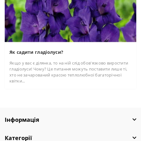
Як садити гладіолуси?
Якщо у вас є ділянка, то на ній слід обов'язково виростити
гладіолуси! Чому? Це питання можуть поставити лише ті,
хто не зачарований красою теплолюбної багаторічної
квітки...
Інформація
Категорії