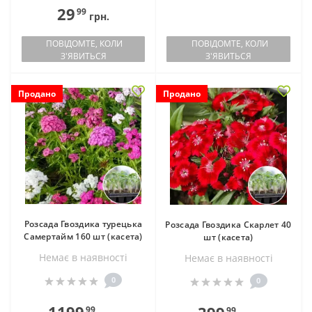
29
99
грн.
ПОВІДОМТЕ, КОЛИ
ПОВІДОМТЕ, КОЛИ
З'ЯВИТЬСЯ
З'ЯВИТЬСЯ
Продано
Продано
Розсада Гвоздика турецька
Розсада Гвоздика Скарлет 40
Самертайм 160 шт (касета)
шт (касета)
Немає в наявностi
Немає в наявностi
0
0
99
99