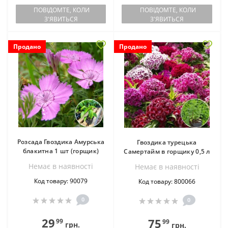
ПОВІДОМТЕ, КОЛИ
ПОВІДОМТЕ, КОЛИ
З'ЯВИТЬСЯ
З'ЯВИТЬСЯ
Продано
Продано
Розсада Гвоздика Амурська
Гвоздика турецька
блакитна 1 шт (горщик)
Самертайм в горщику 0,5 л
Немає в наявностi
Немає в наявностi
Код товару: 90079
Код товару: 800066
0
0
29
75
99
99
грн.
грн.