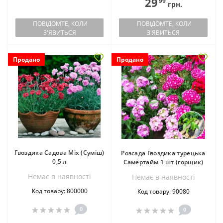
29
99
грн.
ПОВІДОМТЕ, КОЛИ
ПОВІДОМТЕ, КОЛИ
З'ЯВИТЬСЯ
З'ЯВИТЬСЯ
Продано
Продано
Гвоздика Садова Mix (Суміш)
Розсада Гвоздика турецька
0,5 л
Самертайм 1 шт (горщик)
Немає в наявностi
Немає в наявностi
Код товару: 800000
Код товару: 90080
0
0