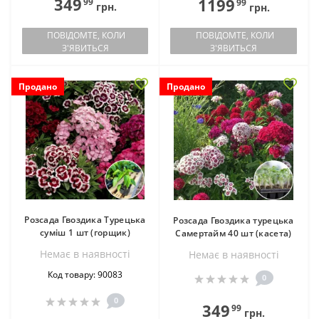
349
1199
99
99
грн.
грн.
ПОВІДОМТЕ, КОЛИ
ПОВІДОМТЕ, КОЛИ
З'ЯВИТЬСЯ
З'ЯВИТЬСЯ
Продано
Продано
Розсада Гвоздика Турецька
Розсада Гвоздика турецька
суміш 1 шт (горщик)
Самертайм 40 шт (касета)
Немає в наявностi
Немає в наявностi
Код товару: 90083
0
0
349
99
грн.