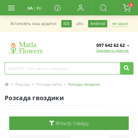
0
UA
|
RU
не зараз
Встановiть наш додаток
iOS
або
Android
097 642 62 62
Замовити дзвінок
Розсада
Розсада квітів
Розсада гвоздики
Розсада гвоздики
Фільтр товару