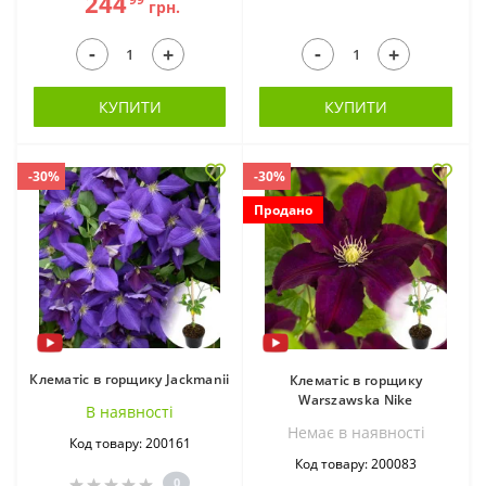
244
грн.
-
-
+
+
КУПИТИ
КУПИТИ
-30%
-30%
Продано
Клематіс в горщику Jackmanii
Клематіс в горщику
Warszawska Nike
В наявностi
Немає в наявностi
Код товару: 200161
Код товару: 200083
0