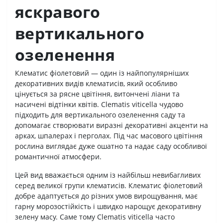
яскравого
вертикального
озеленення
Клематис фіолетовий — один із найпопулярніших
декоративних видів клематисів, який особливо
цінується за рясне цвітіння, витончені ліани та
насичені відтінки квітів. Clematis viticella чудово
підходить для вертикального озеленення саду та
допомагає створювати виразні декоративні акценти на
арках, шпалерах і перголах. Під час масового цвітіння
рослина виглядає дуже ошатно та надає саду особливої
романтичної атмосфери.
Цей вид вважається одним із найбільш невибагливих
серед великої групи клематисів. Клематис фіолетовий
добре адаптується до різних умов вирощування, має
гарну морозостійкість і швидко нарощує декоративну
зелену масу. Саме тому Clematis viticella часто