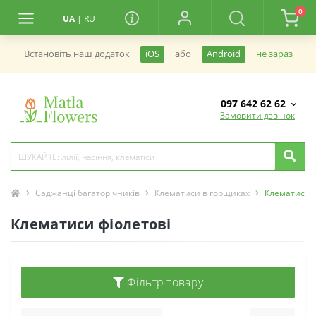
0
UA
|
RU
не зараз
Встановiть наш додаток
iOS
або
Android
097 642 62 62
Замовити дзвінок
Саджанці багаторічників
Клематиси в горщиках
Клематиси ф
Клематиси фіолетові
Фільтр товару