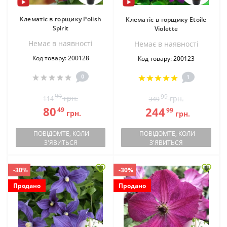
Клематіс в горщику Polish
Клематіс в горщику Etoile
Spirit
Violette
Немає в наявностi
Немає в наявностi
Код товару: 200128
Код товару: 200123
0
1
99
99
грн.
грн.
114
349
80
244
49
99
грн.
грн.
ПОВІДОМТЕ, КОЛИ
ПОВІДОМТЕ, КОЛИ
З'ЯВИТЬСЯ
З'ЯВИТЬСЯ
-30%
-30%
Продано
Продано