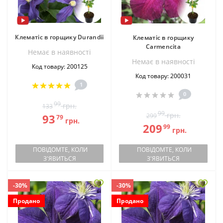
Клематіс в горщику Durandii
Клематіс в горщику
Carmencita
Немає в наявностi
Немає в наявностi
Код товару: 200125
Код товару: 200031
1
0
99
грн.
133
99
грн.
93
299
79
грн.
209
99
грн.
ПОВІДОМТЕ, КОЛИ
ПОВІДОМТЕ, КОЛИ
З'ЯВИТЬСЯ
З'ЯВИТЬСЯ
-30%
-30%
Продано
Продано