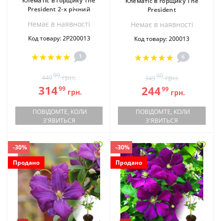
Клематіс в горщику The
Клематіс в горщику The
President 2-х річний
President
Немає в наявностi
Немає в наявностi
Код товару: 2Р200013
Код товару: 200013
1
6
99
99
грн.
грн.
449
349
314
244
99
99
грн.
грн.
ПОВІДОМТЕ, КОЛИ
ПОВІДОМТЕ, КОЛИ
З'ЯВИТЬСЯ
З'ЯВИТЬСЯ
-30%
-30%
Продано
Продано