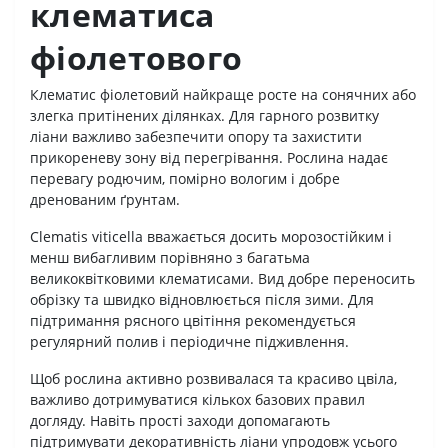
клематиса
фіолетового
Клематис фіолетовий найкраще росте на сонячних або
злегка притінених ділянках. Для гарного розвитку
ліани важливо забезпечити опору та захистити
прикореневу зону від перегрівання. Рослина надає
перевагу родючим, помірно вологим і добре
дренованим ґрунтам.
Clematis viticella вважається досить морозостійким і
менш вибагливим порівняно з багатьма
великоквітковими клематисами. Вид добре переносить
обрізку та швидко відновлюється після зими. Для
підтримання рясного цвітіння рекомендується
регулярний полив і періодичне підживлення.
Щоб рослина активно розвивалася та красиво цвіла,
важливо дотримуватися кількох базових правил
догляду. Навіть прості заходи допомагають
підтримувати декоративність ліани упродовж усього