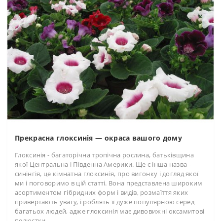
Прекрасна глоксинія — окраса вашого дому
Глоксинія - багаторічна тропічна рослина, батьківщина
якої Центральна і Південна Америки. Ще є інша назва -
синінгія, це кімнатна глоксинія, про вигонку і догляд якої
ми і поговоримо в цій статті. Вона представлена широким
асортиментом гібридних форм і видів, розмаїття яких
привертають увагу, і роблять її дуже популярною серед
багатьох людей, адже глоксинія має дивовижні оксамитові
пелюстки. ..