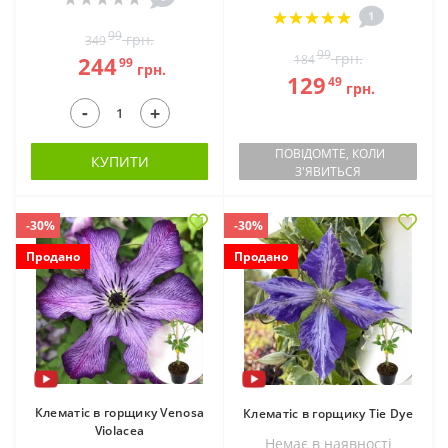
1
99
грн.
349
99
грн.
244
184
99
грн.
129
49
грн.
-
+
ПОВІДОМТЕ, КОЛИ
КУПИТИ
З'ЯВИТЬСЯ
-30%
-30%
Продано
Продано
Клематіс в горщику Venosa
Клематіс в горщику Tie Dye
Violacea
Немає в наявностi