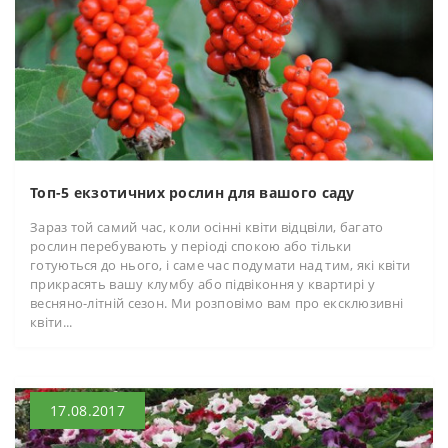
Топ-5 екзотичних рослин для вашого саду
Зараз той самий час, коли осінні квіти відцвіли, багато
рослин перебувають у періоді спокою або тільки
готуються до нього, і саме час подумати над тим, які квіти
прикрасять вашу клумбу або підвіконня у квартирі у
весняно-літній сезон. Ми розповімо вам про ексклюзивні
квіти...
17.08.2017