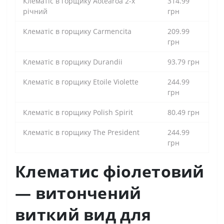
Клематіс в горщику Aotearoa 2-х
314.99
річний
грн
Клематіс в горщику Carmencita
209.99
грн
Клематіс в горщику Durandii
93.79 грн
Клематіс в горщику Etoile Violette
244.99
грн
Клематіс в горщику Polish Spirit
80.49 грн
Клематіс в горщику The President
244.99
грн
Клематис фіолетовий
— витончений
виткий вид для