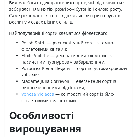
Вид має багато декоративних сортів, які відрізняються
забарвленням квітів, розміром бутонів і силою росту.
Саме різноманіття сортів дозволяє використовувати
рослину у садах різних стилів.
Найпопулярніші сорти клематиса фіолетового:
Polish Spirit — рясноквітучий сорт із темно-
фіолетовими квітами;
Etoile Violette — декоративний клематис із
насиченим пурпуровим забарвленням;
Purpurea Plena Elegans — сорт із густомахровими
квітами;
Madame Julia Correvon — елегантний сорт із
винно-червоними відтінками;
Venosa Violacea
— контрастний сорт із біло-
фіолетовими пелюстками.
Особливості
вирощування