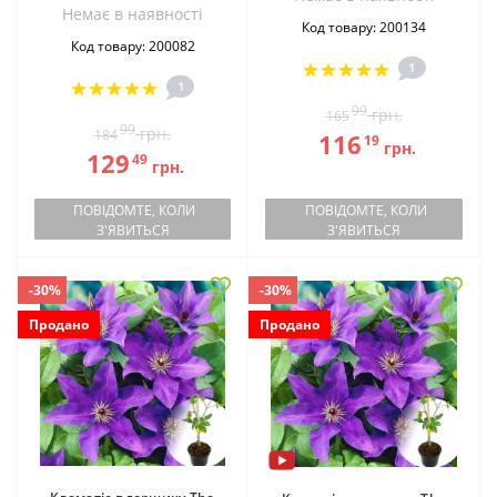
Немає в наявностi
Код товару: 200134
Код товару: 200082
1
1
99
грн.
165
99
грн.
184
116
19
грн.
129
49
грн.
ПОВІДОМТЕ, КОЛИ
ПОВІДОМТЕ, КОЛИ
З'ЯВИТЬСЯ
З'ЯВИТЬСЯ
-30%
-30%
Продано
Продано