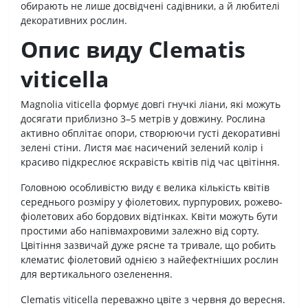
обирають не лише досвідчені садівники, а й любителі
декоративних рослин.
Опис виду Clematis
viticella
Magnolia viticella формує довгі гнучкі ліани, які можуть
досягати приблизно 3–5 метрів у довжину. Рослина
активно обплітає опори, створюючи густі декоративні
зелені стіни. Листя має насичений зелений колір і
красиво підкреслює яскравість квітів під час цвітіння.
Головною особливістю виду є велика кількість квітів
середнього розміру у фіолетових, пурпурових, рожево-
фіолетових або бордових відтінках. Квіти можуть бути
простими або напівмахровими залежно від сорту.
Цвітіння зазвичай дуже рясне та тривале, що робить
клематис фіолетовий однією з найефектніших рослин
для вертикального озеленення.
Clematis viticella переважно цвіте з червня до вересня.