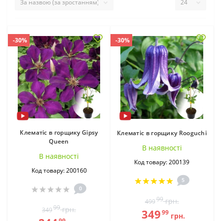
-30%
-30%
Клематіс в горщику Gipsy
Клематіс в горщику Rooguchi
Queen
В наявностi
В наявностi
Код товару: 200139
Код товару: 200160
5
0
99
грн.
499
99
грн.
349
349
99
грн.
99