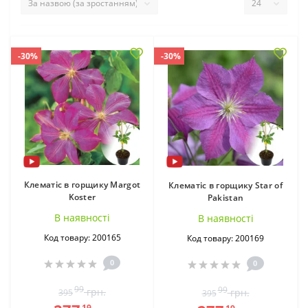
-30%
-30%
Клематіс в горщику Margot
Клематіс в горщику Star of
Koster
Pakistan
В наявностi
В наявностi
Код товару: 200165
Код товару: 200169
0
0
99
99
грн.
грн.
395
395
19