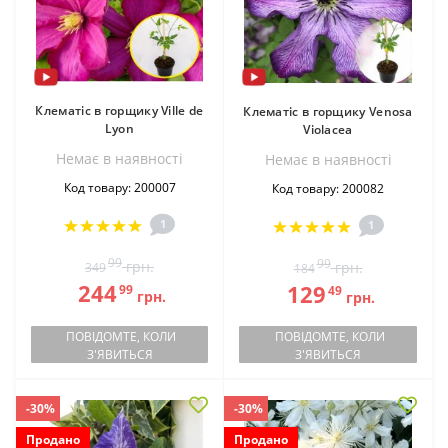
Клематіс в горщику Ville de
Клематіс в горщику Venosa
Lyon
Violacea
Немає в наявностi
Немає в наявностi
Код товару: 200007
Код товару: 200082
1
1
99
99
грн.
грн.
349
184
244
129
99
49
грн.
грн.
ПОВІДОМТЕ, КОЛИ
ПОВІДОМТЕ, КОЛИ
З'ЯВИТЬСЯ
З'ЯВИТЬСЯ
-30%
-30%
Продано
Продано