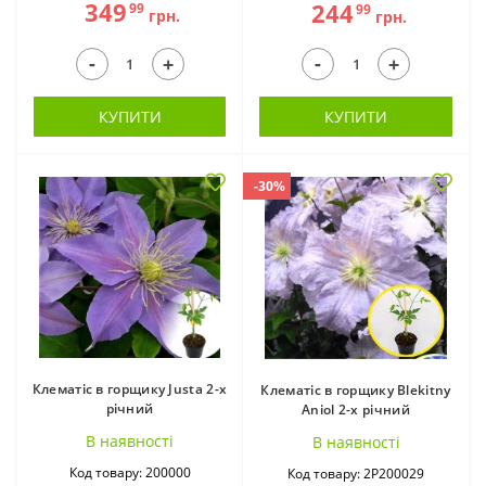
349
244
99
99
грн.
грн.
-
-
+
+
КУПИТИ
КУПИТИ
-30%
Клематіс в горщику Justa 2-х
Клематіс в горщику Blekitny
річний
Aniol 2-х річний
В наявностi
В наявностi
Код товару: 200000
Код товару: 2Р200029