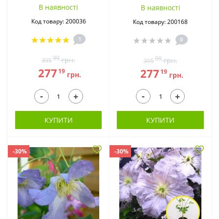
В наявностi
В наявностi
Код товару: 200036
Код товару: 200168
1
0
99
99
грн.
грн.
395
395
277
277
19
19
грн.
грн.
-
-
+
+
КУПИТИ
КУПИТИ
-30%
-30%