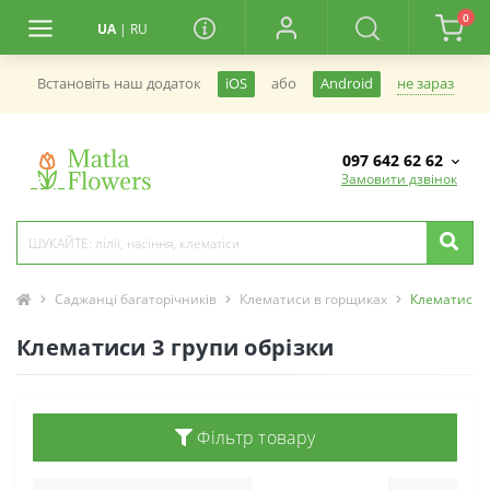
0
UA
|
RU
не зараз
Встановiть наш додаток
iOS
або
Android
097 642 62 62
Замовити дзвінок
Саджанці багаторічників
Клематиси в горщиках
Клематиси 3
Клематиси 3 групи обрізки
Фільтр товару