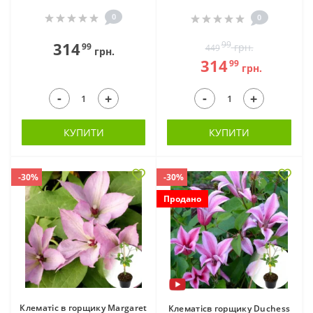
0
0
314
99
99
грн.
449
грн.
314
99
грн.
-
-
+
+
КУПИТИ
КУПИТИ
-30%
-30%
Продано
Клематіс в горщику Margaret
Клематісв горщику Duchess