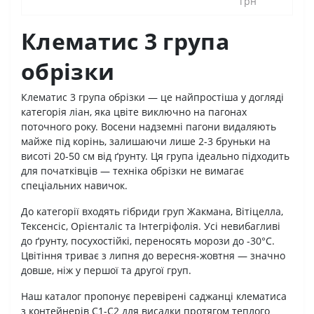
грн
Клематис 3 група
обрізки
Клематис 3 група обрізки — це найпростіша у догляді
категорія ліан, яка цвіте виключно на пагонах
поточного року. Восени надземні пагони видаляють
майже під корінь, залишаючи лише 2-3 бруньки на
висоті 20-50 см від ґрунту. Ця група ідеально підходить
для початківців — техніка обрізки не вимагає
спеціальних навичок.
До категорії входять гібриди груп Жакмана, Вітіцелла,
Тексенсіс, Орієнталіс та Інтегріфолія. Усі невибагливі
до ґрунту, посухостійкі, переносять морози до -30°C.
Цвітіння триває з липня до вересня-жовтня — значно
довше, ніж у першої та другої груп.
Наш каталог пропонує перевірені саджанці клематиса
з контейнерів С1-С2 для висадки протягом теплого