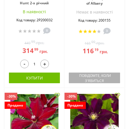
Hunt 2-х річний
of Albany
В наявностi
Немає в наявностi
Код товару: 2Р200032
Код товару: 200155
0
3
99
99
грн.
грн.
449
165
314
116
99
19
грн.
грн.
-
+
ПОВІДОМТЕ, КОЛИ
КУПИТИ
З'ЯВИТЬСЯ
-30%
-30%
Продано
Продано