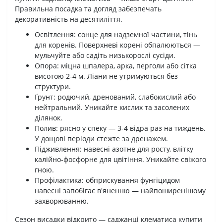
Правильна посадка та догляд забезпечать
декоративність на десятиліття.
Освітлення: сонце для надземної частини, тінь
для коренів. Поверхневі корені обпалюються —
мульчуйте або садіть низькорослі сусіди.
Опора: міцна шпалера, арка, перголи або сітка
висотою 2-4 м. Ліани не утримуються без
структури.
Ґрунт: родючий, дренований, слабокислий або
нейтральний. Уникайте кислих та засолених
ділянок.
Полив: рясно у спеку — 3-4 відра раз на тиждень.
У дощові періоди стежте за дренажем.
Підживлення: навесні азотне для росту, влітку
калійно-фосфорне для цвітіння. Уникайте свіжого
гною.
Профілактика: обприскування фунгіцидом
навесні запобігає в'яненню — найпоширенішому
захворюванню.
Сезон висадки відкрито — саджанці клематиса купити