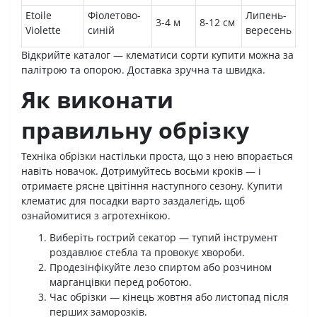
Etoile
Фіолетово-
Липень-
3-4 м
8-12 см
Violette
синій
вересень
Відкрийте каталог — клематиси сорти купити можна за
палітрою та опорою. Доставка зручна та швидка.
Як виконати
правильну обрізку
Техніка обрізки настільки проста, що з нею впорається
навіть новачок. Дотримуйтесь восьми кроків — і
отримаєте рясне цвітіння наступного сезону. Купити
клематис для посадки варто заздалегідь, щоб
ознайомитися з агротехнікою.
Виберіть гострий секатор — тупий інструмент
роздавлює стебла та провокує хвороби.
Продезінфікуйте лезо спиртом або розчином
марганцівки перед роботою.
Час обрізки — кінець жовтня або листопад після
перших заморозків.