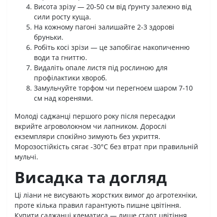
Висота зрізу — 20-50 см від ґрунту залежно від
сили росту куща.
На кожному пагоні залишайте 2-3 здорові
бруньки.
Робіть косі зрізи — це запобігає накопиченню
води та гниттю.
Видаліть опале листя під рослиною для
профілактики хвороб.
Замульчуйте торфом чи перегноєм шаром 7-10
см над коренями.
Молоді саджанці першого року після пересадки
вкрийте агроволокном чи лапником. Дорослі
екземпляри спокійно зимують без укриття.
Морозостійкість сягає -30°C без втрат при правильній
мульчі.
Висадка та догляд
Ці ліани не висувають жорстких вимог до агротехніки,
проте кілька правил гарантують пишне цвітіння.
Купити саджанці клематиса — лише старт цвітіння.