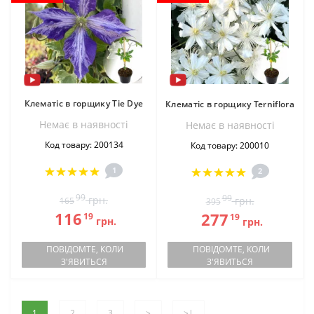
Клематіс в горщику Tie Dye
Клематіс в горщику Terniflora
Немає в наявностi
Немає в наявностi
Код товару: 200134
Код товару: 200010
1
2
99
99
грн.
грн.
165
395
116
277
19
19
грн.
грн.
ПОВІДОМТЕ, КОЛИ
ПОВІДОМТЕ, КОЛИ
З'ЯВИТЬСЯ
З'ЯВИТЬСЯ
1
2
3
>
>|