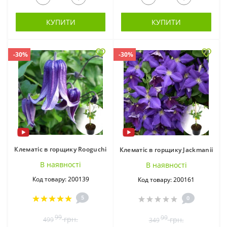
КУПИТИ
КУПИТИ
-30%
-30%
Клематіс в горщику Rooguchi
Клематіс в горщику Jackmanii
В наявностi
В наявностi
Код товару: 200139
Код товару: 200161
5
0
99
99
грн.
грн.
499
349