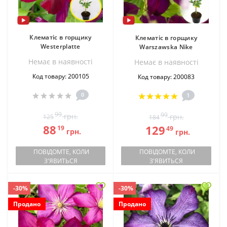
Клематіс в горщику
Клематіс в горщику
Westerplatte
Warszawska Nike
Немає в наявностi
Немає в наявностi
Код товару: 200105
Код товару: 200083
0
1
99
99
грн.
грн.
125
184
88
129
19
49
грн.
грн.
ПОВІДОМТЕ, КОЛИ
ПОВІДОМТЕ, КОЛИ
З'ЯВИТЬСЯ
З'ЯВИТЬСЯ
-30%
-30%
Продано
Продано