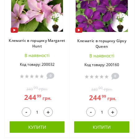
Клематіс в горщику Margaret
Клематіс в горщику Gipsy
Hunt
Queen
В наявностi
В наявностi
Код товару: 200032
Код товару: 200160
0
0
99
99
грн.
грн.
349
349
244
244
99
99
грн.
грн.
-
-
+
+
КУПИТИ
КУПИТИ