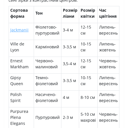
сині зірки з контрастним центром.
Сортова
Розмір
Розмір
Час
Тон
форма
ліани
квітки
цвітіння
Фіолетово-
12-15
Липень-
Jackmanii
3-4 м
пурпуровий
см
вересень
Ville de
10-15
Липень-
Карміновий
3-3,5 м
Lyon
см
жовтень
Ernest
Червоно-
12-15
Червень-
3,5-4 м
Markham
малиновий
см
жовтень
Gipsy
Темно-
10-15
Липень-
3-3,5 м
Queen
фіолетовий
см
вересень
Polish
Насичено-
Липень-
4 м
8-10 см
Spirit
фіолетовий
вересень
Purpurea
5-10 см
Червень-
Plena
Пурпуровий
2-3 м
махрові
вересень
Elegans