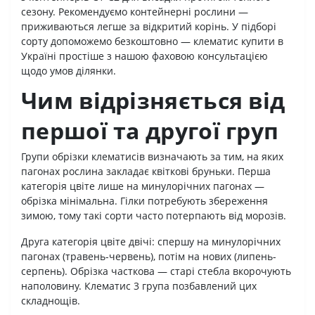
сезону. Рекомендуємо контейнерні рослини —
приживаються легше за відкритий корінь. У підборі
сорту допоможемо безкоштовно — клематис купити в
Україні простіше з нашою фаховою консультацією
щодо умов ділянки.
Чим відрізняється від
першої та другої груп
Групи обрізки клематисів визначають за тим, на яких
пагонах рослина закладає квіткові бруньки. Перша
категорія цвіте лише на минулорічних пагонах —
обрізка мінімальна. Гілки потребують збереження
зимою, тому такі сорти часто потерпають від морозів.
Друга категорія цвіте двічі: спершу на минулорічних
пагонах (травень-червень), потім на нових (липень-
серпень). Обрізка часткова — старі стебла вкорочують
наполовину. Клематис 3 група позбавлений цих
складнощів.