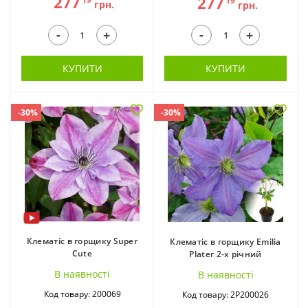
277
277
19
грн.
грн.
-
-
+
+
КУПИТИ
КУПИТИ
-30%
-30%
Клематіс в горщику Super
Клематіс в горщику Emilia
Cute
Plater 2-х річний
В наявностi
В наявностi
Код товару: 200069
Код товару: 2Р200026