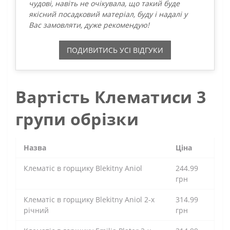
чудові, навіть не очікувала, що такий буде
якісний посадковий матеріал, буду і надалі у
Вас замовляти, дуже рекомендую!
ПОДИВИТИСЬ УСI ВIДГУКИ
Вартість Клематиси 3
групи обрізки
Назва
Ціна
Клематіс в горщику Blekitny Aniol
244.99
грн
Клематіс в горщику Blekitny Aniol 2-х
314.99
річний
грн