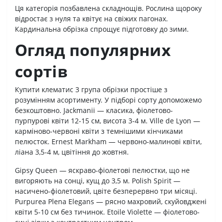
Ця категорія позбавлена складнощів. Рослина щороку
відростає з нуля та квітує на свіжих пагонах.
Кардинальна обрізка спрощує підготовку до зими.
Огляд популярних
сортів
Купити клематис 3 група обрізки простіше з
розумінням асортименту. У підборі сорту допоможемо
безкоштовно. Jackmanii — класика, фіолетово-
пурпурові квіти 12-15 см, висота 3-4 м. Ville de Lyon —
карміново-червоні квіти з темнішими кінчиками
пелюсток. Ernest Markham — червоно-малинові квіти,
ліана 3,5-4 м, цвітіння до жовтня.
Gipsy Queen — яскраво-фіолетові пелюстки, що не
вигоряють на сонці, кущ до 3,5 м. Polish Spirit —
насичено-фіолетовий, цвіте безперервно три місяці.
Purpurea Plena Elegans — рясно махровий, скуйовджені
квіти 5-10 см без тичинок. Etoile Violette — фіолетово-