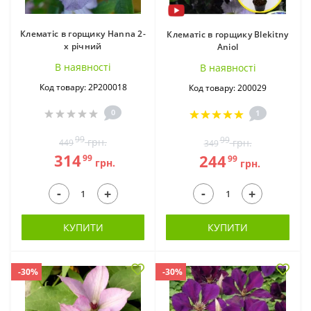
Клематіс в горщику Hanna 2-
Клематіс в горщику Blekitny
х річний
Aniol
В наявностi
В наявностi
Код товару: 2Р200018
Код товару: 200029
0
1
99
99
грн.
грн.
449
349
314
244
99
99
грн.
грн.
-
-
+
+
КУПИТИ
КУПИТИ
-30%
-30%