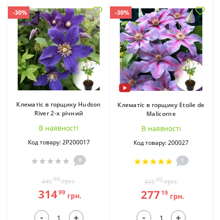
-30%
-30%
Клематіс в горщику Hudson
Клематіс в горщику Etoile de
River 2-х річний
Malicorne
В наявностi
В наявностi
Код товару: 2Р200017
Код товару: 200027
0
1
99
99
грн.
грн.
449
395
314
277
99
19
грн.
грн.
-
-
+
+