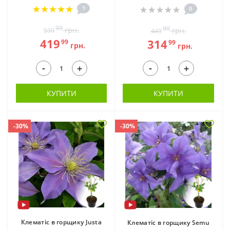
1
0
99
99
грн.
грн.
599
449
419
314
99
99
грн.
грн.
-
-
+
+
КУПИТИ
КУПИТИ
-30%
-30%
Клематіс в горщику Justa
Клематіс в горщику Semu