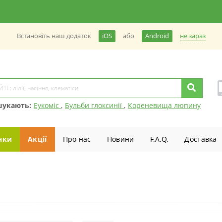
не зараз
Встановiть наш додаток
iOS
або
Android
шукають:
Еукоміс
,
Бульби глоксинії
,
Кореневища люпину
нки
Акції
Про нас
Новини
F.A.Q.
Доставка