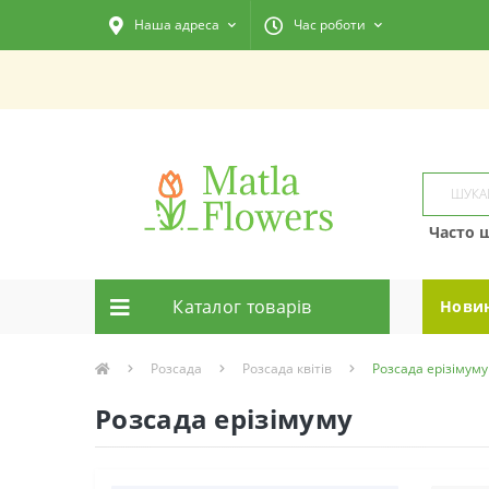
Наша адреса
Час роботи
Часто 
Каталог товарiв
Нови
Розсада
Розсада квітів
Розсада ерізімуму
Розсада ерізімуму