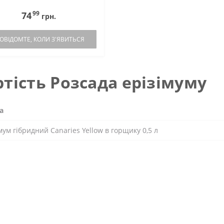
99
74
грн.
ОВІДОМТЕ, КОЛИ З'ЯВИТЬСЯ
ртість Розсада ерізімуму
а
мум гібридний Canaries Yellow в горщику 0,5 л