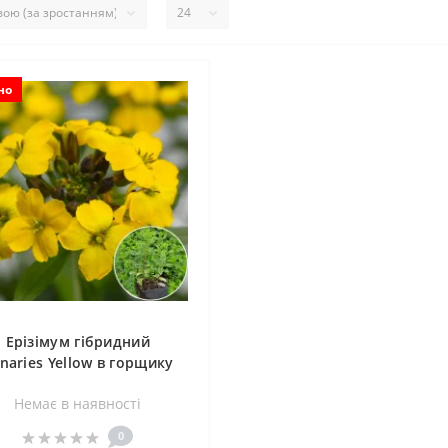
но
Ерізімум гібридний
naries Yellow в горщику
0,5 л
Немає в наявностi
0