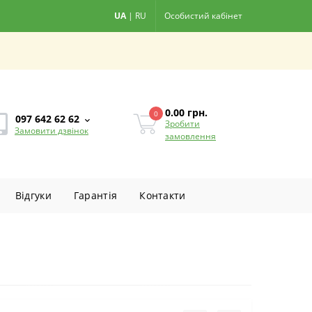
UA
|
RU
Особистий кабінет
0.00
грн.
0
097 642 62 62
Зробити
Замовити дзвінок
замовлення
Вiдгуки
Гарантiя
Контакти