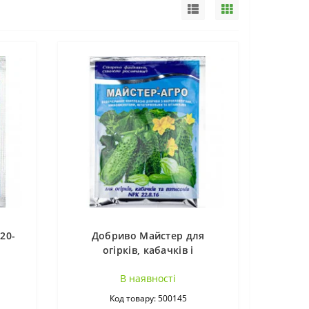
20-
Добриво Майстер для
огірків, кабачків і
патисонів 22:8:16 100г
В наявностi
Код товару: 500145