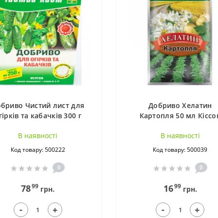
бриво Чистий лист для
Добриво Хелатин
гірків та кабачків 300 г
Картопля 50 мл Кіссо
В наявностi
В наявностi
Код товару: 500222
Код товару: 500039
0
0
99
99
78
16
грн.
грн.
-
-
+
+