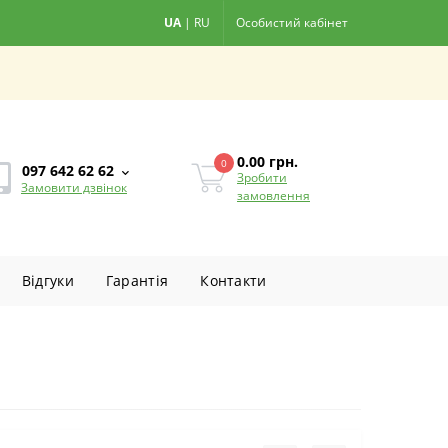
UA
|
RU
Особистий кабінет
0.00
грн.
0
097 642 62 62
Зробити
Замовити дзвінок
замовлення
Вiдгуки
Гарантiя
Контакти