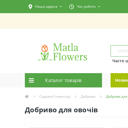
Наша адреса
Час роботи
Часто 
Каталог товарiв
Нови
Садовий інвентар
Добрива
Добрива для
Добриво для овочів