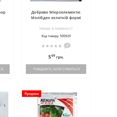
Бор
Добриво Мікроелементи:
Молібден хелатній формі
Немає в наявностi
Код товару: 500920
0
69
5
грн.
СЯ
ПОВІДОМТЕ, КОЛИ З'ЯВИТЬСЯ
Продано