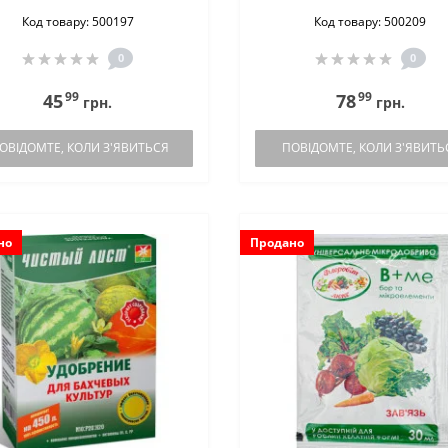
Код товару: 500197
Код товару: 500209
0
0
99
99
45
78
грн.
грн.
ОВІДОМТЕ, КОЛИ З'ЯВИТЬСЯ
ПОВІДОМТЕ, КОЛИ З'ЯВИТЬ
но
Продано