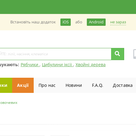
не зараз
Встановiть наш додаток
iOS
або
Android
шукають:
Рябчики
,
Цибулини іксії
,
Хвойні дерева
нки
Акції
Про нас
Новини
F.A.Q.
Доставка
 овочевих