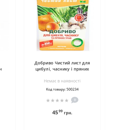
Добриво Чистий лист для
н
цибулі, часнику і пряних
трав 300 г
Немає в наявностi
Код товару: 500234
0
99
45
грн.