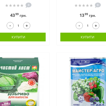
0
0
99
99
43
13
грн.
грн.
-
-
+
+
КУПИТИ
КУПИТИ