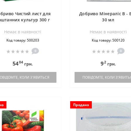
бриво Чистий лист для
Добриво Мінераліс B - 
аштанних культур 300 г
30 мл
Немає в наявностi
Немає в наявностi
Код товару: 500203
Код товару: 500120
0
0
04
2
54
9
грн.
грн.
ОВІДОМТЕ, КОЛИ З'ЯВИТЬСЯ
ПОВІДОМТЕ, КОЛИ З'ЯВИТЬ
но
Продано