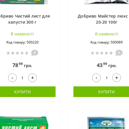
бриво Чистий лист для
Добриво Майстер люкс 
капусти 300 г
20-20 100г
В наявностi
В наявностi
Код товару: 500220
Код товару: 500089
0
0
99
99
78
43
грн.
грн.
-
-
+
+
КУПИТИ
КУПИТИ