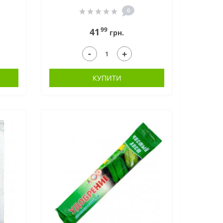
0
99
41
грн.
-
+
КУПИТИ