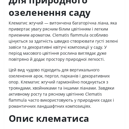
озеленення саду
Клематис жгучий — витончена багаторічна ліана, яка
привертає увагу рясним білим цвітінням і легким
приємним ароматом. Clematis flammula особливо
цінується за здатність швидко створювати густі зелені
завіси та декоративні квітучі композиції у саду. У
період масового цвітіння рослина виглядає дуже
повітряно й додає простору природної легкості.
Цей вид чудово підходить для вертикального
озеленення арок, пергол, парканів і декоративних
опор. Клематис жгучий гармонійно поєднується з
трояндами, хвойниками та іншими ліанами. Завдяки
активному росту та рясному цвітінню Clematis
flammula часто використовують у природних садах і
романтичних ландшафтних композиціях.
Опис клематиса