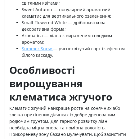
світлими квітами;
Sweet Autumn — популярний ароматний
клематис для вертикального озеленення;
Small Flowered White — дрібноквіткова
декоративна форма;
Aromatica — ліана з вираженим солодким
ароматом;
Summer Snow
— рясноквітучий сорт із ефектом
білого каскаду.
Особливості
вирощування
клематиса жгучого
Клематис жгучий найкраще росте на сонячних або
злегка притінених ділянках із добре дренованим
родючим ґрунтом. Для гарного розвитку ліані
необхідна міцна опора та помірна вологість.
Прикореневу зону бажано мульчувати, щоб захистити