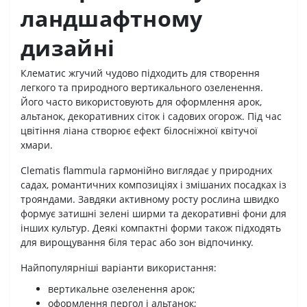
ландшафтному
дизайні
Клематис жгучий чудово підходить для створення
легкого та природного вертикального озеленення.
Його часто використовують для оформлення арок,
альтанок, декоративних сіток і садових огорож. Під час
цвітіння ліана створює ефект білосніжної квітучої
хмари.
Clematis flammula гармонійно виглядає у природних
садах, романтичних композиціях і змішаних посадках із
трояндами. Завдяки активному росту рослина швидко
формує затишні зелені ширми та декоративні фони для
інших культур. Деякі компактні форми також підходять
для вирощування біля терас або зон відпочинку.
Найпопулярніші варіанти використання:
вертикальне озеленення арок;
оформлення пергол і альтанок;