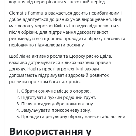
коріння від перегрівання у спекотний період.
Clematis flammula вважається досить невибагливим і
добре адаптується до різних умов вирощування. Вид
має хорошу морозостійкість і швидко відновлюється
після обрізки. Для підтримання декоративності
рекомендується щорічно проводити обрізку пагонів та
періодично підживлювати рослину.
Щоб ліана активно росла та щороку рясно цвіла,
важливо дотримуватися кількох базових правил
догляду. Навіть прості агротехнічні заходи
допомагають підтримувати здоровий розвиток
рослини протягом багатьох років.
Обрати сонячне місце з опорою.
Підготувати пухкий родючий ґрунт.
Після посадки добре полити ліану.
Замульчувати прикореневу зону.
Проводити регулярну обрізку навесні або восени.
Використання у