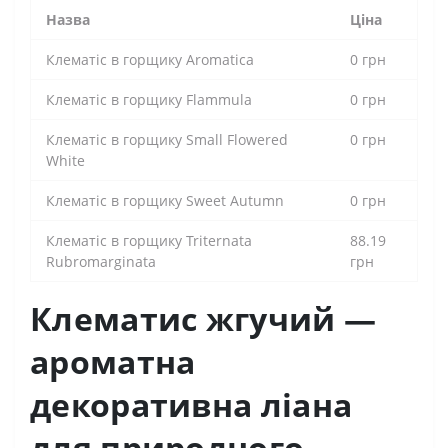
Назва
Ціна
Клематіс в горщику Aromatica
0 грн
Клематіс в горщику Flammula
0 грн
Клематіс в горщику Small Flowered
0 грн
White
Клематіс в горщику Sweet Autumn
0 грн
Клематіс в горщику Triternata
88.19
Rubromarginata
грн
Клематис жгучий —
ароматна
декоративна ліана
для природного