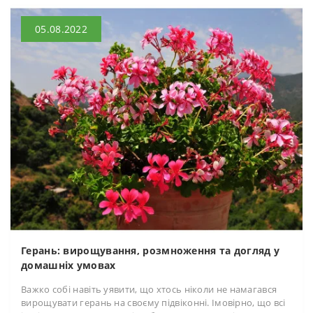
05.08.2022
Герань: вирощування, розмноження та догляд у
домашніх умовах
Важко собі навіть уявити, що хтось ніколи не намагався
вирощувати герань на своєму підвіконні. Імовірно, що всі