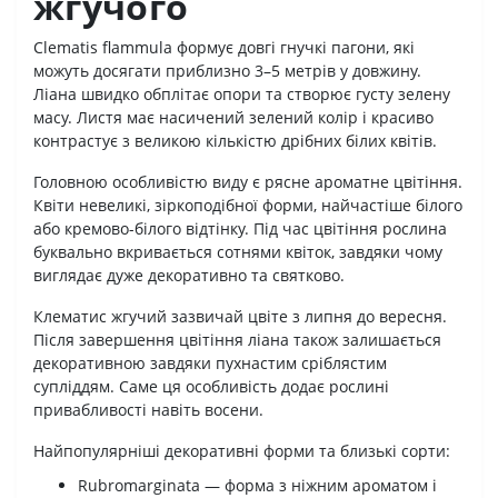
жгучого
Clematis flammula формує довгі гнучкі пагони, які
можуть досягати приблизно 3–5 метрів у довжину.
Ліана швидко обплітає опори та створює густу зелену
масу. Листя має насичений зелений колір і красиво
контрастує з великою кількістю дрібних білих квітів.
Головною особливістю виду є рясне ароматне цвітіння.
Квіти невеликі, зіркоподібної форми, найчастіше білого
або кремово-білого відтінку. Під час цвітіння рослина
буквально вкривається сотнями квіток, завдяки чому
виглядає дуже декоративно та святково.
Клематис жгучий зазвичай цвіте з липня до вересня.
Після завершення цвітіння ліана також залишається
декоративною завдяки пухнастим сріблястим
супліддям. Саме ця особливість додає рослині
привабливості навіть восени.
Найпопулярніші декоративні форми та близькі сорти:
Rubromarginata — форма з ніжним ароматом і