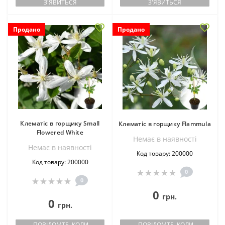
З'ЯВИТЬСЯ
З'ЯВИТЬСЯ
Продано
Продано
Клематіс в горщику Small
Клематіс в горщику Flammula
Flowered White
Немає в наявностi
Немає в наявностi
Код товару: 200000
Код товару: 200000
0
0
0
грн.
0
грн.
ПОВІДОМТЕ, КОЛИ
ПОВІДОМТЕ, КОЛИ