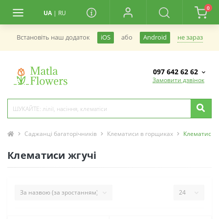
0
UA
|
RU
не зараз
Встановiть наш додаток
iOS
або
Android
097 642 62 62
Замовити дзвінок
Саджанці багаторічників
Клематиси в горщиках
Клематиси ж
Клематиси жгучі