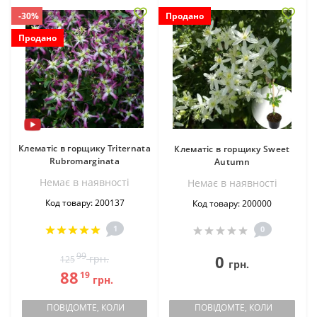
-30%
Продано
Продано
Клематіс в горщику Triternata
Клематіс в горщику Sweet
Rubromarginata
Autumn
Немає в наявностi
Немає в наявностi
Код товару: 200137
Код товару: 200000
1
0
99
0
грн.
125
грн.
88
19
грн.
ПОВІДОМТЕ, КОЛИ
ПОВІДОМТЕ, КОЛИ