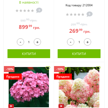
В наявностi
Код товару: 212004
0
0
99
грн.
999
99
грн.
299
899
99
грн.
269
99
грн.
-
-
+
+
КУПИТИ
КУПИТИ
-10%
-10%
Продано
Продано