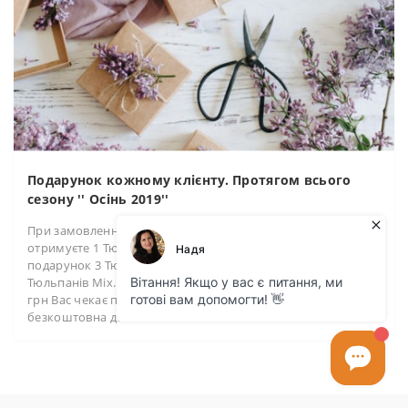
Подарунок кожному клієнту. Протягом всього
сезону '' Осінь 2019''
При замовленні товару на суму 150 грн в подарунок Ви
отримуєте 1 Тюльпан Міх. При замовленні на 300 грн - в
подарунок 3 Тюльпани Міх. При сумі в 600 грн - 10
Тюльпанів Міх. При оформленні замовлення на суму в 850
грн Вас чекає подарунок у10 Тюльпанів Міх і +
безкоштовна доставка!..