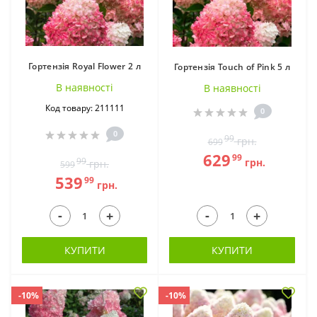
Гортензія Royal Flower 2 л
Гортензія Touch of Pink 5 л
В наявностi
В наявностi
Код товару: 211111
0
0
99
грн.
699
629
99
99
грн.
грн.
599
539
99
грн.
-
-
+
+
КУПИТИ
КУПИТИ
-10%
-10%