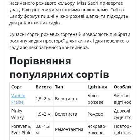
насиченого рожевого кольору. Miss Saori привертає
увагу біло-рожевими махровими пелюстками. Cotton
Candy формує пишні ніжно-рожеві шапки та підходить
для романтичних садів.
Сучасні сорти рожевих гортензій дозволяють підібрати
рослину як для просторої ділянки, так і для невеликого
саду або декоративного контейнера.
Порівняння
популярних сортів
Сорт
Висота
Тип
Цвітіння
Особливост
Vanille
Біло-
Змінює
1,5–2 м
Волотиста
Fraise
рожеве
відтінок
Pinky
Двоколірні
1,5–2 м
Волотиста
Рожеве
Winky
суцвіття
Forever &
0,8–1,2
Яскраво-
Повторне
Ремонтантна
Ever Pink
м
рожеве
цвітіння