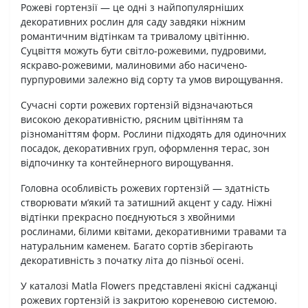
Рожеві гортензії — це одні з найпопулярніших
декоративних рослин для саду завдяки ніжним
романтичним відтінкам та тривалому цвітінню.
Суцвіття можуть бути світло-рожевими, пудровими,
яскраво-рожевими, малиновими або насичено-
пурпуровими залежно від сорту та умов вирощування.
Сучасні сорти рожевих гортензій відзначаються
високою декоративністю, рясним цвітінням та
різноманіттям форм. Рослини підходять для одиночних
посадок, декоративних груп, оформлення терас, зон
відпочинку та контейнерного вирощування.
Головна особливість рожевих гортензій — здатність
створювати м’який та затишний акцент у саду. Ніжні
відтінки прекрасно поєднуються з хвойними
рослинами, білими квітами, декоративними травами та
натуральним каменем. Багато сортів зберігають
декоративність з початку літа до пізньої осені.
У каталозі Matla Flowers представлені якісні саджанці
рожевих гортензій із закритою кореневою системою.