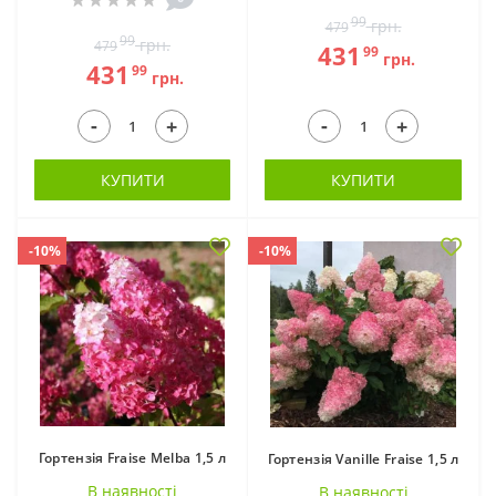
99
грн.
479
99
грн.
479
431
99
грн.
431
99
грн.
-
-
+
+
КУПИТИ
КУПИТИ
-10%
-10%
Гортензія Fraise Melba 1,5 л
Гортензія Vanille Fraise 1,5 л
В наявностi
В наявностi