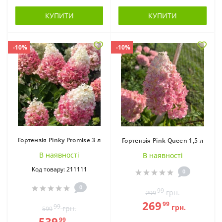
КУПИТИ
КУПИТИ
-10%
-10%
Гортензія Pinky Promise 3 л
Гортензія Pink Queen 1,5 л
В наявностi
В наявностi
Код товару: 211111
0
0
99
грн.
299
269
99
99
грн.
грн.
599
539
99