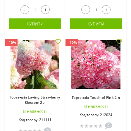
-
-
+
+
КУПИТИ
КУПИТИ
-10%
-10%
Гортензія Laving Strawberry
Гортензія Touch of Pink 2 л
Blossom 2 л
В наявностi
В наявностi
Код товару: 212024
Код товару: 211111
0
0