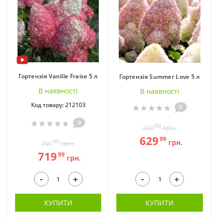
Гортензія Vanille Fraise 5 л
Гортензія Summer Love 5 л
В наявностi
В наявностi
Код товару: 212103
0
0
99
грн.
699
629
99
99
грн.
грн.
799
719
99
грн.
-
-
+
+
КУПИТИ
КУПИТИ