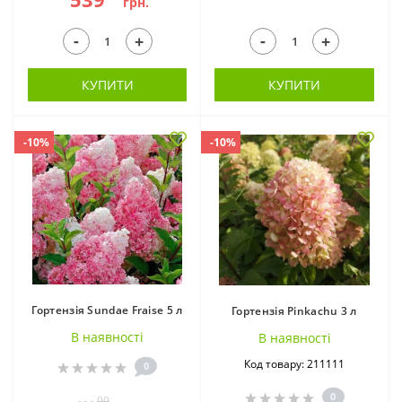
грн.
-
-
+
+
КУПИТИ
КУПИТИ
-10%
-10%
Гортензія Sundae Fraise 5 л
Гортензія Pinkachu 3 л
В наявностi
В наявностi
Код товару: 211111
0
0
99