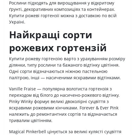
Рослини підходять для вирощування у відкритому
ґрунті, декоративних композиціях та контейнерах.
Купити рожеві гортензії можна з доставкою по всій
Україні.
Найкращі сорти
рожевих гортензій
Купити рожеву гортензію варто з урахуванням розміру
ділянки, типу рослини та бажаного відтінку цвітіння.
Одні сорти відзначаються ніжною пастельною
палітрою, інші — насиченими яскравими відтінками.
Vanille Fraise — популярна волотиста гортензія з
переходом від білого до насичено-рожевого відтінку.
Pinky Winky формує великі двоколірні суцвіття з
яскравими рожевими кінчиками. Forever & Ever Pink
належить до ремонтантних сортів та відзначається
тривалим цвітінням.
Magical Pinkerbell цінується за великі кулясті суцвіття