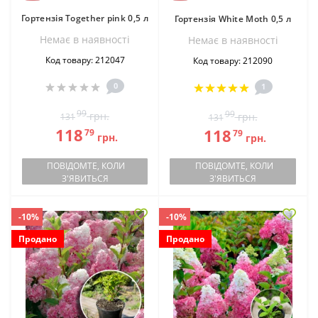
Гортензія Тogether pink 0,5 л
Гортензія White Moth 0,5 л
Немає в наявностi
Немає в наявностi
Код товару: 212047
Код товару: 212090
0
1
99
99
грн.
грн.
131
131
118
118
79
79
грн.
грн.
ПОВІДОМТЕ, КОЛИ
ПОВІДОМТЕ, КОЛИ
З'ЯВИТЬСЯ
З'ЯВИТЬСЯ
-10%
-10%
Продано
Продано