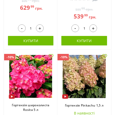
грн.
699
629
99
грн.
99
грн.
599
539
99
грн.
-
-
+
+
КУПИТИ
КУПИТИ
-10%
-10%
Гортензія широколиста
Гортензія Pinkachu 1,5 л
Rosita 5 л
В наявностi