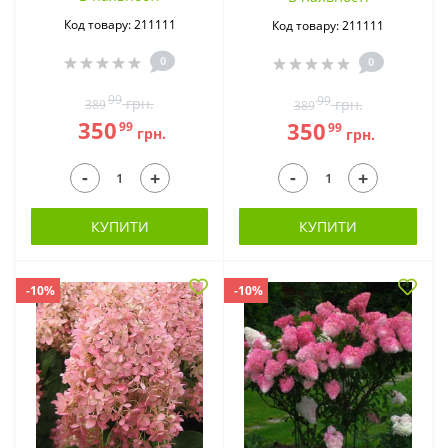
Код товару: 211111
Код товару: 211111
0
0
99
99
грн.
грн.
389
389
350
350
99
99
грн.
грн.
-
-
+
+
КУПИТИ
КУПИТИ
-10%
-10%