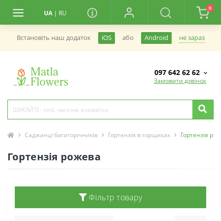
0
UA
|
RU
не зараз
Встановiть наш додаток
iOS
або
Android
097 642 62 62
Замовити дзвінок
Саджанці багаторічників
Гортензія в горщиках
Гортензія ро
Гортензія рожева
Фільтр товару