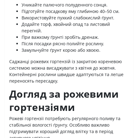
Уникайте палючого полуденного сонця.
Підготуйте посадкову яму глибиною 40–50 см.
Використовуйте пухкий слабокислий ґрунт.
Додайте торф, хвойний опад та листовий
перегній.
При важкому ґрунті зробіть дренаж.
Після посадки рясно полийте рослину.
Замульчуйте ґрунт корою або хвоєю.
Саджанці рожевих гортензій із закритою кореневою
системою можна висаджувати з квітня до жовтня.
Контейнерні рослини швидше адаптуються та легше
переносять пересадку.
Догляд за рожевими
гортензіями
Рожеві гортензії потребують регулярного поливу та
стабільної вологості ґрунту. Особливо важливо
підтримувати хороший догляд влітку та в період
активного цвітіння.