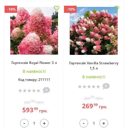
-10%
-10%
Гортензія Royal Flower 3 л
Гортензія Vanilla Strawberry
1,5 л
В наявностi
В наявностi
Код товару: 211111
0
0
99
грн.
299
99
грн.
659
269
99
грн.
593
99
грн.
-
-
+
+