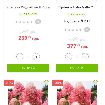
Гортензія Magical Candle 1,5 л
Гортензія Fraise Melba 2 л
В наявностi
В наявностi
Код товару: 211111
0
0
99
грн.
299
269
99
грн.
99
грн.
419
377
99
грн.
-
-
+
+
КУПИТИ
КУПИТИ
-10%
-10%