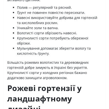
Полив — регулярний та рясний.
Ґрунт не повинен повністю пересихати.
Навесні використовуйте добрива для гортензій
та кислолюбних рослин.
Уникайте золи та вапна.
Волотисті сорти обрізають навесні.
Крупнолисті сорти потребують обережної
обрізки.
Мульчування допомагає зберегти вологу та
кислотність ґрунту.
Більшість рожевих волотистих та деревовидних
гортензій добре зимують в Україні без укриття.
Крупнолисті сорти у холодних регіонах бажано
додатково захищати агроволокном.
Рожеві гортензії у
ландшафтному
дизайні