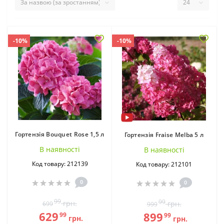
-10%
-10%
Гортензія Bouquet Rose 1,5 л
Гортензія Fraise Melba 5 л
В наявностi
В наявностi
Код товару: 212139
Код товару: 212101
0
0
99
99
грн.
грн.
699
999
629
899
99
99
грн.
грн.