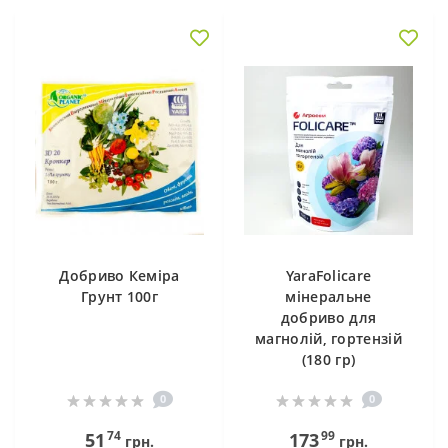
Добриво Кеміра
YaraFolicare
Грунт 100г
мінеральне
добриво для
магнолій, гортензій
(180 гр)
0
0
74
99
51
173
грн.
грн.