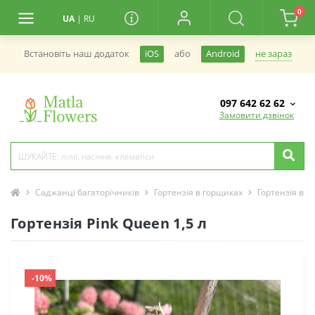
0
UA
|
RU
не зараз
Встановiть наш додаток
iOS
або
Android
097 642 62 62
Замовити дзвінок
Саджанці багаторічників
Гортензія в горщиках
Гортензія вол
Гортензія Pink Queen 1,5 л
-10%