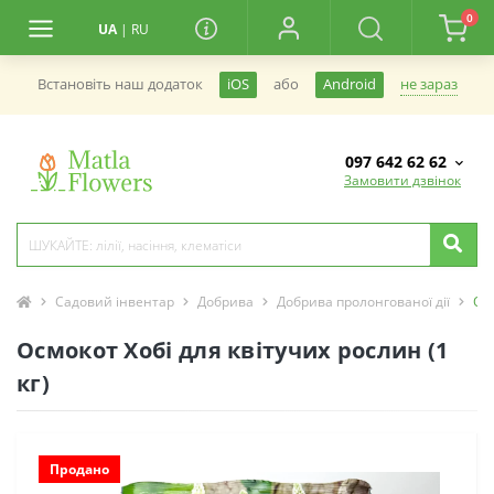
0
UA
|
RU
не зараз
Встановiть наш додаток
iOS
або
Android
097 642 62 62
Замовити дзвінок
Садовий інвентар
Добрива
Добрива пролонгованої дії
Осм
Осмокот Хобі для квітучих рослин (1
кг)
Продано