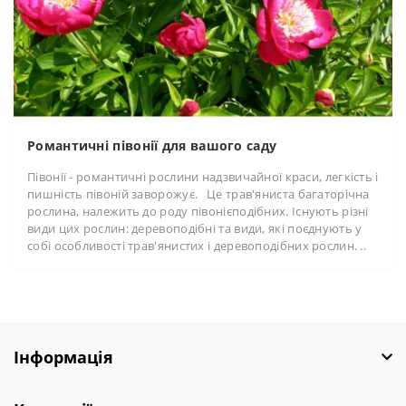
Романтичні півонії для вашого саду
Півонії - романтичні рослини надзвичайної краси, легкість і
пишність півоній заворожує. Це трав'яниста багаторічна
рослина, належить до роду півонієподібних. Існують різні
види цих рослин: деревоподібні та види, які поєднують у
собі особливості трав'янистих і деревоподібних рослин. ..
Інформація