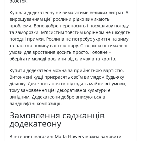
розеток.
Купівля додекатеону не вимагатиме великих витрат. З
вирощуванням цієї рослини рідко виникають
проблеми. Воно добре переносить і посушливу погоду
та заморозки. М'ясистим товстим корінням не шкодять
погодні примхи. Рослина не потребує укриття на зиму
та частого поливу в літню пору. Створити оптимальні
умови для зростання досить просто. Головне –
оберігати молоді рослини від слимаків та кротів.
Купити додекатеон можна за прийнятною вартістю.
Витончені кущі прикрасять своїм виглядом будь-яку
ділянку. Для зростання їм підходять майже всі умови,
тому замовлення цієї декоративної культури є
вигідним. Додекатеони добре вписуються в
ландшафтні композиції.
Замовлення саджанців
додекатеону
В інтернет-магазині Matla Flowers можна замовити