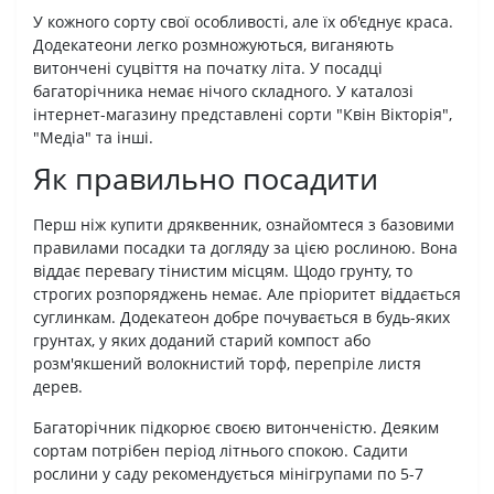
У кожного сорту свої особливості, але їх об'єднує краса.
Додекатеони легко розмножуються, виганяють
витончені суцвіття на початку літа. У посадці
багаторічника немає нічого складного. У каталозі
інтернет-магазину представлені сорти "Квін Вікторія",
"Медіа" та інші.
Як правильно посадити
Перш ніж купити дряквенник, ознайомтеся з базовими
правилами посадки та догляду за цією рослиною. Вона
віддає перевагу тінистим місцям. Щодо грунту, то
строгих розпоряджень немає. Але пріоритет віддається
суглинкам. Додекатеон добре почувається в будь-яких
грунтах, у яких доданий старий компост або
розм'якшений волокнистий торф, перепріле листя
дерев.
Багаторічник підкорює своєю витонченістю. Деяким
сортам потрібен період літнього спокою. Садити
рослини у саду рекомендується мінігрупами по 5-7