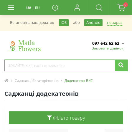
0
UA
|
RU
не зараз
Встановiть наш додаток
iOS
або
Android
097 642 62 62
Замовити дзвінок
Саджанці багаторічників
Додекатеон ВКС
Саджанці додекатеонів
Фільтр товару