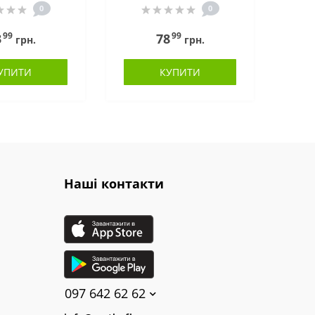
0
0
99
99
3
78
грн.
грн.
УПИТИ
КУПИТИ
Наші контакти
097 642 62 62