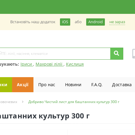
не зараз
Встановiть наш додаток
iOS
або
Android
шукають:
Іриси
,
Махрові лілії
,
Кислиця
нки
Акції
Про нас
Новини
F.A.Q.
Доставка
 овочевих
Добриво Чистий лист для баштанних культур 300 г
аштанних культур 300 г