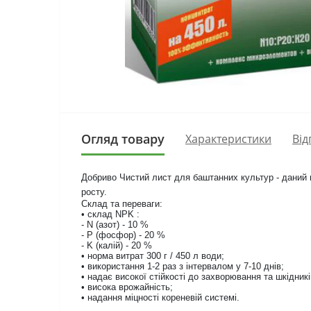
Огляд товару
Характеристики
Від
Добриво Чистий лист для баштанних культур - даний 
росту.
Склад та переваги:
• склад NPK :
- N (азот) - 10 %
- P (фосфор) - 20 %
- K (калій) - 20 %
• норма витрат 300 г / 450 л води;
• використання 1-2 раз з інтервалом у 7-10 днів;
• надає високої стійкості до захворювання та шкідникі
• висока врожайність;
• надання міцності кореневій системі.