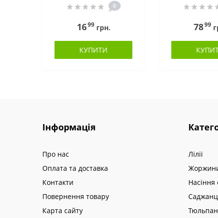
0
99
99
16
78
грн.
г
КУПИТИ
КУПИ
Інформація
Катего
Про нас
Лілії
Оплата та доставка
Жоржин
Контакти
Насіння 
Повернення товару
Саджанц
Карта сайту
Тюльпа