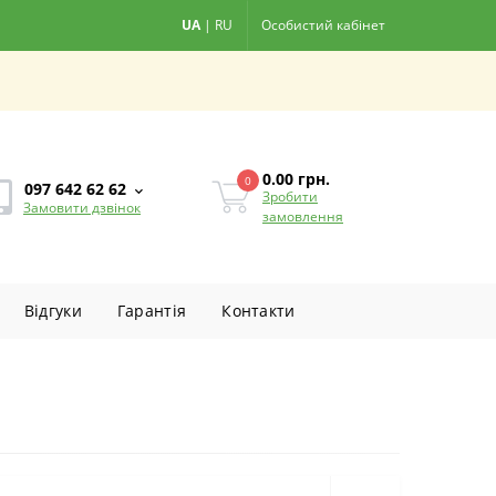
UA
|
RU
Особистий кабінет
0.00
грн.
0
097 642 62 62
Зробити
Замовити дзвінок
замовлення
Вiдгуки
Гарантiя
Контакти