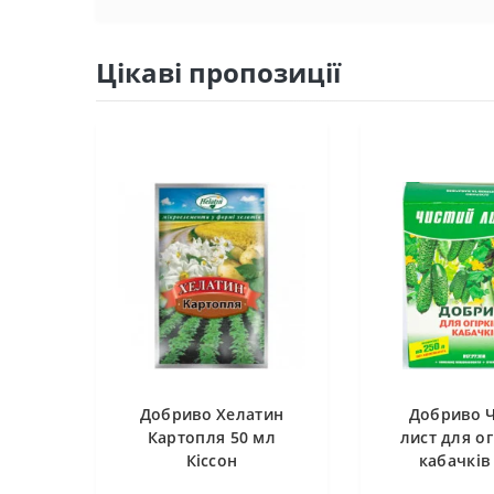
Цікаві пропозиції
Добриво Хелатин
Добриво 
Картопля 50 мл
лист для ог
Кіссон
кабачків 