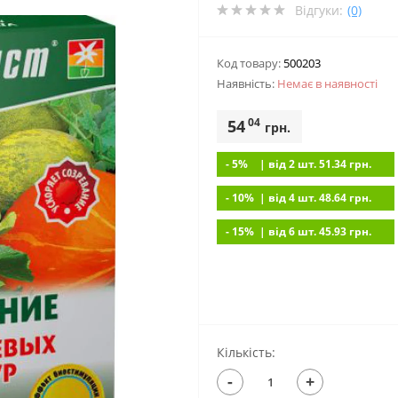
Відгуки:
(0)
Код товару:
500203
Наявність:
Немає в наявностi
04
54
грн.
- 5%
| вiд 2 шт. 51.34
грн.
- 10%
| вiд 4 шт. 48.64
грн.
- 15%
| вiд 6 шт. 45.93
грн.
Кількість:
-
+