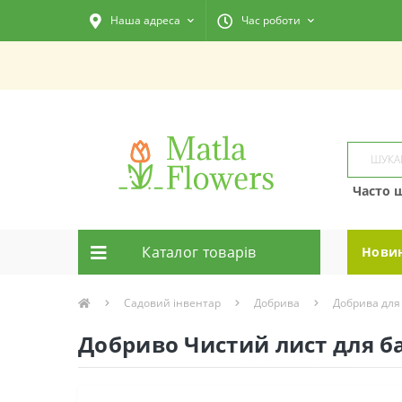
Наша адреса
Час роботи
Часто 
Каталог товарiв
Нови
Садовий інвентар
Добрива
Добрива для
Добриво Чистий лист для б