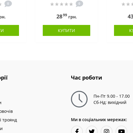
0
0
99
28
4
рн.
грн.
ТИ
КУПИТИ
К
рії
Час роботи
Пн-Пт 9.00 - 17.00
Сб-Нд: вихідний
и
овочів
Ми в соціальних мережах:
і троянд
ни