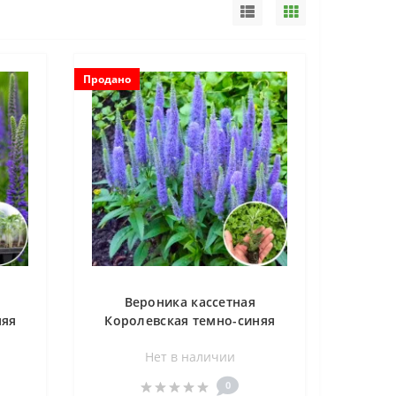
Продано
Вероника кассетная
няя
Королевская темно-синяя
1 шт
Нет в наличии
0