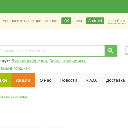
не сейчас
Установите наше приложение
iOS
или
Android
ищут:
Луковицы фрезии
,
Бородатые ирисы
,
темы в горшках
нки
Акции
О нас
Новости
F.A.Q.
Доставка
ассада вероники