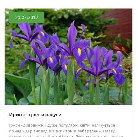
20.07.2017
Ирисы - цветы радуги
Іриси - дивовижні і дуже популярні квіти, налічується
понад 700 різновидів різних тонів, забарвлень. Назву
отримали на честь богині Іриди. Легенда свідчить про те,