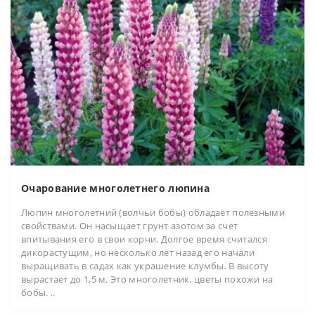
Очарование многолетнего люпина
Люпин многолетний (волчьи бобы) обладает полезными
свойствами. Он насыщает грунт азотом за счет
впитывания его в свои корни. Долгое время считался
дикорастущим, но несколько лет назад его начали
выращивать в садах как украшение клумбы. В высоту
вырастает до 1,5 м. Это многолетник, цветы похожи на
бобы. ..