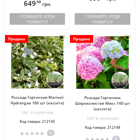
649
99
грн.
СООБЩИТЕ, КОГДА
СООБЩИТЕ, КОГДА
ПОЯВИТСЯ
ПОЯВИТСЯ
Продано
Продано
Россада Гортензия Mariesii
Розсада Гортензия
Hydrangea 160 шт (кассета)
Широколистая Микс 160 шт
(кассета)
Нет в наличии
Нет в наличии
Код товара: 212145
Код товара: 212148
0
0