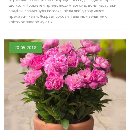
що коли Прометей приніс людям вогонь, вони настільки
зраділи, спалахнула веселка, після якої утворилися
прекрасні квіти. Яскраві, соковиті відтінки тендітних
квіточок заворожують...
20.05.2018