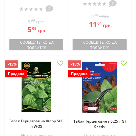
0
0
99
грн.
12
99
грн.
5
11
04
грн.
5
09
грн.
СООБЩИТЕ, КОГДА
СООБЩИТЕ, КОГДА
ПОЯВИТСЯ
ПОЯВИТСЯ
-15%
-15%
Продано
Продано
Табак Герцеговина Флор 500
Табак Герцеговина 0,25 г Gl
н WOS
Seeds
Нет в наличии
Нет в наличии