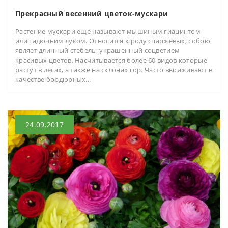
Прекрасный весенний цветок-мускари
Растение мускари еще называют мышиным гиацинтом
или гадючьим луком. Относится к роду спаржевых, собою
являет длинный стебель, украшенный соцветием
красивых цветов. Насчитывается более 60 видов которые
растут в лесах, а также на склонах гор. Часто высаживают в
качестве бордюрных...
24.09.2017