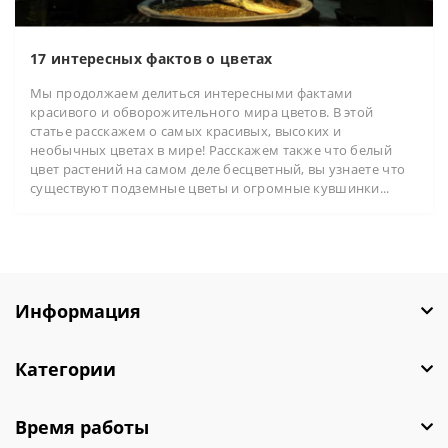
17 интересных фактов о цветах
Мы продолжаем делиться интересными фактами
красивого и обворожительного мира цветов. В этой
статье расскажем о самых красивых, высоких и
необычных цветах в мире! Расскажем также что белый
цвет растений на самом деле бесцветный, вы узнаете что
существуют подземные цветы и огромные кувшинки...
Информация
Категории
Время работы