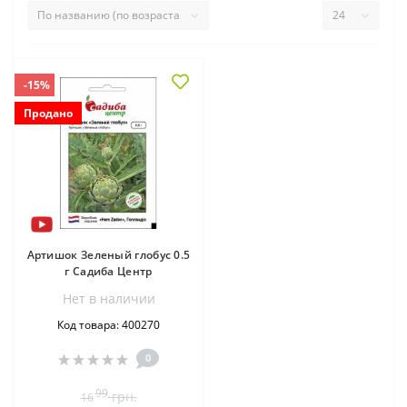
-15%
Продано
Артишок Зеленый глобус 0.5
г Садиба Центр
Нет в наличии
Код товара: 400270
0
99
грн.
16