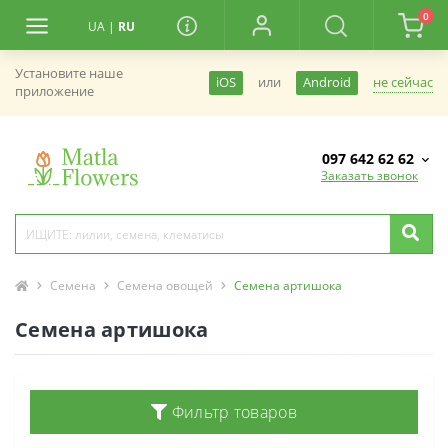
0
UA
|
RU
Установите наше
не сейчас
iOS
или
Android
приложение
097 642 62 62
Заказать звонок
Семена
Семена овощей
Семена артишока
Семена артишока
Фильтр товаров