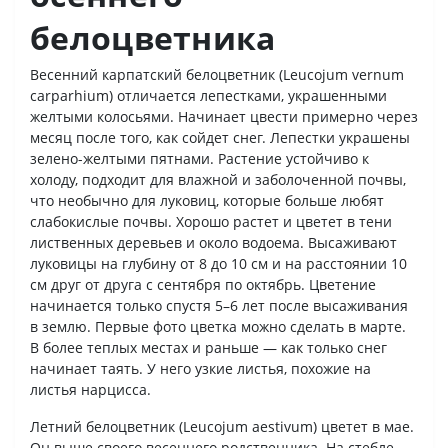
белоцветника
Весенний карпатский белоцветник (Leucojum vernum
carparhium) отличается лепестками, украшенными
желтыми колосьями. Начинает цвести примерно через
месяц после того, как сойдет снег. Лепестки украшены
зелено-желтыми пятнами. Растение устойчиво к
холоду, подходит для влажной и заболоченной почвы,
что необычно для луковиц, которые больше любят
слабокислые почвы. Хорошо растет и цветет в тени
лиственных деревьев и около водоема. Высаживают
луковицы на глубину от 8 до 10 см и на расстоянии 10
см друг от друга с сентября по октябрь. Цветение
начинается только спустя 5–6 лет после высаживания
в землю. Первые фото цветка можно сделать в марте.
В более теплых местах и раньше — как только снег
начинает таять. У него узкие листья, похожие на
листья нарцисса.
Летний белоцветник (Leucojum aestivum) цветет в мае.
Он выше своего весеннего родственника. На стебле