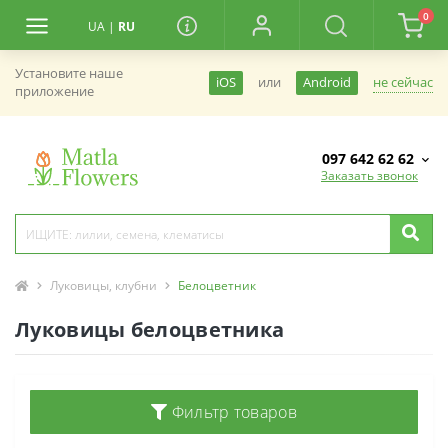
0
UA
|
RU
Установите наше
не сейчас
iOS
или
Android
приложение
097 642 62 62
Заказать звонок
Луковицы, клубни
Белоцветник
Луковицы белоцветника
Фильтр товаров