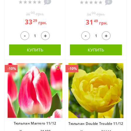
0
0
99
99
грн.
грн.
36
34
33
31
29
49
грн.
грн.
-
-
+
+
КУПИТЬ
КУПИТЬ
-10%
-10%
Тюльпан Marrero 11/12
Тюльпан Double Trouble 11/12