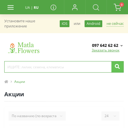
0
UA
|
RU
Установите наше
не сейчас
iOS
или
Android
приложение
097 642 62 62
Заказать звонок
Акции
Акции