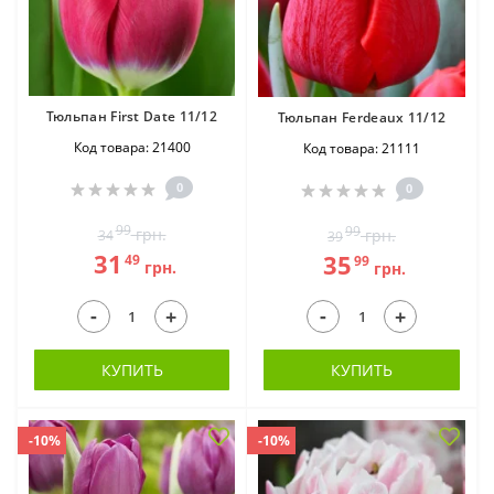
Тюльпан First Date 11/12
Тюльпан Ferdeaux 11/12
Код товара: 21400
Код товара: 21111
0
0
99
99
грн.
грн.
34
39
31
35
49
99
грн.
грн.
-
-
+
+
КУПИТЬ
КУПИТЬ
-10%
-10%