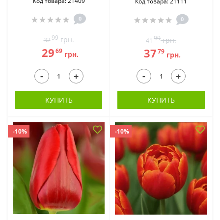
Код товара: 21409
Код товара: 21111
0
0
99
99
грн.
грн.
32
41
29
37
69
79
грн.
грн.
-
-
+
+
КУПИТЬ
КУПИТЬ
-10%
-10%