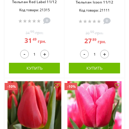
Тюльпан Red Label 11/12
Тюльпан Icoon 11/12
Код товара: 21315
Код товара: 21111
0
0
99
99
грн.
грн.
34
30
31
27
49
89
грн.
грн.
-
-
+
+
КУПИТЬ
КУПИТЬ
-10%
-10%