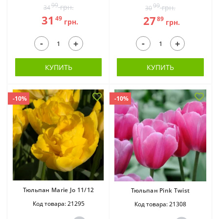
99
99
грн.
грн.
34
30
31
27
49
89
грн.
грн.
-
-
+
+
КУПИТЬ
КУПИТЬ
-10%
-10%
Тюльпан Marie Jo 11/12
Тюльпан Pink Twist
Код товара: 21295
Код товара: 21308