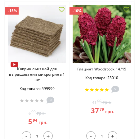
-15%
-10%
Коврик льняной для
Гиацинт Woodstock 14/15
выращивания микрогрина 1
Код товара: 23010
шт
Код товара: 599999
5
0
99
грн.
41
37
79
грн.
99
грн.
6
5
94
грн.
-
-
+
+