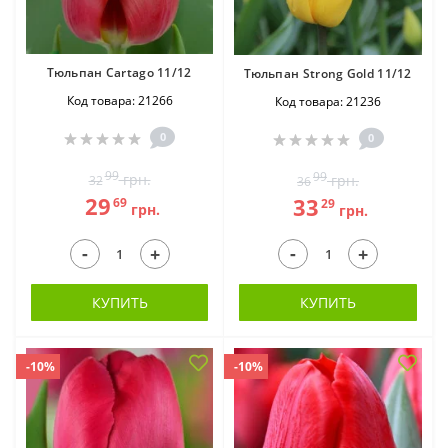
Тюльпан Cartago 11/12
Тюльпан Strong Gold 11/12
Код товара: 21266
Код товара: 21236
0
0
99
99
грн.
грн.
32
36
29
33
69
29
грн.
грн.
-
-
+
+
КУПИТЬ
КУПИТЬ
-10%
-10%