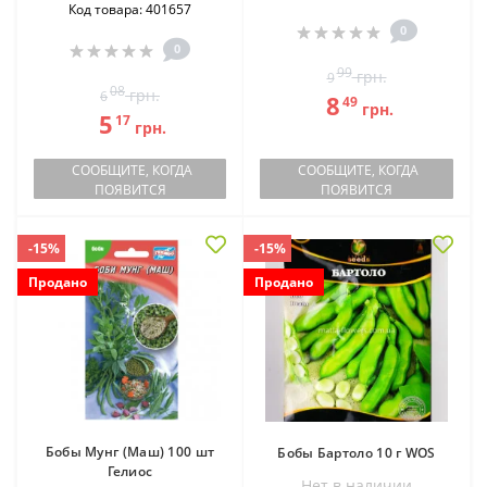
Код товара: 401657
0
0
99
грн.
9
08
грн.
6
8
49
грн.
5
17
грн.
СООБЩИТЕ, КОГДА
СООБЩИТЕ, КОГДА
ПОЯВИТСЯ
ПОЯВИТСЯ
-15%
-15%
Продано
Продано
Бобы Мунг (Маш) 100 шт
Бобы Бартоло 10 г WOS
Гелиос
Нет в наличии