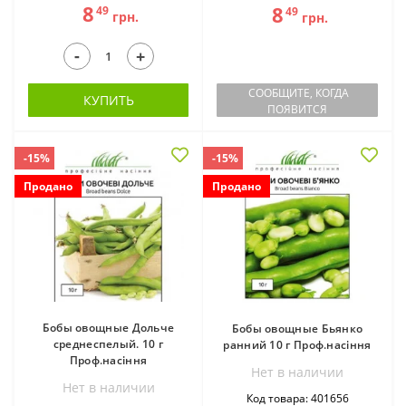
8
8
49
49
грн.
грн.
-
+
СООБЩИТЕ, КОГДА
КУПИТЬ
ПОЯВИТСЯ
-15%
-15%
Продано
Продано
Бобы овощные Дольче
Бобы овощные Бьянко
среднеспелый. 10 г
ранний 10 г Проф.насіння
Проф.насіння
Нет в наличии
Нет в наличии
Код товара: 401656