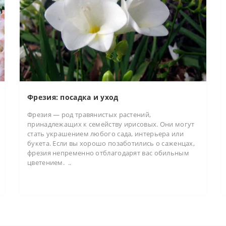
Фрезия: посадка и уход
Фрезия — род травянистых растений,
принадлежащих к семейству ирисовых. Они могут
стать украшением любого сада, интерьера или
букета. Если вы хорошо позаботились о саженцах,
фрезия непременно отблагодарят вас обильным
цветением. ..