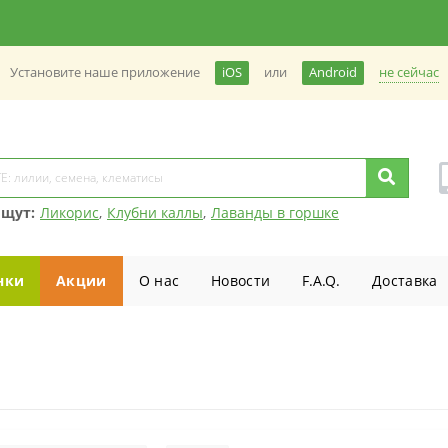
не сейчас
Установите наше приложение
iOS
или
Android
ищут:
Ликорис
,
Клубни каллы
,
Лаванды в горшке
нки
Акции
О нас
Новости
F.A.Q.
Доставка