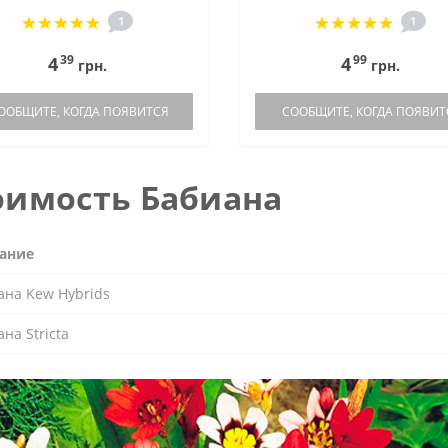
1
1
39
99
4
4
грн.
грн.
ООБЩИТЕ, КОГДА ПОЯВИТСЯ
СООБЩИТЕ, КОГДА ПОЯВИТ
оимость Бабиана
ание
ана Kew Hybrids
на Stricta