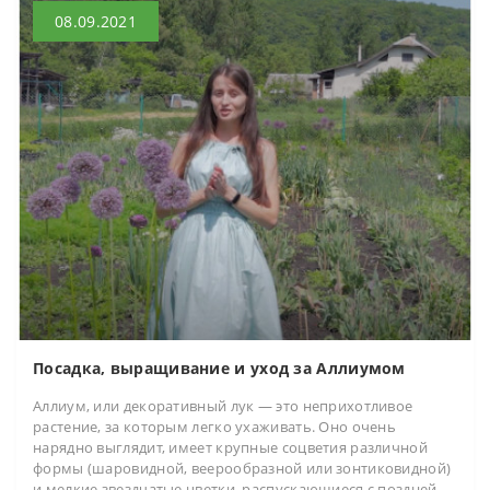
08.09.2021
Посадка, выращивание и уход за Аллиумом
Аллиум, или декоративный лук — это неприхотливое
растение, за которым легко ухаживать. Оно очень
нарядно выглядит, имеет крупные соцветия различной
формы (шаровидной, веерообразной или зонтиковидной)
и мелкие звездчатые цветки, распускающиеся с поздней