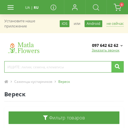
0
UA
|
RU
Установите наше
не сейчас
iOS
или
Android
приложение
097 642 62 62
Заказать звонок
Саженцы кустарников
Вереск
Вереск
Фильтр товаров