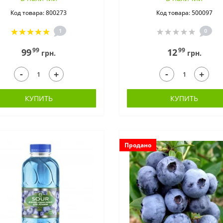
Код товара: 800273
Код товара: 500097
1
0
99
99
99
12
грн.
грн.
-
-
+
+
КУПИТЬ
КУПИТЬ
Продано