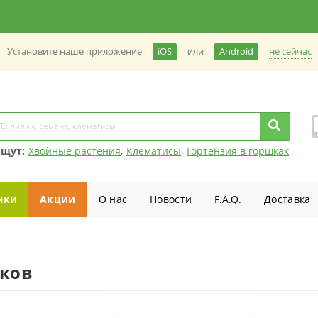
не сейчас
Установите наше приложение
iOS
или
Android
ищут:
Хвойные растения
,
Клематисы
,
Гортензия в горшках
нки
Акции
О нас
Новости
F.A.Q.
Доставка
ков