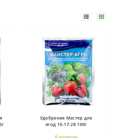
ость плодовая
Ирга (1)
(4)
я
Удобрение Мастер для
5г
ягод 15-17-28 100г
В наличии