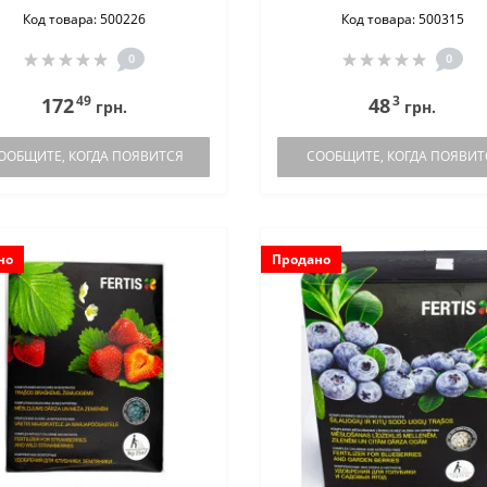
Код товара: 500226
Код товара: 500315
0
0
49
3
172
48
грн.
грн.
ООБЩИТЕ, КОГДА ПОЯВИТСЯ
СООБЩИТЕ, КОГДА ПОЯВИТ
но
Продано