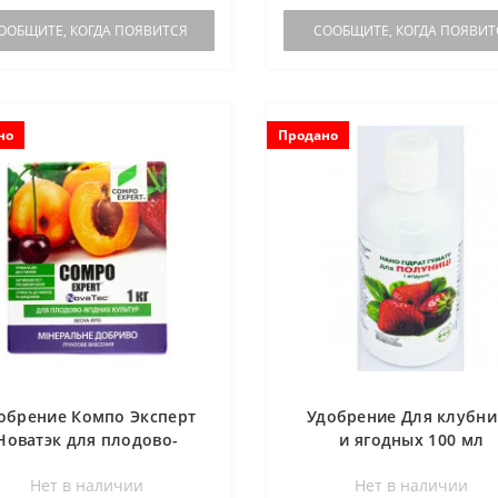
ООБЩИТЕ, КОГДА ПОЯВИТСЯ
СООБЩИТЕ, КОГДА ПОЯВИТ
но
Продано
обрение Компо Эксперт
Удобрение Для клубни
Новатэк для плодово-
и ягодных 100 мл
годных культур 15-3-20
Нет в наличии
Нет в наличии
(весна-лето) 1кг