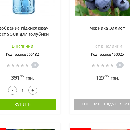
добрение підкислювач
Черника Эллиот
ост SOUR для голубики
1,2 л
В наличии
Нет в наличии
Код товара: 500182
Код товара: 190025
0
0
99
99
391
127
грн.
грн.
-
+
КУПИТЬ
СООБЩИТЕ, КОГДА ПОЯВИТ