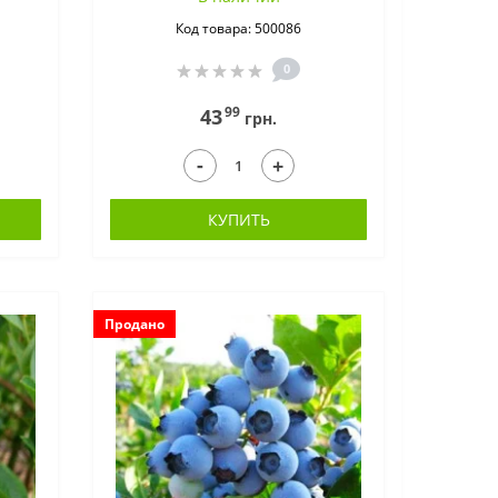
Код товара: 500086
0
99
43
грн.
-
+
КУПИТЬ
Продано