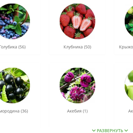
Голубика (56)
Клубника (50)
Крыжов
мородина (36)
Акебия (1)
Ак
РАЗВЕРНУТЬ