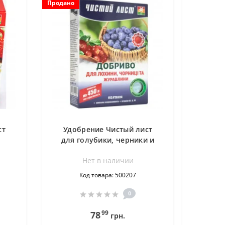
Продано
ст
Удобрение Чистый лист
для голубики, черники и
клюквы 300 г
Нет в наличии
Код товара: 500207
0
99
78
грн.