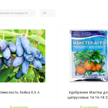
Брусника (2)
Ежевика (26)
Жимол
имолость Зойка 0,5 л
Удобрение Мастер дл
цитрусовых 14-16-18 2
Клюква (4)
Лимонник (3)
В наличии
В наличии