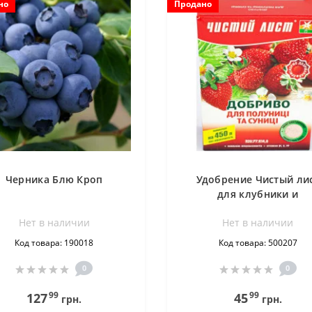
но
Продано
Черника Блю Кроп
Удобрение Чистый ли
для клубники и
земляники 300 г
Нет в наличии
Нет в наличии
Код товара: 190018
Код товара: 500207
0
0
99
99
127
45
грн.
грн.