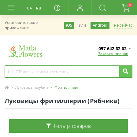
0
UA
|
RU
Установите наше
не сейчас
iOS
или
Android
приложение
097 642 62 62
Заказать звонок
Луковицы, клубни
Фритиллярия
Луковицы фритиллярии (Рябчика)
Фильтр товаров