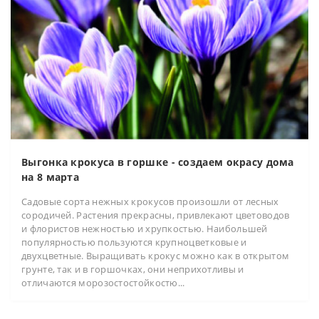
Выгонка крокуса в горшке - создаем окрасу дома
на 8 марта
Садовые сорта нежных крокусов произошли от лесных
сородичей. Растения прекрасны, привлекают цветоводов
и флористов нежностью и хрупкостью. Наибольшей
популярностью пользуются крупноцветковые и
двухцветные. Выращивать крокус можно как в открытом
грунте, так и в горшочках, они неприхотливы и
отличаются морозостостойкостю...