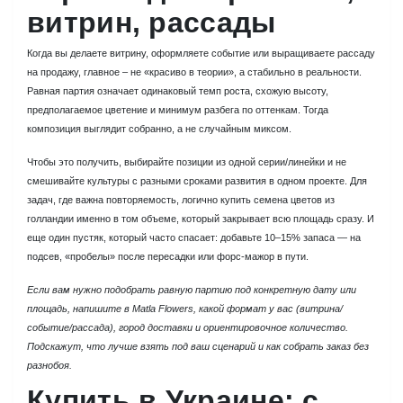
витрин, рассады
Когда вы делаете витрину, оформляете событие или выращиваете рассаду
на продажу, главное – не «красиво в теории», а стабильно в реальности.
Равная партия означает одинаковый темп роста, схожую высоту,
предполагаемое цветение и минимум разбега по оттенкам. Тогда
композиция выглядит собранно, а не случайным миксом.
Чтобы это получить, выбирайте позиции из одной серии/линейки и не
смешивайте культуры с разными сроками развития в одном проекте. Для
задач, где важна повторяемость, логично купить семена цветов из
голландии именно в том объеме, который закрывает всю площадь сразу. И
еще один пустяк, который часто спасает: добавьте 10–15% запаса — на
подсев, «пробелы» после пересадки или форс-мажор в пути.
Если вам нужно подобрать равную партию под конкретную дату или
площадь, напишите в Matla Flowers, какой формат у вас (витрина/
событие/рассада), город доставки и ориентировочное количество.
Подскажут, что лучше взять под ваш сценарий и как собрать заказ без
разнобоя.
Купить в Украине: с