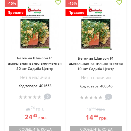
-15%
-15%
Продано
Продано
Бегония Шансон F1
Бегония Шансон F1
ампельная ванильно-желтая
ампельная ванильно-желтая
50 шт Садиба Центр
10 шт Садиба Центр
Нет в наличии
Нет в наличии
Код товара: 401653
Код товара: 400546
0
0
74
99
грн.
грн.
28
16
24
14
43
44
грн.
грн.
СООБЩИТЕ, КОГДА
СООБЩИТЕ, КОГДА