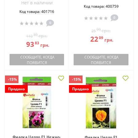
Нет в наличии
Код товара: 400759
Код товара: 401716
0
0
99
грн.
25
39
грн.
110
22
09
грн.
93
83
грн.
СООБЩИТЕ, КОГДА
СООБЩИТЕ, КОГДА
ПОЯВИТСЯ
ПОЯВИТСЯ
-15%
-15%
Продано
Продано
Фиалка Целло F1 Нежно-
Фиалка Целло F1