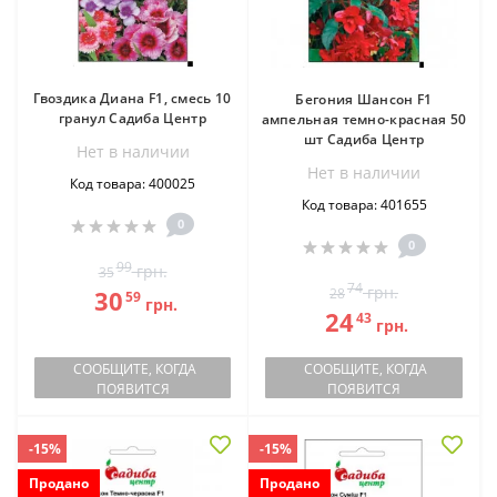
Гвоздика Диана F1, смесь 10
Бегония Шансон F1
гранул Садиба Центр
ампельная темно-красная 50
шт Садиба Центр
Нет в наличии
Нет в наличии
Код товара: 400025
Код товара: 401655
0
0
99
грн.
35
74
грн.
30
28
59
грн.
24
43
грн.
СООБЩИТЕ, КОГДА
СООБЩИТЕ, КОГДА
ПОЯВИТСЯ
ПОЯВИТСЯ
-15%
-15%
Продано
Продано