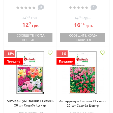
0
0
94
99
грн.
грн.
14
18
12
16
7
14
грн.
грн.
СООБЩИТЕ, КОГДА
СООБЩИТЕ, КОГДА
ПОЯВИТСЯ
ПОЯВИТСЯ
-15%
-15%
Продано
Продано
Антирринум Твинни F1 смесь
Антирринум Снеппи F1 смесь
20 шт Садиба Центр
20 шт Садиба Центр
Нет в наличии