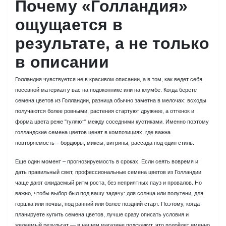
Почему «Голландия»
ощущается в
результате, а не только
в описании
Голландия чувствуется не в красивом описании, а в том, как ведет себя
посевной материал у вас на подоконнике или на клумбе. Когда берете
семена цветов из Голландии, разница обычно заметна в мелочах: всходы
получаются более ровными, растения стартуют дружнее, а оттенок и
форма цвета реже "гуляют" между соседними кустиками. Именно поэтому
голландские семена цветов ценят в композициях, где важна
повторяемость – бордюры, миксы, витрины, рассада под один стиль.
Еще один момент – прогнозируемость в сроках. Если сеять вовремя и
дать правильный свет, профессиональные семена цветов из Голландии
чаще дают ожидаемый ритм роста, без неприятных пауз и провалов. Но
важно, чтобы выбор был под вашу задачу: для солнца или полутени, для
горшка или почвы, под ранний или более поздний старт. Поэтому, когда
планируете купить семена цветов, лучше сразу описать условия и
желаемый результат — в нашем магазине подскажут, что подойдет именно