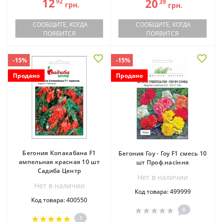
12
20
92
39
грн.
грн.
СООБЩИТЕ, КОГДА
СООБЩИТЕ, КОГДА
ПОЯВИТСЯ
ПОЯВИТСЯ
-15%
-15%
Продано
Продано
Бегония Копакабана F1
Бегония Гоу - Гоу F1 смесь 10
ампельная красная 10 шт
шт Проф.насіння
Садиба Центр
Нет в наличии
Нет в наличии
Код товара: 499999
Код товара: 400550
0
1