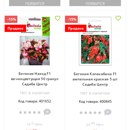
ПОЯВИТСЯ
ПОЯВИТСЯ
-15%
-15%
Продано
Продано
Бегония Наход F1
Бегония Копакабана F1
вечноцветущая 50 гранул
ампельная красная 5 шт
Садиба Центр
Садиба Центр
Нет в наличии
Нет в наличии
Код товара: 401652
Код товара: 400845
0
0
2
99
грн.
грн.
15
23