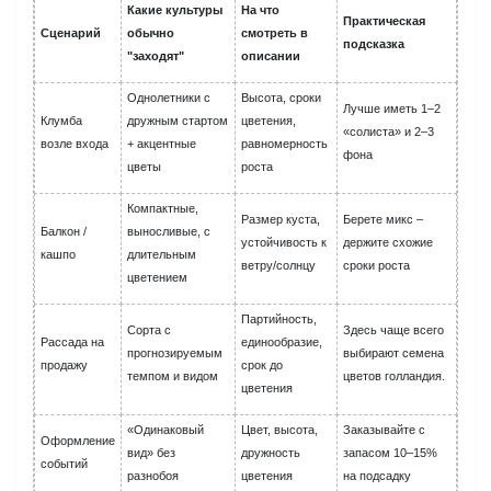
Какие культуры
На что
Практическая
Сценарий
обычно
смотреть в
подсказка
"заходят"
описании
Однолетники с
Высота, сроки
Лучше иметь 1–2
Клумба
дружным стартом
цветения,
«солиста» и 2–3
возле входа
+ акцентные
равномерность
фона
цветы
роста
Компактные,
Размер куста,
Берете микс –
Балкон /
выносливые, с
устойчивость к
держите схожие
кашпо
длительным
ветру/солнцу
сроки роста
цветением
Партийность,
Сорта с
Здесь чаще всего
Рассада на
единообразие,
прогнозируемым
выбирают семена
продажу
срок до
темпом и видом
цветов голландия.
цветения
«Одинаковый
Цвет, высота,
Заказывайте с
Оформление
вид» без
дружность
запасом 10–15%
событий
разнобоя
цветения
на подсадку