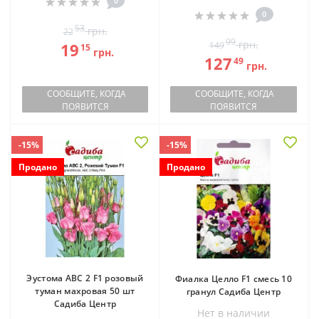
0
0
53
грн.
22
99
грн.
19
149
15
грн.
127
49
грн.
СООБЩИТЕ, КОГДА
СООБЩИТЕ, КОГДА
ПОЯВИТСЯ
ПОЯВИТСЯ
-15%
-15%
Продано
Продано
Эустома АВС 2 F1 розовый
Фиалка Целло F1 смесь 10
туман махровая 50 шт
гранул Садиба Центр
Садиба Центр
Нет в наличии