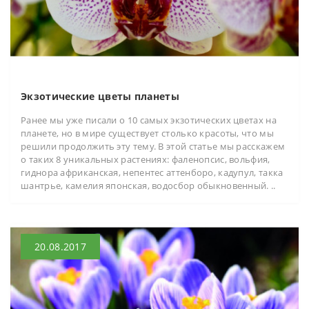
Экзотические цветы планеты
Ранее мы уже писали о 10 самых экзотических цветах на
планете, но в мире существует столько красоты, что мы
решили продолжить эту тему. В этой статье мы расскажем
о таких 8 уникальных растениях: фаленопсис, вольфия,
гиднора африканская, непентес аттенборо, кадупул, такка
шантрье, камелия японская, водосбор обыкновенный. ..
20.08.2017