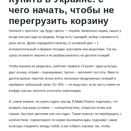
чего начать, чтобы не
перегрузить корзину
Начните с простого: где будут цветы — клумба, балконные ящики, кашпо у
входа или рассада на продажу. Когда есть сценарий, выбор становится в
разы легче. Далее определите палитру (1 основной цвет + 1
вспомогательный) и формат посадки: массивом или акцентами. Так вы
сразу отсекаете лишнее и не разбрасываетесь на десятки позиций.
Чтобы корзина не раздулась, работает правило «3 роли»: одна культура
дает основу, вторая – подчеркивает, третья – заполняет пустоты. Вместо
десяти разных пакетов лучше взять несколько продуманных позиций и
прибавить небольшой запас 10–15% — он выручает, если часть семян не
взойдет или вы захотите уплотнить композицию.
И, самое важное: не нужно гадать наугад. В Matla Flowers подскажут, что
выбрать под ваши условия — солнце/полутень, открытую почву или
горшки, быстрое цветение или «на годы». Также помогут не переборщить с
количеством: сориентируют по норме высева/посадки, подскажут, какие
культуры соединить между собой, и как собрать корзину так, чтобы