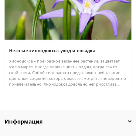
Нежные хионодоксы: уход и посадка
Хионодокса – прекрасное весеннее растение, зацветает
уже в марте, иногда первые цветы видны, когда лежит
слой снега. Собой хионодокса представляет небольшие
цветочки, соцветия которых вместе смотрятся невероятно
привлекательно. Хионодокса довольно неприхотлива...
Информация