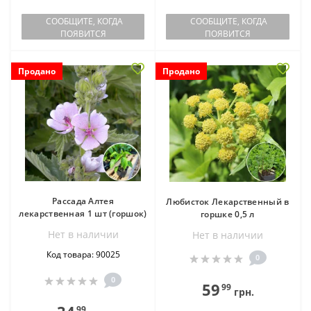
СООБЩИТЕ, КОГДА
СООБЩИТЕ, КОГДА
ПОЯВИТСЯ
ПОЯВИТСЯ
Продано
Продано
Рассада Алтея
Любисток Лекарственный в
лекарственная 1 шт (горшок)
горшке 0,5 л
Нет в наличии
Нет в наличии
Код товара: 90025
0
0
59
99
грн.
99