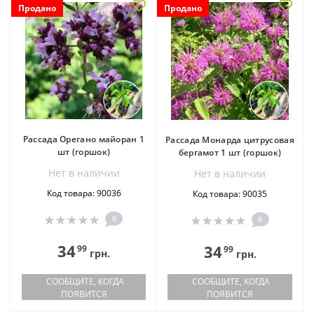
Продано
Продано
Рассада Орегано майоран 1
Рассада Монарда цитрусовая
шт (горшок)
бергамот 1 шт (горшок)
Нет в наличии
Нет в наличии
Код товара: 90036
Код товара: 90035
0
0
34
34
99
99
грн.
грн.
СООБЩИТЕ, КОГДА
СООБЩИТЕ, КОГДА
ПОЯВИТСЯ
ПОЯВИТСЯ