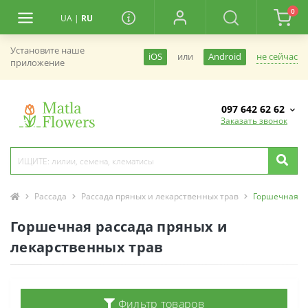
0
UA
|
RU
Установите наше
не сейчас
iOS
или
Android
приложение
097 642 62 62
Заказать звонок
Рассада
Рассада пряных и лекарственных трав
Горшечная ра
Горшечная рассада пряных и
лекарственных трав
Фильтр товаров