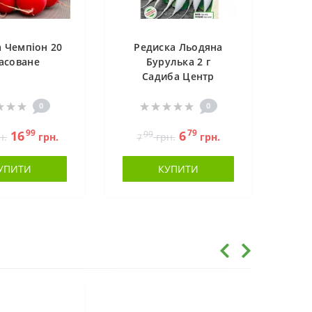
 Чемпіон 20
Редиска Льодяна
асоване
Бурулька 2 г
Садиба Центр
0
0
99
79
16
6
99
н.
грн.
грн.
грн.
7
УПИТИ
КУПИТИ