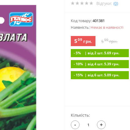
Відгуки:
(0)
Код товару:
401381
Наявність:
Немає в наявностi
09
5
99
грн.
5
грн.
- 5%
| вiд 2 шт. 5.69
грн.
- 10%
| вiд 4 шт. 5.39
грн.
- 15%
| вiд 6 шт. 5.09
грн.
Кількість:
-
+