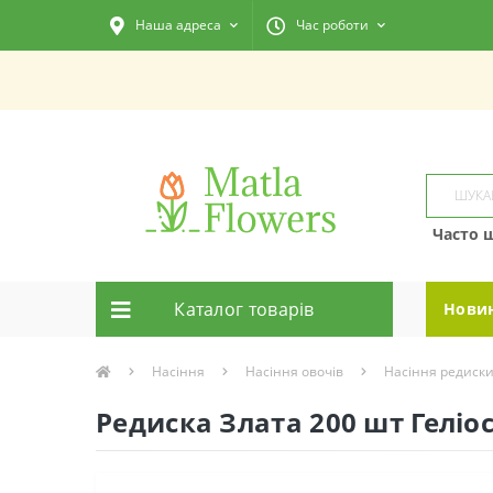
Наша адреса
Час роботи
Часто 
Каталог товарiв
Нови
Насіння
Насіння овочів
Насіння редиск
Редиска Злата 200 шт Геліо