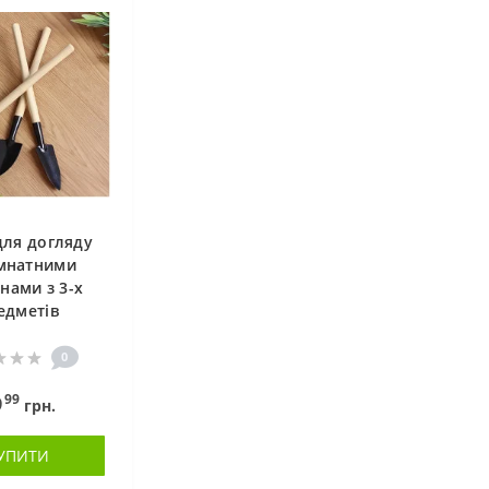
для догляду
імнатними
нами з 3-х
едметів
0
99
9
грн.
УПИТИ