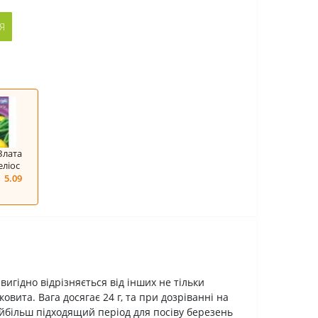
Я
Злата
еліос
5.09
.
игідно відрізняється від інших не тільки
вита. Вага досягає 24 г, та при дозріванні на
айбільш підходящий період для посіву березень