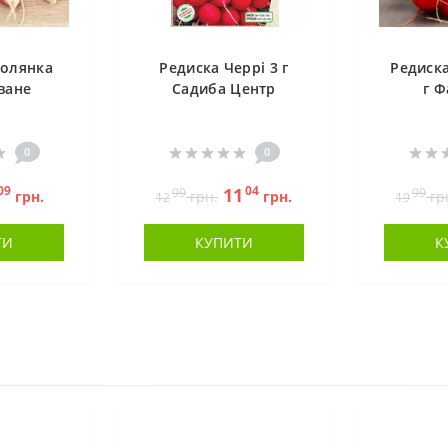
полянка
Редиска Черрі 3 г
Редиска
ване
Садиба Центр
г Ф
0
0
09
04
11
99
99
грн.
грн.
грн.
гр
12
19
ТИ
КУПИТИ
К