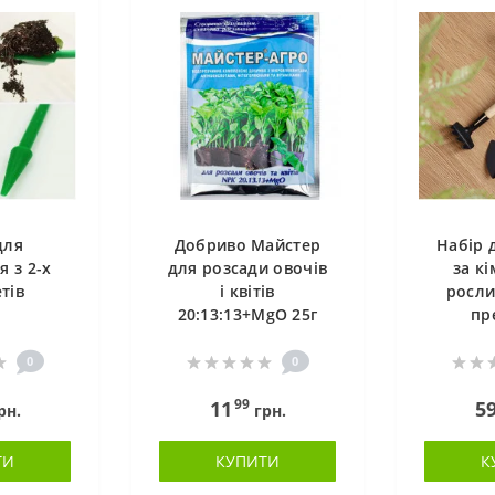
для
Добриво Майстер
Набір 
я з 2-х
для розсади овочів
за к
тів
і квітів
росли
20:13:13+MgO 25г
пр
0
0
99
11
5
рн.
грн.
ТИ
КУПИТИ
К