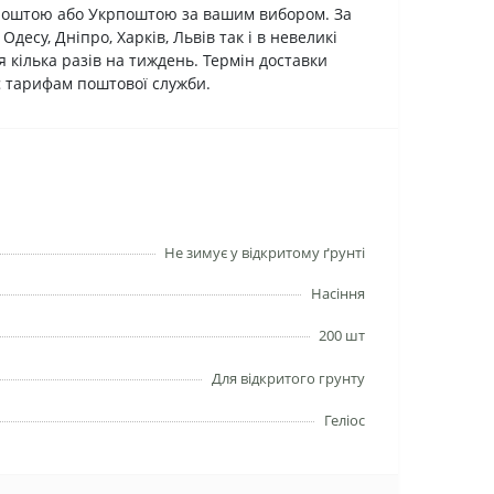
ю Поштою або Укрпоштою за вашим вибором. За
десу, Дніпро, Харків, Львів так і в невеликі
 кілька разів на тиждень. Термін доставки
ає тарифам поштової служби.
Не зимує у відкритому ґрунті
Насіння
200 шт
Для відкритого грунту
Геліос