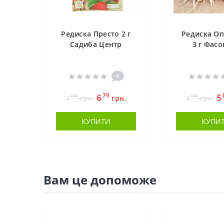
Редиска Престо 2 г
Редиска О
Садиба Центр
3 г Фасо
0
79
6
5
99
99
грн.
грн.
грн.
7
5
КУПИТИ
КУПИ
Вам це допоможе