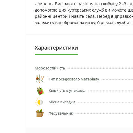
- липень. Висівають насіння на глибину 2 -3 
допомогою цих кур'єрських служб ви можете швид
районні центри і навіть села. Перед відправко
залежить від обраної вами кур'єрської служби і
Характеристики
Морозостійкість
Тип посадкового матеріалу
Кількість в упаковці
Місце висадки
Фасувальник