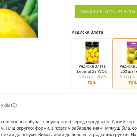
ПОВІДОМТЕ, КОЛИ З'ЯВИТЬС
Редиска Злата
Редиска Злата
Редиска 
(жовта) 2 г WOS
200 шт Г
грн.
грн.
6.89
5.86
5.99
грн.
грн
гуків (0)
 впевнено набуває популярності серед городників. Даний сорт в
. Плід округлої форми, з жовтим забарвленням. М'якуш біла, соко
стійкий до посухи. Вимогливий до вологи та родючих грунтів. Н