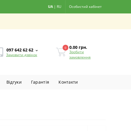
UA
|
RU
Особистий кабінет
0.00
грн.
0
097 642 62 62
Зробити
Замовити дзвінок
замовлення
Вiдгуки
Гарантiя
Контакти