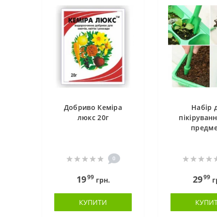
Добриво Кеміра
Набір 
люкс 20г
пікіруванн
предме
0
99
99
19
29
грн.
г
КУПИТИ
КУПИ