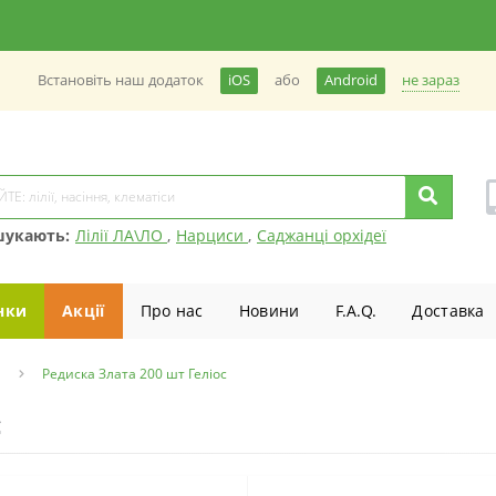
не зараз
Встановiть наш додаток
iOS
або
Android
шукають:
Лілії ЛА\ЛО
,
Нарциси
,
Саджанці орхідеї
нки
Акції
Про нас
Новини
F.A.Q.
Доставка
и
Редиска Злата 200 шт Геліос
с