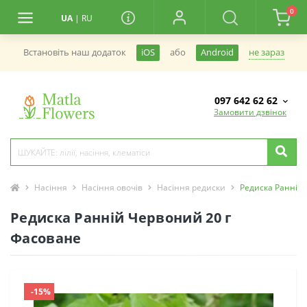
0
UA
|
RU
не зараз
Встановiть наш додаток
iOS
або
Android
097 642 62 62
Замовити дзвінок
Насіння
Насіння овочів
Насіння редиски
Редиска Ранній
Редиска Ранній Червоний 20 г
Фасоване
-15%