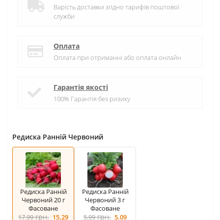
Варість доставки згідно тарифів поштової
служби
Оплата
Оплата при отриманні або оплата онлайн
Гарантія якості
100% Гарантія без ризику
Редиска Ранній Червоний
Редиска Ранній
Редиска Ранній
Червоний 20 г
Червоний 3 г
Фасоване
Фасоване
грн.
грн.
17.99
15.29
5.99
5.09