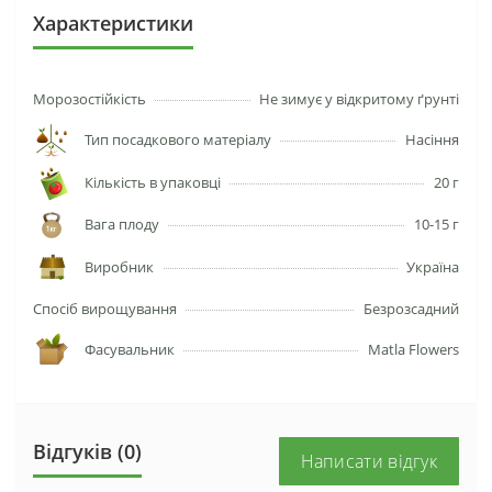
Характеристики
Морозостійкість
Не зимує у відкритому ґрунті
Тип посадкового матеріалу
Насіння
Кількість в упаковці
20 г
Вага плоду
10-15 г
Виробник
Україна
Спосіб вирощування
Безрозсадний
Фасувальник
Matla Flowers
Відгуків (0)
Написати відгук