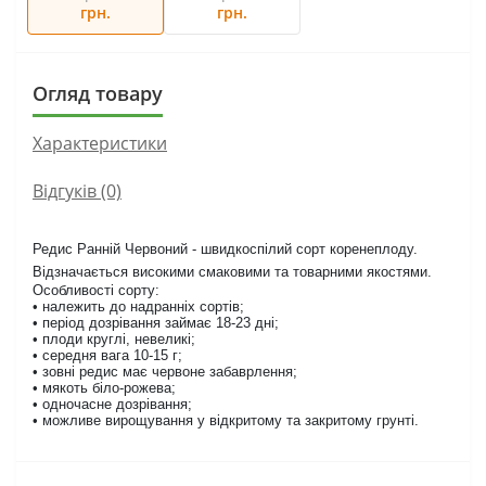
грн.
грн.
Огляд товару
Характеристики
Відгуків (0)
Редис Ранній Червоний - швидкоспілий сорт коренеплоду.
Відзначається високими смаковими та товарними якостями.
Особливості сорту:
• належить до надранніх сортів;
• період дозрівання займає 18-23 дні;
• плоди круглі, невеликі;
• середня вага 10-15 г;
• зовні редис має червоне забаврлення;
• мякоть біло-рожева;
• одночасне дозрівання;
• можливе вирощування у відкритому та закритому грунті.