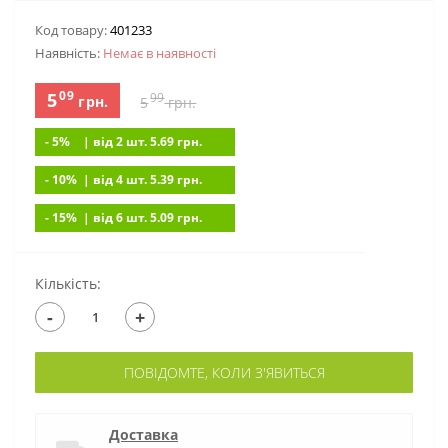
Код товару:
401233
Наявність:
Немає в наявностi
09
5
99
грн.
5
грн.
- 5%
| вiд 2 шт. 5.69
грн.
- 10%
| вiд 4 шт. 5.39
грн.
- 15%
| вiд 6 шт. 5.09
грн.
Кількість:
-
+
ПОВІДОМТЕ, КОЛИ З'ЯВИТЬСЯ
Доставка