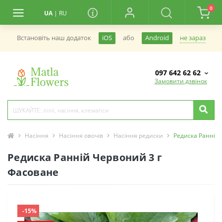
0
UA
|
RU
не зараз
Встановiть наш додаток
iOS
або
Android
097 642 62 62
Замовити дзвінок
Насіння
Насіння овочів
Насіння редиски
Редиска Ранній 
Редиска Ранній Червоний 3 г
Фасоване
-15%