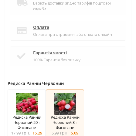
Варість доставки згідно тарифів поштової
служби
Оплата
Оплата при отриманні або оплата онлайн
Гарантія якості
100% Гарантія без ризику
Редиска Ранній Червоний
Редиска Ранній
Редиска Ранній
Червоний 20 г
Червоний 3 г
Фасоване
Фасоване
грн.
грн.
17.99
15.29
5.99
5.09