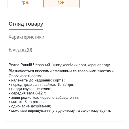
грн.
грн.
Огляд товару
Характеристики
Відгуків (0)
Редис Ранній Червоний - швидкоспілий сорт коренеплоду.
Відзначається високими смаковими та товарними якостями.
Особливості сорту:
• належить до надранніх сортів;
• період дозрівання займає 18-23 дні;
• плоди круглі, невеликі;
• середня вага 8-12 г;
• зовні редис має червоне забаврлення;
• мякоть біло-рожева;
• одночасне дозрівання;
• можливе вирощування у відкритому та закритому грунті.