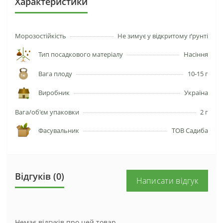
Характеристики
Морозостійкість
Не зимує у відкритому ґрунті
Тип посадкового матеріалу
Насіння
Вага плоду
10-15 г
Виробник
Україна
Вага/об'єм упаковки
2 г
Фасувальник
ТОВ Садиба
Відгуків (0)
Написати відгук
Немає відгуків про цей товар.