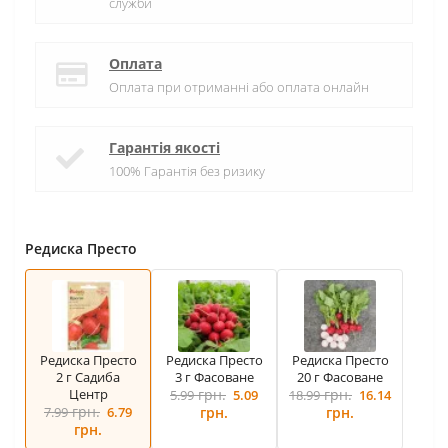
служби
Оплата
Оплата при отриманні або оплата онлайн
Гарантія якості
100% Гарантія без ризику
Редиска Престо
Редиска Престо
Редиска Престо
Редиска Престо
2 г Садиба
3 г Фасоване
20 г Фасоване
Центр
грн.
грн.
5.99
5.09
18.99
16.14
грн.
7.99
6.79
грн.
грн.
грн.