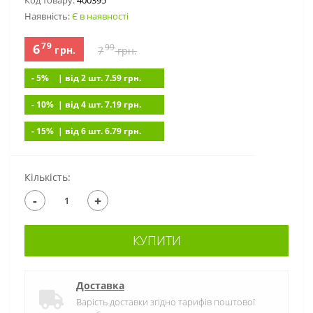
Код товару:
400395
Наявність:
Є в наявності
79
6
99
грн.
7
грн.
- 5%
| вiд 2 шт. 7.59
грн.
- 10%
| вiд 4 шт. 7.19
грн.
- 15%
| вiд 6 шт. 6.79
грн.
Кількість:
-
+
КУПИТИ
Доставка
Варість доставки згідно тарифів поштової