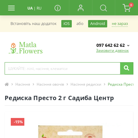
0
UA
|
RU
не зараз
Встановiть наш додаток
iOS
або
Android
097 642 62 62
Замовити дзвінок
Насіння
Насіння овочів
Насіння редиски
Редиска Престо 
Редиска Престо 2 г Садиба Центр
-15%