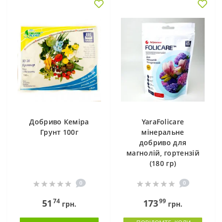
Добриво Кеміра
YaraFolicare
Грунт 100г
мінеральне
добриво для
магнолій, гортензій
(180 гр)
0
0
74
99
51
173
грн.
грн.