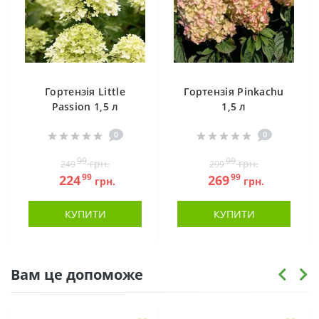
Гортензія Little
Гортензія Pinkachu
Passion 1,5 л
1,5 л
0
0
99
99
грн.
грн.
249
299
99
99
224
269
грн.
грн.
КУПИТИ
КУПИТИ
Вам це допоможе