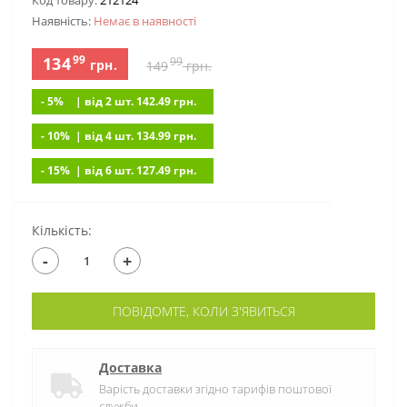
Код товару:
212124
Наявність:
Немає в наявностi
99
134
99
грн.
149
грн.
- 5%
| вiд 2 шт. 142.49
грн.
- 10%
| вiд 4 шт. 134.99
грн.
- 15%
| вiд 6 шт. 127.49
грн.
Кількість:
-
+
ПОВІДОМТЕ, КОЛИ З'ЯВИТЬСЯ
Доставка
Варість доставки згідно тарифів поштової
служби