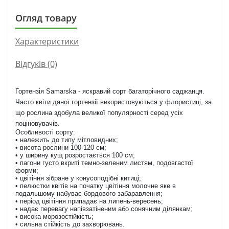
Огляд товару
Характеристики
Відгуків (0)
Гортензія Samarska - яскравий сорт багаторічного саджанця.
Часто квіти даної гортензії використовуються у флористиці, за
що рослина здобула великої популярності серед усіх
поціновувачів.
Особливості сорту:
• належить до типу мітловидних;
• висота рослини 100-120 см;
• у ширину кущ розростається 100 см;
• пагони густо вкриті темно-зеленим листям, подовгастої
форми;
• цвітіння зібране у конусоподібні китиці;
• пелюстки квітів на початку цвітіння молочне яке в
подальшому набуває бордового забаравлення;
• період цвітіння припадає на липень-вересень;
• надає перевагу напівзатіненим або сонячним ділянкам;
• висока морозостійкість;
• сильна стійкість до захворювань.