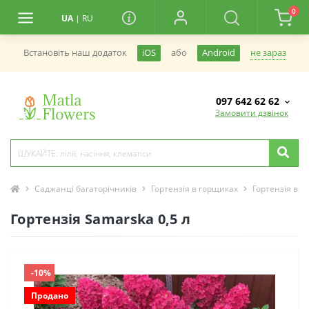
0
UA
|
RU
не зараз
Встановiть наш додаток
iOS
або
Android
097 642 62 62
Замовити дзвінок
Саджанці багаторічників
Гортензія в горщиках
Гортензія вол
Гортензія Samarska 0,5 л
-10%
Продано