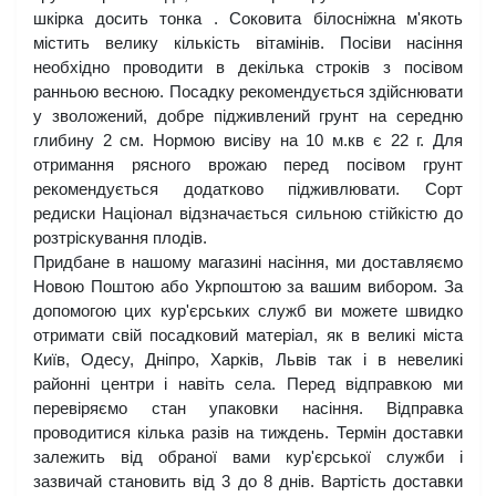
шкірка досить тонка . Соковита білосніжна м'якоть 
містить велику кількість вітамінів. Посіви насіння 
необхідно проводити в декілька строків з посівом 
ранньою весною. Посадку рекомендується здійснювати 
у зволожений, добре підживлений грунт на середню 
глибину 2 см. Нормою висіву на 10 м.кв є 22 г. Для 
отримання рясного врожаю перед посівом грунт 
рекомендується додатково підживлювати. Сорт 
редиски Націонал відзначається сильною стійкістю до 
розтріскування плодів.
Придбане в нашому магазині насіння, ми доставляємо 
Новою Поштою або Укрпоштою за вашим вибором. За 
допомогою цих кур'єрських служб ви можете швидко 
отримати свій посадковий матеріал, як в великі міста 
Київ, Одесу, Дніпро, Харків, Львів так і в невеликі 
районні центри і навіть села. Перед відправкою ми 
перевіряємо стан упаковки насіння. Відправка 
проводитися кілька разів на тиждень. Термін доставки 
залежить від обраної вами кур'єрської служби і 
зазвичай становить від 3 до 8 днів. Вартість доставки 