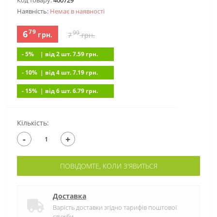
Код товару:
400729
Наявність:
Немає в наявностi
79
6
99
грн.
7
грн.
- 5%
| вiд 2 шт. 7.59
грн.
- 10%
| вiд 4 шт. 7.19
грн.
- 15%
| вiд 6 шт. 6.79
грн.
Кількість:
-
+
ПОВІДОМТЕ, КОЛИ З'ЯВИТЬСЯ
Доставка
Варість доставки згідно тарифів поштової
служби