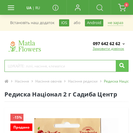
0
UA
|
RU
не зараз
Встановiть наш додаток
iOS
або
Android
097 642 62 62
Замовити дзвінок
Насіння
Насіння овочів
Насіння редиски
Редиска Націона
Редиска Націонал 2 г Садиба Центр
-15%
Продано