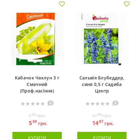
Кабачок Чаклун 3 г
Сальвія Блубеддер,
Смачний
синя 0,5 г Садиба
(Проф.насіння)
Центр
0
0
99
49
грн.
грн.
5
17
09
87
5
14
грн.
грн.
КУПИТИ
КУПИТИ