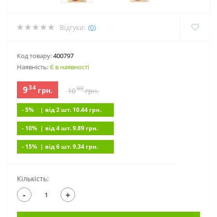
Відгуки:
(0)
Код товару:
400797
Наявність:
Є в наявності
34
9
99
грн.
10
грн.
- 5%
| вiд 2 шт. 10.44
грн.
- 10%
| вiд 4 шт. 9.89
грн.
- 15%
| вiд 6 шт. 9.34
грн.
Кількість:
-
+