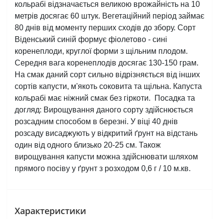
кольрабі відзначається великою врожайність на 10 
метрів досягає 60 штук. Вегетаційний період займає 
80 днів від моменту перших сходів до збору. Сорт 
Віденський синій формує фіолетово - сині 
коренеплоди, круглої форми з щільним плодом. 
Середня вага коренеплодів досягає 130-150 грам. 
На смак даний сорт сильно відрізняється від інших 
сортів капусти, м'якоть соковита та щільна. Капуста 
кольрабі має ніжний смак без гіркоти.  Посадка та 
догляд: Вирощування даного сорту здійснюється 
розсадним способом в березні. У віці 40 днів 
розсаду висаджують у відкритий ґрунт на відстань 
один від одного близько 20-25 см. Також 
вирощування капусти можна здійснювати шляхом 
прямого посіву у ґрунт з розходом 0,6 г / 10 м.кв.
Характеристики