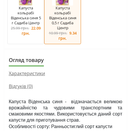
Капуста
Капуста
кольрабі
кольрабі
Віденська синя 5
Віденська синя
г Садиба Центр
0,5 г Садиба
грн.
Центр
25.99
22.09
грн.
грн.
10.99
9.34
грн.
Огляд товару
Характеристики
Відгуків (0)
Капуста Віденська синя -  відзначається великою 
врожайністю та чудовими транспортним та 
смаковими якостями. Використовується даний сорт 
капусти для приготування страв. 
Особливості сорту: Ранньостиглий сорт капусти 