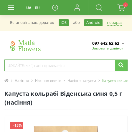
0
UA
|
RU
не зараз
Встановiть наш додаток
iOS
або
Android
097 642 62 62
Замовити дзвінок
Насіння
Насіння овочів
Насіння капусти
Капуста кольрабі
Капуста кольрабі Віденська синя 0,5 г
(насіння)
-15%