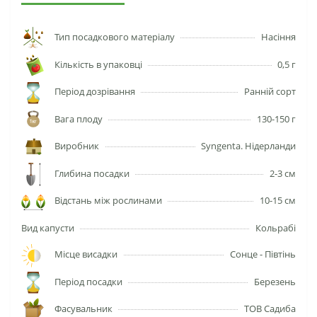
Тип посадкового матеріалу
Насіння
Кількість в упаковці
0,5 г
Період дозрівання
Ранній сорт
Вага плоду
130-150 г
Виробник
Syngenta. Нідерланди
Глибина посадки
2-3 см
Відстань між рослинами
10-15 см
Вид капусти
Кольрабі
Місце висадки
Сонце - Півтінь
Період посадки
Березень
Фасувальник
ТОВ Садиба