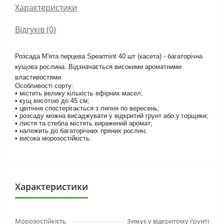
Характеристики
Відгуків (0)
Розсада М'ята перцева Spearmint 40 шт (касета) - багаторічна
кущова рослина. Відзначається високими ароматними
властивостями.
Особливості сорту:
• містить велику кількість ефірних масел;
• кущ висотою до 45 см;
• цвітіння спостерігається з липня по вересень;
• розсаду можна висаджувати у відкритий грунт або у горщики;
• листя та стебла містять виражений аромат;
• належить до багаторічних пряних рослин;
• висока морозостійкість.
Характеристики
Морозостійкість
Зимує у відкритому ґрунті