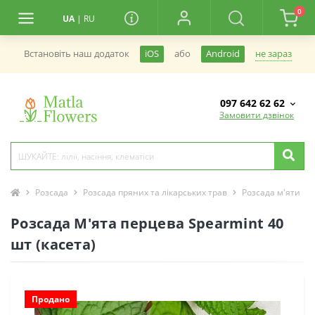
0
UA
|
RU
не зараз
Встановiть наш додаток
iOS
або
Android
097 642 62 62
Замовити дзвінок
Розсада
Розсада пряних та лікарських трав
Розсада м'яти
Розсада М'ята перцева Spearmint 40
шт (касета)
Продано