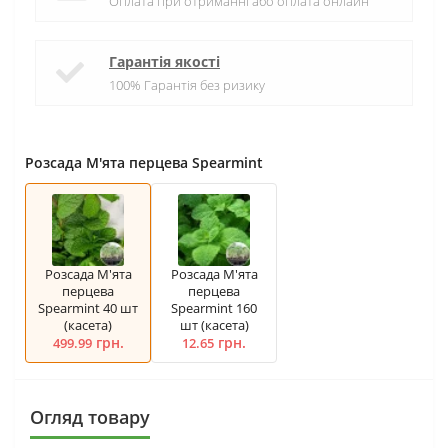
Оплата при отриманні або оплата онлайн
Гарантія якості
100% Гарантія без ризику
Розсада М'ята перцева Spearmint
Розсада М'ята
Розсада М'ята
перцева
перцева
Spearmint 40 шт
Spearmint 160
(касета)
шт (касета)
грн.
грн.
499.99
12.65
Огляд товару