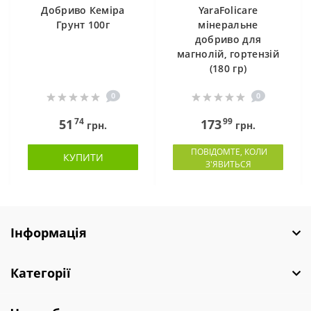
Добриво Кеміра
YaraFolicare
Грунт 100г
мінеральне
добриво для
магнолій, гортензій
(180 гр)
0
0
74
99
51
173
грн.
грн.
ПОВІДОМТЕ, КОЛИ
КУПИТИ
З'ЯВИТЬСЯ
Інформація
Категорії