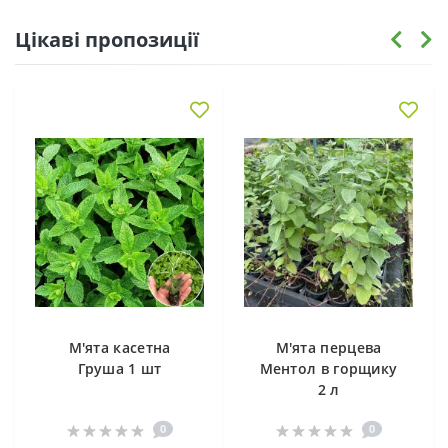
Цікаві пропозиції
М'ята касетна
М'ята перцева
Груша 1 шт
Ментол в горщику
2 л
0
0