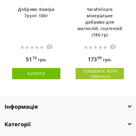
Добриво Кеміра
YaraFolicare
Грунт 100г
мінеральне
добриво для
магнолій, гортензій
(180 гр)
0
0
74
99
51
173
грн.
грн.
ПОВІДОМТЕ, КОЛИ
КУПИТИ
З'ЯВИТЬСЯ
Інформація
Категорії