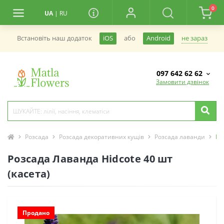
0
UA
|
RU
не зараз
Встановiть наш додаток
iOS
або
Android
097 642 62 62
Замовити дзвінок
Розсада
Розсада декоративних кущів
Розсада лаванди
Ро
Розсада Лаванда Hidcote 40 шт
(касета)
Продано