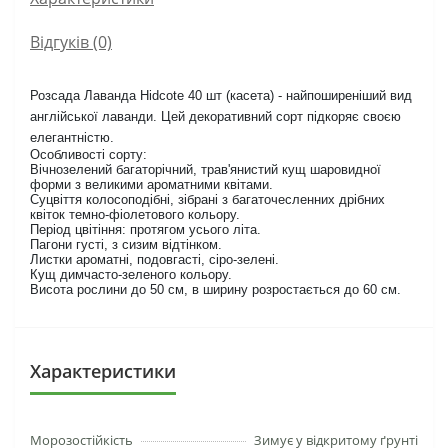
Відгуків (0)
Розсада Лаванда Hidcote 40 шт (касета) - найпоширеніший вид
англійської лаванди. Цей декоративний сорт підкоряє своєю
елегантністю.
Особливості сорту:
Вічнозелений багаторічний, трав'янистий кущ шаровидної
форми з великими ароматними квітами.
Суцвіття колосоподібні, зібрані з багаточесленних дрібних
квіток темно-фіолетового кольору.
Період цвітіння: протягом усього літа.
Пагони густі, з сизим відтінком.
Листки ароматні, подовгасті, сіро-зелені.
Кущ димчасто-зеленого кольору.
Висота рослини до 50 см, в ширину розростається до 60 см.
Характеристики
Морозостійкість
Зимує у відкритому ґрунті