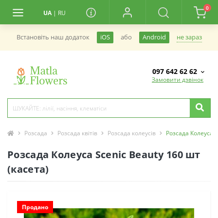
0
UA
|
RU
не зараз
Встановiть наш додаток
iOS
або
Android
097 642 62 62
Замовити дзвінок
Розсада
Розсада квітів
Розсада колеусів
Розсада Колеуса S
Розсада Колеуса Scenic Beauty 160 шт
(касета)
Продано