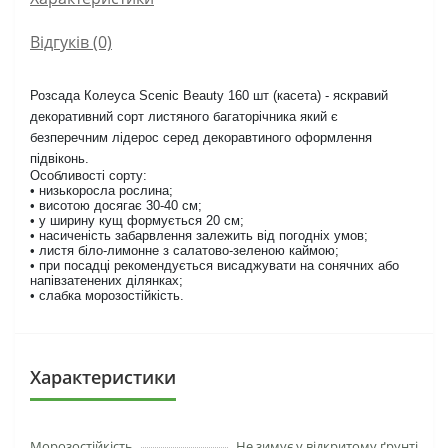
Відгуків (0)
Розсада Колеуса Scenic Beauty 160 шт (касета) - яскравий
декоративний сорт листяного багаторічника який є
безперечним лідерос серед декоравтиного оформлення
підвіконь.
Особливості сорту:
• низькоросла рослина;
• висотою досягає 30-40 см;
• у ширину кущ формується 20 см;
• насиченість забарвлення залежить від погодніх умов;
• листя біло-лимонне з салатово-зеленою каймою;
• при посадці рекомендується висаджувати на сонячних або
напівзатенених ділянках;
• слабка морозостійкість.
Характеристики
Морозостійкість
Не зимує у відкритому ґрунті