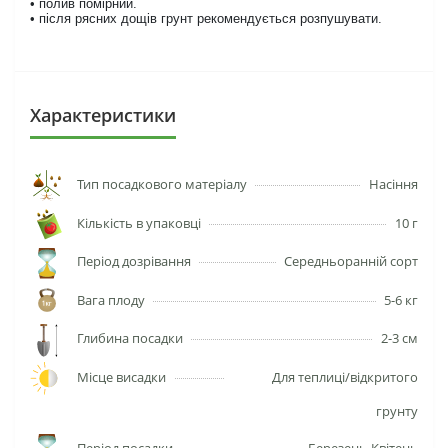
• полив помірний.
• після рясних дощів грунт рекомендується розпушувати.
Характеристики
Тип посадкового матеріалу
Насіння
Кількість в упаковці
10 г
Період дозрівання
Середньоранній сорт
Вага плоду
5-6 кг
Глибина посадки
2-3 см
Місце висадки
Для теплиці/відкритого
грунту
Період посадки
Березень-Квітень