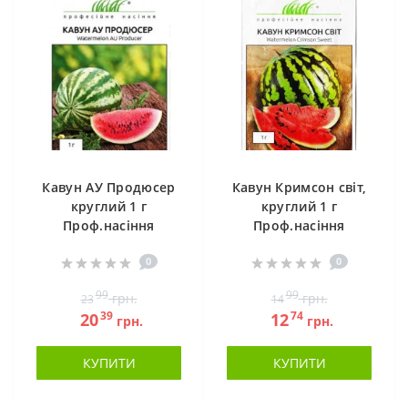
Кавун АУ Продюсер
Кавун Кримсон світ,
круглий 1 г
круглий 1 г
Проф.насіння
Проф.насіння
0
0
99
99
грн.
грн.
23
14
39
74
20
12
грн.
грн.
КУПИТИ
КУПИТИ