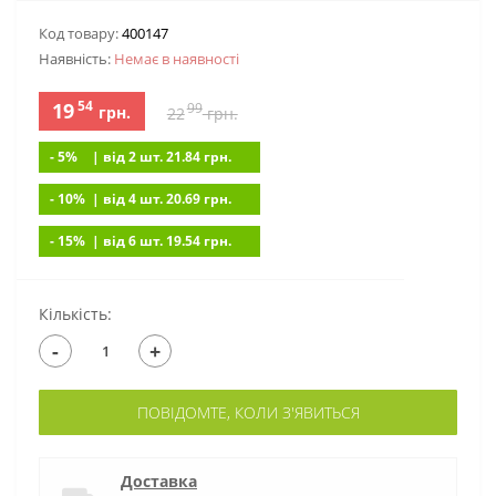
Код товару:
400147
Наявність:
Немає в наявностi
54
19
99
грн.
22
грн.
- 5%
| вiд 2 шт. 21.84
грн.
- 10%
| вiд 4 шт. 20.69
грн.
- 15%
| вiд 6 шт. 19.54
грн.
Кількість:
-
+
ПОВІДОМТЕ, КОЛИ З'ЯВИТЬСЯ
Доставка