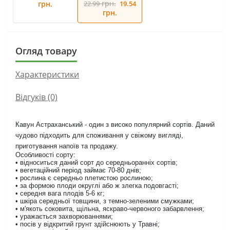
грн.
грн.
22.99
19.54
грн.
Огляд товару
Характеристики
Відгуків (0)
Кавун Астраханський - один з високо популярний сортів. Даний
чудово підходить для споживання у свіжому вигляді,
приготування напоїв та продажу.
Особливості сорту:
• відноситься даний сорт до середньоранніх сортів;
• вегетаційний період займає 70-80 днів;
• рослина є середньо плетистою рослиною;
• за формою плоди округлі або ж злегка подовгасті;
• середня вага плодів 5-6 кг;
• шкіра середньої товщини, з темно-зеленими смужками;
• м'якоть соковита, щільна, яскраво-червоного забарвлення;
• уражається захворюваннями;
• посів у відкритий грунт здійснюють у Травні;