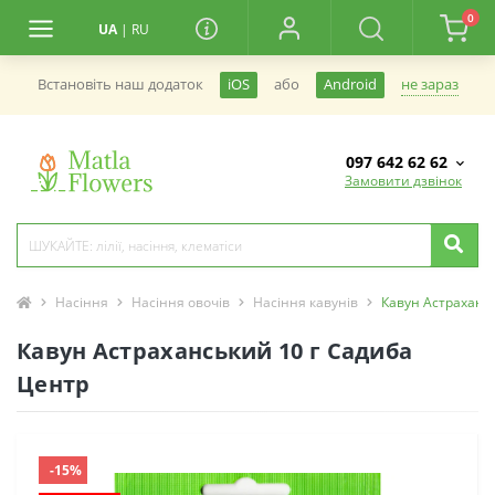
0
UA
|
RU
не зараз
Встановiть наш додаток
iOS
або
Android
097 642 62 62
Замовити дзвінок
Насіння
Насіння овочів
Насіння кавунів
Кавун Астраханс
Кавун Астраханський 10 г Садиба
Центр
-15%