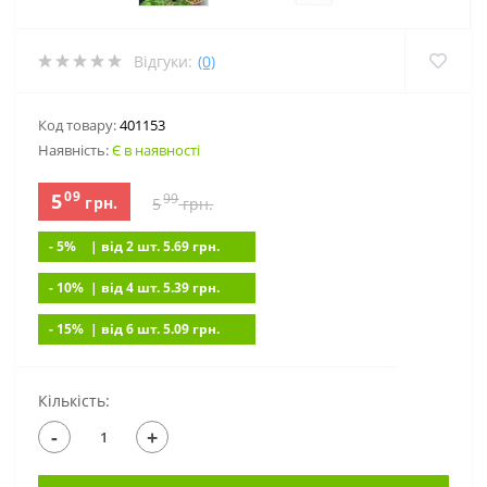
Відгуки:
(0)
Код товару:
401153
Наявність:
Є в наявності
09
5
99
грн.
5
грн.
- 5%
| вiд 2 шт. 5.69
грн.
- 10%
| вiд 4 шт. 5.39
грн.
- 15%
| вiд 6 шт. 5.09
грн.
Кількість:
-
+