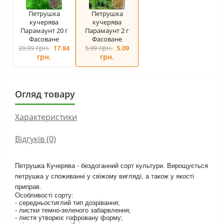
Петрушка
Петрушка
кучерява
кучерява
Парамаунт 20 г
Парамаунт 2 г
Фасоване
Фасоване
грн.
грн.
20.99
17.84
5.99
5.09
грн.
грн.
Огляд товару
Характеристики
Відгуків (0)
Петрушка Кучерява - бездоганний сорт культури. Вирощується
петрушка у споживанні у свіжому вигляді, а також у якості
приправ.
Особливості сорту:
- середньостиглий тип дозрівання;
- листки темно-зеленого забарвлення;
- листя утворює гофровану форму;