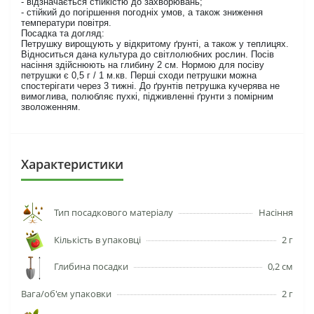
- відзначається стійкістю до захворювань;
- стійкий до погіршення погодніх умов, а також зниження
температури повітря.
Посадка та догляд:
Петрушку вирощують у відкритому ґрунті, а також у теплицях.
Відноситься дана культура до світлолюбних рослин. Посів
насіння здійснюють на глибину 2 см. Нормою для посіву
петрушки є 0,5 г / 1 м.кв. Перші сходи петрушки можна
спостерігати через 3 тижні. До ґрунтів петрушка кучерява не
вимоглива, полюбляє пухкі, підживленні ґрунти з помірним
зволоженням.
Характеристики
Тип посадкового матеріалу
Насіння
Кількість в упаковці
2 г
Глибина посадки
0,2 см
Вага/об'єм упаковки
2 г