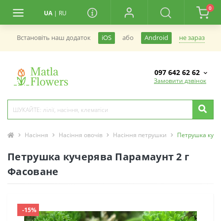
0
UA
|
RU
не зараз
Встановiть наш додаток
iOS
або
Android
097 642 62 62
Замовити дзвінок
Насіння
Насіння овочів
Насіння петрушки
Петрушка куче
Петрушка кучерява Парамаунт 2 г
Фасоване
-15%